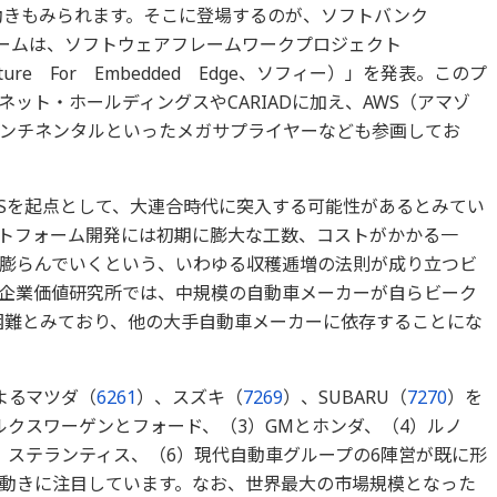
動きもみられます。そこに登場するのが、ソフトバンク
ームは、ソフトウェアフレームワークプロジェクト
itecture For Embedded Edge、ソフィー）」を発表。このプ
ット・ホールディングスやCARIADに加え、AWS（アマゾ
ンチネンタルといったメガサプライヤーなども参画してお
OSを起点として、大連合時代に突入する可能性があるとみてい
トフォーム開発には初期に膨大な工数、コストがかかる一
膨らんでいくという、いわゆる収穫逓増の法則が成り立つビ
CK企業価値研究所では、中規模の自動車メーカーが自らビーク
困難とみており、他の大手自動車メーカーに依存することにな
よるマツダ（
6261
）、スズキ（
7269
）、SUBARU（
7270
）を
ルクスワーゲンとフォード、（3）GMとホンダ、（4）ルノ
）ステランティス、（6）現代自動車グループの6陣営が既に形
動きに注目しています。なお、世界最大の市場規模となった