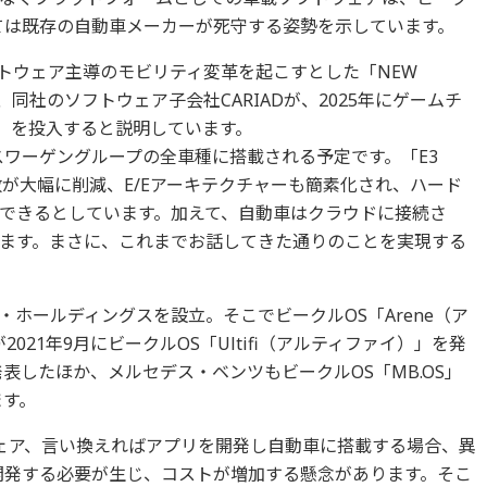
ては既存の自動車メーカーが死守する姿勢を示しています。
ソフトウェア主導のモビリティ変革を起こすとした「NEW
同社のソフトウェア子会社CARIADが、2025年にゲームチ
0」を投入すると説明しています。
スワーゲングループの全車種に搭載される予定です。「E3
個数が大幅に削減、E/Eアーキテクチャーも簡素化され、ハード
できるとしています。加えて、自動車はクラウドに接続さ
ます。まさに、これまでお話してきた通りのことを実現する
ホールディングスを設立。そこでビークルOS「Arene（ア
021年9月にビークルOS「Ultifi（アルティファイ）」を発
発表したほか、メルセデス・ベンツもビークルOS「MB.OS」
ます。
ェア、言い換えればアプリを開発し自動車に搭載する場合、異
開発する必要が生じ、コストが増加する懸念があります。そこ