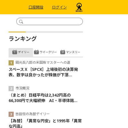
口座開設
ログイン
ランキング
デイリー
ウイークリー
マンスリー
岡元兵八郎の米国株マスターへの道
スペースＸ［SPCX］上場後初の決算発
表、数字は良かったが株価が下落...
市況概況
（まとめ）日経平均は2,342円高の
66,300円で大幅続伸 AI・半導体銘...
吉田恒の為替デイリー
【為替】「異常な円安」と1995年「異常
な円高」