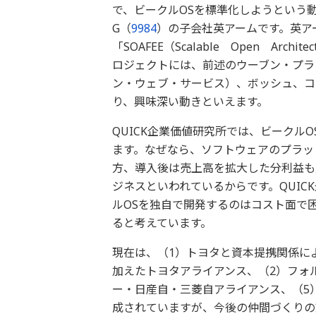
で、ビークルOSを標準化しようという
G（
9984
）の子会社英アームです。英ア
「SOAFEE（Scalable Open Arch
ロジェクトには、前述のウーブン・プラネ
ン・ウェブ・サービス）、ボッシュ、コ
り、興味深い動きといえます。
QUICK企業価値研究所では、ビークル
ます。なぜなら、ソフトウェアのプラッ
方、導入後は売上高を拡大した分利益も
ジネスといわれているからです。QUI
ルOSを独自で開発するのはコスト面で
ると考えています。
現在は、（1）トヨタと資本提携関係に
加えたトヨタアライアンス、（2）フォ
ー・日産自・三菱自アライアンス、（5
成されていますが、今後の仲間づくりの