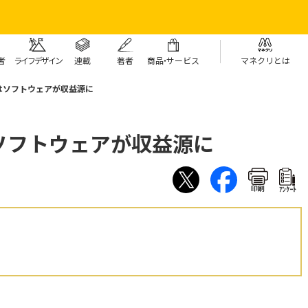
者
ライフデザイン
連載
著者
商
品・
サービス
マネクリとは
はソフトウェアが収益源に
ソフトウェアが収益源に
印刷
ｱﾝｹｰﾄ