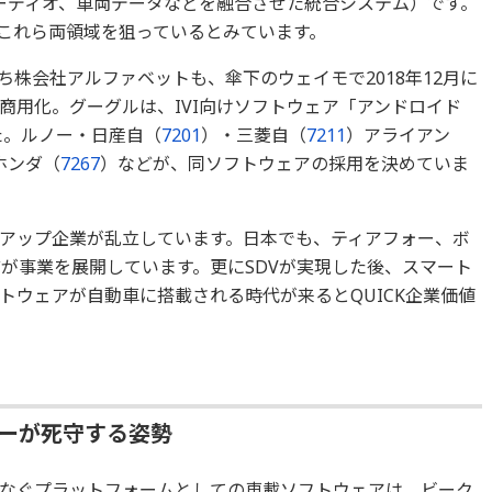
、カーオーディオ、車両データなどを融合させた統合システム）です。
もこれら両領域を狙っているとみています。
株会社アルファベットも、傘下のウェイモで2018年12月に
商用化。グーグルは、IVI向けソフトウェア「アンドロイド
た。ルノー・日産自（
7201
）・三菱自（
7211
）アライアン
ホンダ（
7267
）などが、同ソフトウェアの採用を決めていま
アップ企業が乱立しています。日本でも、ティアフォー、ボ
どが事業を展開しています。更にSDVが実現した後、スマート
トウェアが自動車に搭載される時代が来るとQUICK企業価値
カーが死守する姿勢
なぐプラットフォームとしての車載ソフトウェアは、ビーク