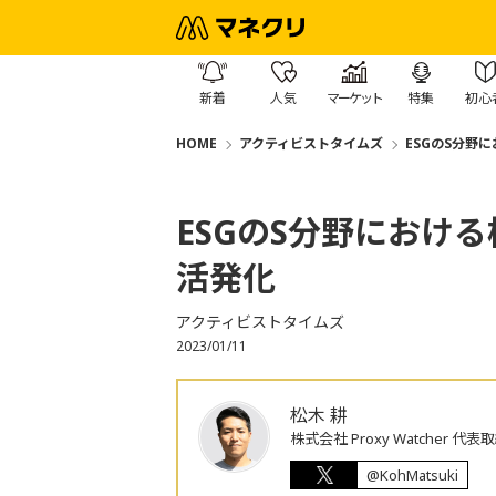
新着
人気
マーケット
特集
初心
HOME
アクティビストタイムズ
ESGのS分野
ESGのS分野におけ
活発化
アクティビストタイムズ
2023/01/11
松木 耕
株式会社 Proxy Watcher 代表
@KohMatsuki