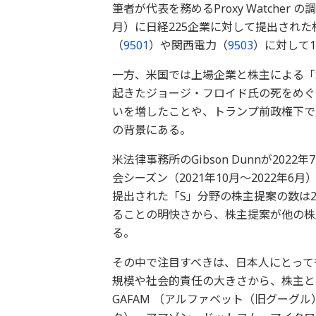
筆者が代表を務めるProxy Watcher 
月）に日経225企業に対して提出され
（
9501
）や関西電力（
9503
）に対して
一方、米国では上場企業と株主による「
起きたジョージ・フロイド氏の死をめぐる事件を
いを増したことや、トランプ前政権下で
の背景にある。
米法律事務所のGibson Dunnが202
会シーズン（2021年10月〜2022年6月
提出された「S」分野の株主提案の数は2
ることの明快さから、株主提案が他の株
る。
その中で注目すべきは、日本人にとって
規模や社会的責任の大きさから、株主と
GAFAM （アルファベット（旧グーグ