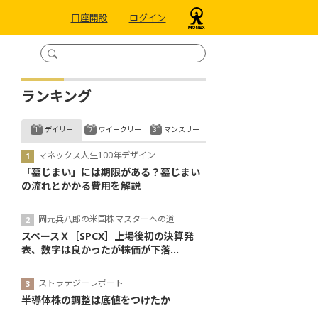
口座開設
ログイン
ランキング
デイリー
ウイークリー
マンスリー
マネックス人生100年デザイン
「墓じまい」には期限がある？墓じまい
の流れとかかる費用を解説
岡元兵八郎の米国株マスターへの道
スペースＸ［SPCX］上場後初の決算発
表、数字は良かったが株価が下落...
ストラテジーレポート
半導体株の調整は底値をつけたか