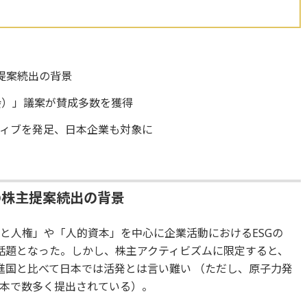
提案続出の背景
会）」議案が賛成多数を獲得
ィブを発足、日本企業も対象に
の株主提案続出の背景
ネスと人権」や「人的資本」を中心に企業活動におけるESGの
話題となった。しかし、株主アクティビズムに限定すると、
進国と比べて日本では活発とは言い難い （ただし、原子力発
本で数多く提出されている）。