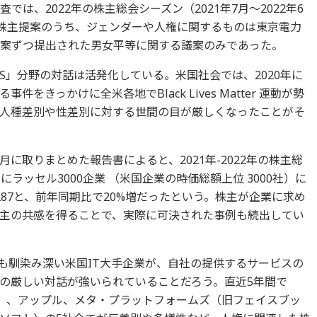
の調査では、2022年の株主総会シーズン（2021年7月〜2022年6
た株主提案のうち、ジェンダーや人権に関するものは東京電力
1案ずつ提出された男女平等に関する議案のみであった。
S」分野の対話は活発化している。米国社会では、2020年に
きっかけに全米各地でBlack Lives Matter 運動が勢
人種差別や性差別に対する世間の目が厳しくなったことがそ
2年7月に取りまとめた報告書によると、2021年-2022年の株主総
）にラッセル3000企業 （米国企業の時価総額上位 3000社）に
87と、前年同期比で20%増だったという。株主が企業に求め
主の共感を得ることで、実際に可決された事例も続出してい
も馴染み深い米国IT大手企業が、自社の提供するサービスの
の厳しい対話が強いられていることだろう。直近5年間で
ル）、アップル、メタ・プラットフォームズ（旧フェイスブッ