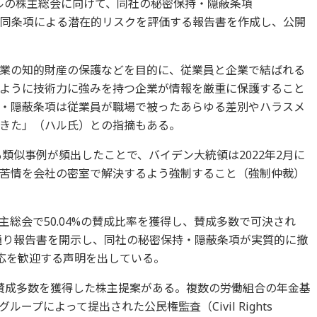
ップルの株主総会に向けて、同社の秘密保持・隠蔽条項
を問題視し、同条項による潜在的リスクを評価する報告書を作成し、公開
業の知的財産の保護などを目的に、従業員と企業で結ばれる
ように技術力に強みを持つ企業が情報を厳重に保護すること
・隠蔽条項は従業員が職場で被ったあらゆる差別やハラスメ
きた」（ハル氏）との指摘もある。
類似事例が頻出したことで、バイデン大統領は2022年2月に
苦情を会社の密室で解決するよう強制すること（強制仲裁）
主総会で50.04%の賛成比率を獲得し、賛成多数で可決され
求通り報告書を開示し、同社の秘密保持・隠蔽条項が実質的に撤
対応を歓迎する声明を出している。
賛成多数を獲得した株主提案がある。複数の労働組合の年金基
ープによって提出された公民権監査（Civil Rights