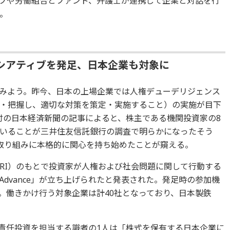
プや労働組合とファンド、弁護士が連携して企業と対話を行
。
シアティブを発足、日本企業も対象に
みよう。昨今、日本の上場企業では人権デューデリジェンス
・把握し、適切な対策を策定・実施すること）の実施が目下
9日付の日本経済新聞の記事によると、株主である機関投資家の8
いることが三井住友信託銀行の調査で明らかになったそう
取り組みに本格的に関心を持ち始めたことが窺える。
（PRI）のもとで投資家が人権および社会問題に関して行動する
dvance」が立ち上げられたと発表された。発足時の参加機
ル。働きかけ行う対象企業は計40社となっており、日本製鉄
で責任投資を担当する識者の1人は「株式を保有する日本企業に