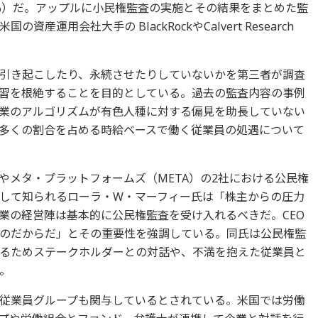
.6%）だ。アップルに小民権監査の実施とその結果をまとめた監
運用会社大手の BlackRockやCalvert Research
引き起こしたり、永続させたりしていないかを第三者が調査
習を根絶することを目的としている。過去の監査内容の事例
業のアルゴリズムが有色人種に対する偏見を助長していない
多くの割合を占める時給ベースで働く従業員の処遇について
）やメタ・プラットフォームズ（META）の2社における公民権
して知られるローラ・W・マーフィー氏は「株主からの圧力
業の経営陣は基本的に公民権監査を受け入れるべきだ。CEO
のだからだ」とその重要性を強調している。同氏は公民権監
るためステークホルダーとの対話や、不満を抱えた従業員と
。
従業員グループも関与しているとされている。米国では労働