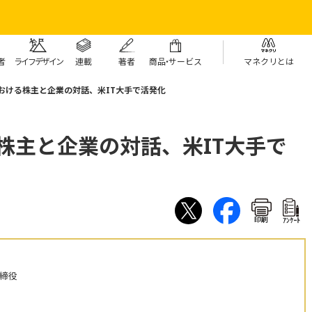
者
ライフデザイン
連載
著者
商
品・
サービス
マネクリとは
における株主と企業の対話、米IT大手で活発化
る株主と企業の対話、米IT大手で
印刷
ｱﾝｹｰﾄ
取締役