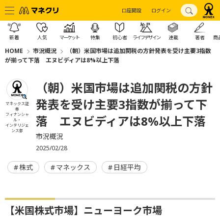
口座開設
ログイン
新着
人気
マーケット
特集
初心者
ライフデザイン
連載
著者
商
HOME
市況概況
（朝）米国市場は追加関税の方針発表を受け主要3指数
が揃って下落 エヌビディアは8%以上下落
（朝）米国市場は追加関税の方針
発表を受け主要3指数が揃って下
マネックス証
券
フィナンシャ
落 エヌビディアは8%以上下落
ル・
インテリジェ
ンス部
市況概況
2025/02/28
株式
マネックス
日経平均
【米国株式市場】ニューヨーク市場