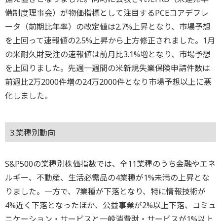
備制度理事会）が物価指標として注目するPCEコアデフレ
ータ（前期比年率）の改定値は2.7%上昇となり、市場予想
を上回って速報値の2.5%上昇から上方修正されました。1月
の米耐久財受注の速報値は前月比3.1%増となり、市場予想
を上回りました。先週一週間の米新規失業保険申請件数は
前週比2万2000件増の24万2000件となり市場予想以上に悪
化しました。
3.業種別動向
S&P500の業種別株価指数では、全11業種のうち金融やエネ
ルギー、不動産、生活必需品の4業種が1%未満の上昇とな
りました。一方で、7業種が下落となり、特に情報技術が
4%近く下落となったほか、公益事業が2%以上下落、コミュ
ニケーション・サービスと一般消費財・サービスが1%以上