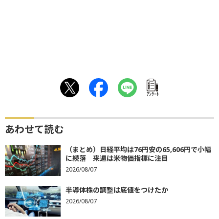
ｱﾝｹｰﾄ
あわせて読む
（まとめ）日経平均は76円安の65,606円で小幅
に続落 来週は米物価指標に注目
2026/08/07
半導体株の調整は底値をつけたか
2026/08/07