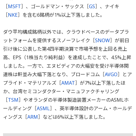
［
MSFT
］、ゴールドマン・サックス［
GS
］、ナイキ
［
NKE
］を含む6銘柄が1%以上下落しました。
ダウ平均構成銘柄以外では、クラウドベースのデータプラ
ットフォームを提供するスノーフレイク［
SNOW
］が前日
引け後に公表した第4四半期決算で市場予想を上回る売上
高、EPS（1株当たり純利益）を達成したことで、4.5%上昇
しました。一方で、エヌビディアの大幅安を受け半導体関
連株は軒並み大幅下落となり、ブロードコム［
AVGO
］とア
プライド・マテリアルズ［
AMAT
］が7%以上下落したほ
か、台湾セミコンダクター・マニュファクチャリング
［
TSM
］やオランダの半導体製造装置メーカーのASMLホ
ールディング［
ASML
］、英半導体設計のアーム・ホールデ
ィングス［
ARM
］などは6%以上下落しました。