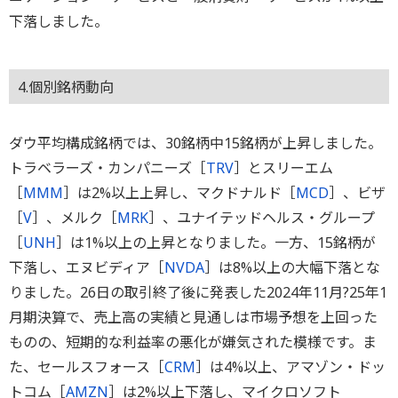
下落しました。
4.個別銘柄動向
ダウ平均構成銘柄では、30銘柄中15銘柄が上昇しました。
トラベラーズ・カンパニーズ［
TRV
］とスリーエム
［
MMM
］は2%以上上昇し、マクドナルド［
MCD
］、ビザ
［
V
］、メルク［
MRK
］、ユナイテッドヘルス・グループ
［
UNH
］は1%以上の上昇となりました。一方、15銘柄が
下落し、エヌビディア［
NVDA
］は8%以上の大幅下落とな
りました。26日の取引終了後に発表した2024年11月?25年1
月期決算で、売上高の実績と見通しは市場予想を上回った
ものの、短期的な利益率の悪化が嫌気された模様です。ま
た、セールスフォース［
CRM
］は4%以上、アマゾン・ドッ
トコム［
AMZN
］は2%以上下落し、マイクロソフト