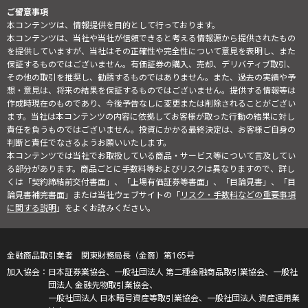
ご留意事項
本コンテンツは、情報提供を目的として行っております。
本コンテンツは、当社や当社が信頼できると考える情報源から提供されたもの
を提供していますが、当社はその正確性や完全性について意見を表明し、また
保証するものではございません。有価証券の購入、売却、デリバティブ取引、
その他の取引を推奨し、勧誘するものではありません。また、過去の実績や予
想・意見は、将来の結果を保証するものではございません。提供する情報等は
作成時現在のものであり、今後予告なしに変更または削除されることがござい
ます。当社は本コンテンツの内容に依拠してお客様が取った行動の結果に対し
責任を負うものではございません。投資にかかる最終決定は、お客様ご自身の
判断と責任でなさるようお願いいたします。
本コンテンツでは当社でお取扱している商品・サービス等について言及してい
る部分があります。商品ごとに手数料等およびリスクは異なりますので、詳し
くは「契約締結前交付書面」、「上場有価証券等書面」、「目論見書」、「目
論見書補完書面」または当社ウェブサイトの「
リスク・手数料などの重要事項
に関する説明
」をよくお読みください。
金融商品取引業者 関東財務局長（金商）第165号
日本証券業協会、一般社団法人 第二種金融商品取引業協会、一般社
団法人 金融先物取引業協会、
一般社団法人 日本暗号資産等取引業協会、一般社団法人 資産運用業