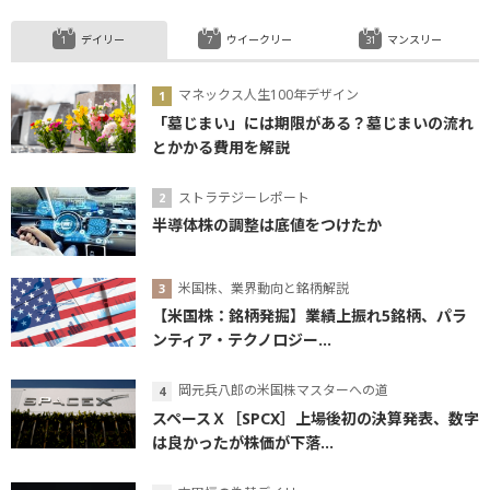
デイリー
ウイークリー
マンスリー
マネックス人生100年デザイン
「墓じまい」には期限がある？墓じまいの流れ
とかかる費用を解説
ストラテジーレポート
半導体株の調整は底値をつけたか
米国株、業界動向と銘柄解説
【米国株：銘柄発掘】業績上振れ5銘柄、パラ
ンティア・テクノロジー...
岡元兵八郎の米国株マスターへの道
スペースＸ［SPCX］上場後初の決算発表、数字
は良かったが株価が下落...