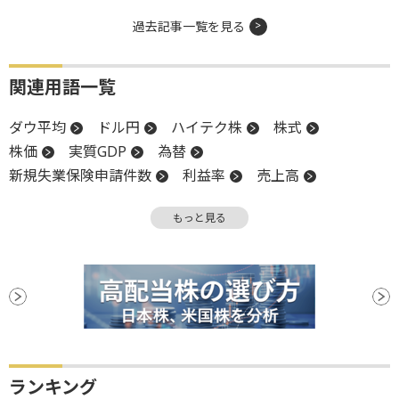
過去記事一覧を見る
関連用語一覧
ダウ平均
ドル円
ハイテク株
株式
株価
実質GDP
為替
新規失業保険申請件数
利益率
売上高
四半期決算
長期金利
物価
金利
もっと見る
上方修正
米国株
嫌気
EPS
業種別株価指数
NASDAQ
引け
米連邦準備制度理事会
S&P500
FRB
株価指数
関税
決算
堅調
GDP
続落
耐久財受注
デフレ
反落
PCEコアデフレータ
ランキング