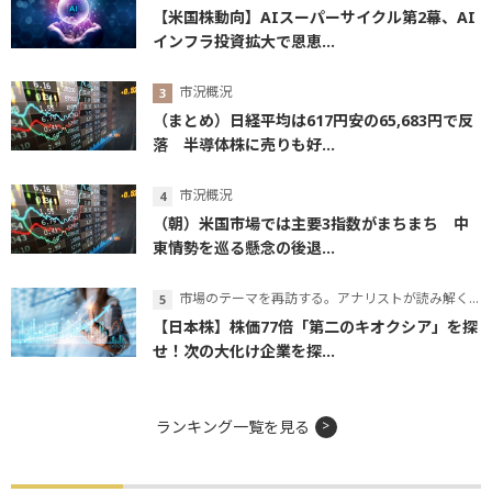
【米国株動向】AIスーパーサイクル第2幕、AI
インフラ投資拡大で恩恵...
市況概況
（まとめ）日経平均は617円安の65,683円で反
落 半導体株に売りも好...
市況概況
（朝）米国市場では主要3指数がまちまち 中
東情勢を巡る懸念の後退...
市場のテーマを再訪する。アナリストが読み解くテーマの本質
【日本株】株価77倍「第二のキオクシア」を探
せ！次の大化け企業を探...
ランキング一覧を見る