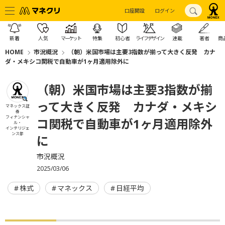
口座開設
ログイン
新着
人気
マーケット
特集
初心者
ライフデザイン
連載
著者
商
HOME
市況概況
（朝）米国市場は主要3指数が揃って大きく反発 カナ
ダ・メキシコ関税で自動車が1ヶ月適用除外に
（朝）米国市場は主要3指数が揃
って大きく反発 カナダ・メキシ
マネックス証
券
フィナンシャ
コ関税で自動車が1ヶ月適用除外
ル・
インテリジェ
ンス部
に
市況概況
2025/03/06
株式
マネックス
日経平均