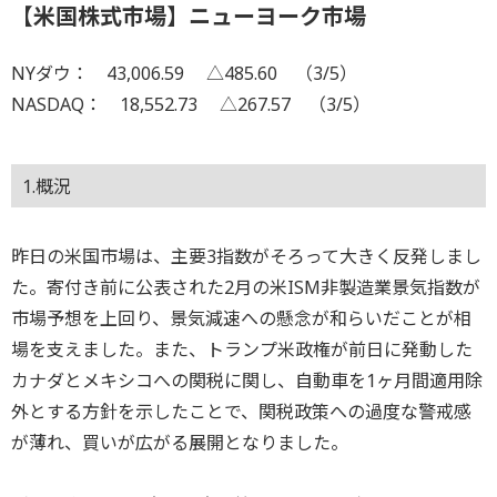
【米国株式市場】ニューヨーク市場
NYダウ： 43,006.59 △485.60 （3/5）
NASDAQ： 18,552.73 △267.57 （3/5）
1.概況
昨日の米国市場は、主要3指数がそろって大きく反発しまし
た。寄付き前に公表された2月の米ISM非製造業景気指数が
市場予想を上回り、景気減速への懸念が和らいだことが相
場を支えました。また、トランプ米政権が前日に発動した
カナダとメキシコへの関税に関し、自動車を1ヶ月間適用除
外とする方針を示したことで、関税政策への過度な警戒感
が薄れ、買いが広がる展開となりました。