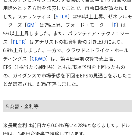
用除外とする方針を発表したことで、自動車株が買われま
した。ステランティス［
STLA
］は9%以上上昇、ゼネラルモ
ーターズ［
GM
］は7%上昇、フォード・モーター［
F
］は
5%以上上昇しました。また、パランティア・テクノロジー
ズ［
PLTR
］はアナリストの投資判断の引き上げにより、
6.8%上昇しました。一方で、クラウドストライク・ホール
ディングス［
CRWD
］は、第４四半期決算で売上高、
EPS（1株当たり純利益）ともに市場予想を上回ったもの
の、ガイダンスで市場予想を下回るEPSの見通しを示したこ
とが嫌気され、6.3%下落しました。
5.為替・金利等
米長期金利は前日から0.04%高い4.28%となりました。ドル
円は、148円台後半で推移しています。