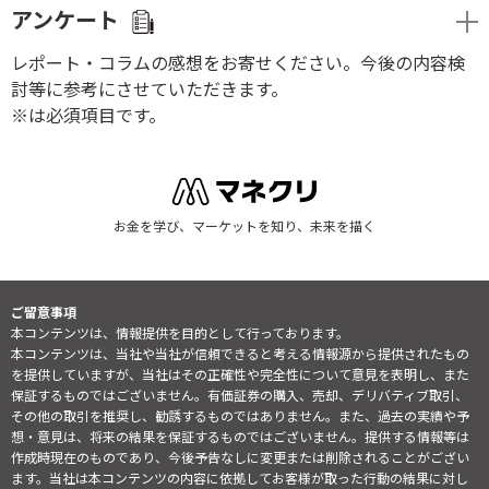
アンケート
レポート・コラムの感想をお寄せください。今後の内容検
討等に参考にさせていただきます。
※は必須項目です。
お金を学び、マーケットを知り、未来を描く
ご留意事項
本コンテンツは、情報提供を目的として行っております。
本コンテンツは、当社や当社が信頼できると考える情報源から提供されたもの
を提供していますが、当社はその正確性や完全性について意見を表明し、また
保証するものではございません。有価証券の購入、売却、デリバティブ取引、
その他の取引を推奨し、勧誘するものではありません。また、過去の実績や予
想・意見は、将来の結果を保証するものではございません。提供する情報等は
作成時現在のものであり、今後予告なしに変更または削除されることがござい
ます。当社は本コンテンツの内容に依拠してお客様が取った行動の結果に対し