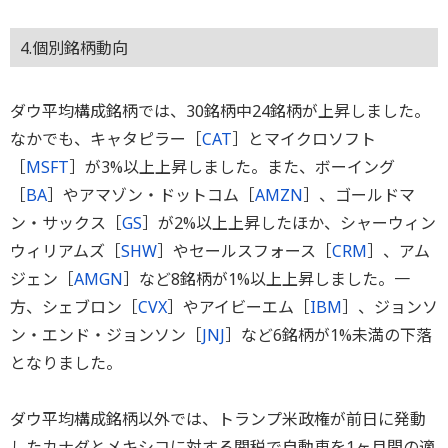
4.個別銘柄動向
ダウ平均構成銘柄では、30銘柄中24銘柄が上昇しました。
なかでも、キャタピラー［
CAT
］とマイクロソフト
［
MSFT
］が3%以上上昇しました。また、ボーイング
［
BA
］やアマゾン・ドットコム［
AMZN
］、ゴールドマ
ン・サックス［
GS
］が2%以上上昇したほか、シャーウィン
ウィリアムズ［
SHW
］やセールスフォース［
CRM
］、アム
ジェン［
AMGN
］など8銘柄が1%以上上昇しました。一
方、シェブロン［
CVX
］やアイビーエム［
IBM
］、ジョンソ
ン・エンド・ジョンソン［
JNJ
］など6銘柄が1%未満の下落
となりました。
ダウ平均構成銘柄以外では、トランプ米政権が前日に発動
したカナダとメキシコに対する関税で自動車を1ヶ月間の適