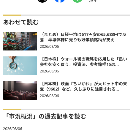
ｱﾝｹｰﾄ
あわせて読む
（まとめ）日経平均は617円安の65,683円で反
落 半導体株に売りも好業績銘柄が支え
2026/08/06
【日本株】ウォール街の戦略を応用した「良い
会社を安く買う」投資法、参考銘柄15選...
2026/08/06
【日本株】映画『ちいかわ』が大ヒット中の東
宝（9602）など、久しぶりに注目される...
2026/08/06
「市況概況」の過去記事を読む
2026/08/06