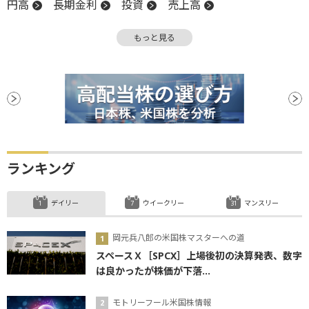
円高
長期金利
投資
売上高
外国為替市場
四半期決算
米国株
もっと見る
ISM非製造業景気指数
嫌気
EPS
S&P500
業種別株価指数
NASDAQ
反発
一段高
上値
株価指数
関税
決算
ランキング
デイリー
ウイークリー
マンスリー
岡元兵八郎の米国株マスターへの道
スペースＸ［SPCX］上場後初の決算発表、数字
は良かったが株価が下落...
モトリーフール米国株情報