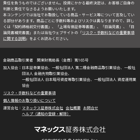
責任を負うものではございません。投資にかかる最終決定は、お客様ご自身の
判断と責任でなさるようお願いいたします。
本コンテンツでは当社でお取扱している商品・サービス等について言及してい
る部分があります。商品ごとに手数料等およびリスクは異なりますので、詳し
くは「契約締結前交付書面」、「上場有価証券等書面」、「目論見書」、「目
論見書補完書面」または当社ウェブサイトの「
リスク・手数料などの重要事項
に関する説明
」をよくお読みください。
金融商品取引業者 関東財務局長（金商）第165号
日本証券業協会、一般社団法人 第二種金融商品取引業協会、一般社
団法人 金融先物取引業協会、
一般社団法人 日本暗号資産等取引業協会、一般社団法人 資産運用業
協会
リスク・手数料などの重要事項
個人情報のお取り扱いについて
マネックス証券株式会社
会社概要
お問合せ
ヘルプ（通知の登録・解除）