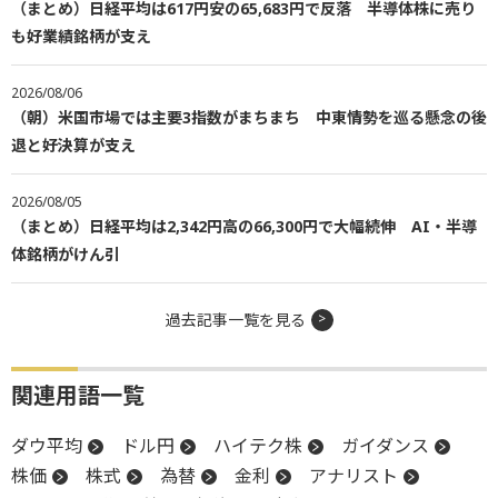
（まとめ）日経平均は617円安の65,683円で反落 半導体株に売り
も好業績銘柄が支え
2026/08/06
（朝）米国市場では主要3指数がまちまち 中東情勢を巡る懸念の後
退と好決算が支え
2026/08/05
（まとめ）日経平均は2,342円高の66,300円で大幅続伸 AI・半導
体銘柄がけん引
過去記事一覧を見る
関連用語一覧
ダウ平均
ドル円
ハイテク株
ガイダンス
株価
株式
為替
金利
アナリスト