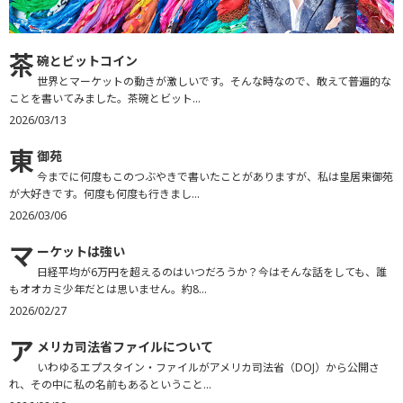
茶
碗とビットコイン
世界とマーケットの動きが激しいです。そんな時なので、敢えて普遍的な
ことを書いてみました。茶碗とビット...
2026/03/13
東
御苑
今までに何度もこのつぶやきで書いたことがありますが、私は皇居東御苑
が大好きです。何度も何度も行きまし...
2026/03/06
マ
ーケットは強い
日経平均が6万円を超えるのはいつだろうか？今はそんな話をしても、誰
もオオカミ少年だとは思いません。約8...
2026/02/27
ア
メリカ司法省ファイルについて
いわゆるエプスタイン・ファイルがアメリカ司法省（DOJ）から公開さ
れ、その中に私の名前もあるということ...