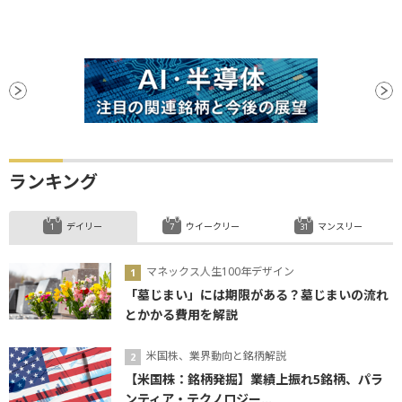
ランキング
デイリー
ウイークリー
マンスリー
マネックス人生100年デザイン
「墓じまい」には期限がある？墓じまいの流れ
とかかる費用を解説
米国株、業界動向と銘柄解説
【米国株：銘柄発掘】業績上振れ5銘柄、パラ
ンティア・テクノロジー...