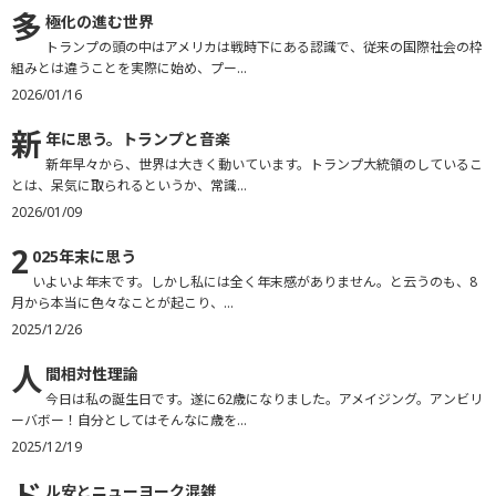
多
極化の進む世界
トランプの頭の中はアメリカは戦時下にある認識で、従来の国際社会の枠
組みとは違うことを実際に始め、プー...
2026/01/16
新
年に思う。トランプと音楽
新年早々から、世界は大きく動いています。トランプ大統領のしているこ
とは、呆気に取られるというか、常識...
2026/01/09
2
025年末に思う
いよいよ年末です。しかし私には全く年末感がありません。と云うのも、8
月から本当に色々なことが起こり、...
2025/12/26
人
間相対性理論
今日は私の誕生日です。遂に62歳になりました。アメイジング。アンビリ
ーバボー！自分としてはそんなに歳を...
2025/12/19
ル安とニューヨーク混雑