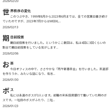
2026/02/20
世
界秩序の変化
このつぶやき、1999年8月から2023年6月までは、全ての営業日書き続け
ていたのですが、2023年7月からはWEEKL...
2026/02/13
期
日前投票
期日前投票を行いました。というかここ数回は、私は4回に3回くらいの
割合で期日前投票をしている気がします...
2026/02/06
お
茶
今日オフィスの中で、ささやかな「丙午新春茶会」を行いました。茶道部
を作ろうか、みたいな話になり、有志...
2026/01/30
ボ
ス
私には永遠のボスが3人います。前職の米系投資銀行で働いていた時のボ
スです。一社目のボスがふたり、二社...
2026/01/23