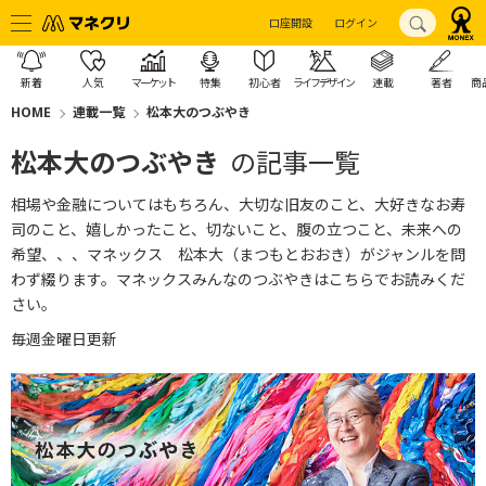
口座開設
ログイン
新着
人気
マーケット
特集
初心者
ライフデザイン
連載
著者
商
HOME
連載一覧
松本大のつぶやき
松本大のつぶやき
の記事一覧
相場や金融についてはもちろん、大切な旧友のこと、大好きなお寿
司のこと、嬉しかったこと、切ないこと、腹の立つこと、未来への
希望、、、マネックス 松本大（まつもとおおき）がジャンルを問
わず綴ります。
マネックスみんなのつぶやきはこちら
でお読みくだ
さい。
毎週金曜日更新