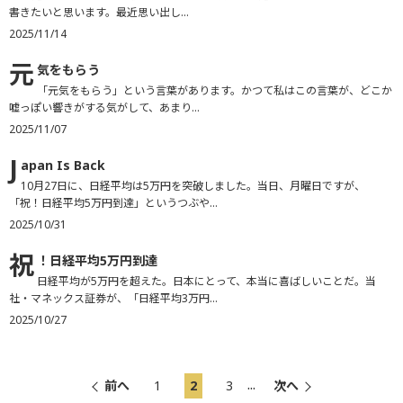
書きたいと思います。最近思い出し...
2025/11/14
元
気をもらう
「元気をもらう」という言葉があります。かつて私はこの言葉が、どこか
嘘っぽい響きがする気がして、あまり...
2025/11/07
J
apan Is Back
10月27日に、日経平均は5万円を突破しました。当日、月曜日ですが、
「祝！日経平均5万円到達」というつぶや...
2025/10/31
祝
！日経平均5万円到達
日経平均が5万円を超えた。日本にとって、本当に喜ばしいことだ。当
社・マネックス証券が、「日経平均3万円...
2025/10/27
...
前へ
1
2
3
次へ