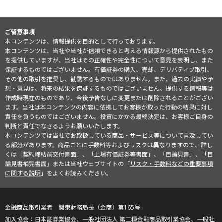
ご留意事項
本コンテンツは、情報提供を目的として行っております。
本コンテンツは、当社や当社が信頼できると考える情報源から提供されたもの
を提供していますが、当社はその正確性や完全性について意見を表明し、また
保証するものではございません。有価証券の購入、売却、デリバティブ取引、
その他の取引を推奨し、勧誘するものではありません。また、過去の実績や予
想・意見は、将来の結果を保証するものではございません。提供する情報等は
作成時現在のものであり、今後予告なしに変更または削除されることがござい
ます。当社は本コンテンツの内容に依拠してお客様が取った行動の結果に対し
責任を負うものではございません。投資にかかる最終決定は、お客様ご自身の
判断と責任でなさるようお願いいたします。
本コンテンツでは当社でお取扱している商品・サービス等について言及してい
る部分があります。商品ごとに手数料等およびリスクは異なりますので、詳し
くは「契約締結前交付書面」、「上場有価証券等書面」、「目論見書」、「目
論見書補完書面」または当社ウェブサイトの「
リスク・手数料などの重要事項
に関する説明
」をよくお読みください。
金融商品取引業者 関東財務局長（金商）第165号
日本証券業協会、一般社団法人 第二種金融商品取引業協会、一般社