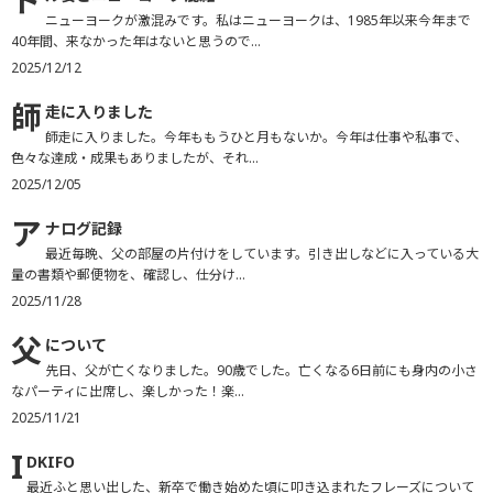
ド
ニューヨークが激混みです。私はニューヨークは、1985年以来今年まで
40年間、来なかった年はないと思うので...
2025/12/12
師
走に入りました
師走に入りました。今年ももうひと月もないか。今年は仕事や私事で、
色々な達成・成果もありましたが、それ...
2025/12/05
ア
ナログ記録
最近毎晩、父の部屋の片付けをしています。引き出しなどに入っている大
量の書類や郵便物を、確認し、仕分け...
2025/11/28
父
について
先日、父が亡くなりました。90歳でした。亡くなる6日前にも身内の小さ
なパーティに出席し、楽しかった！楽...
2025/11/21
I
DKIFO
最近ふと思い出した、新卒で働き始めた頃に叩き込まれたフレーズについて