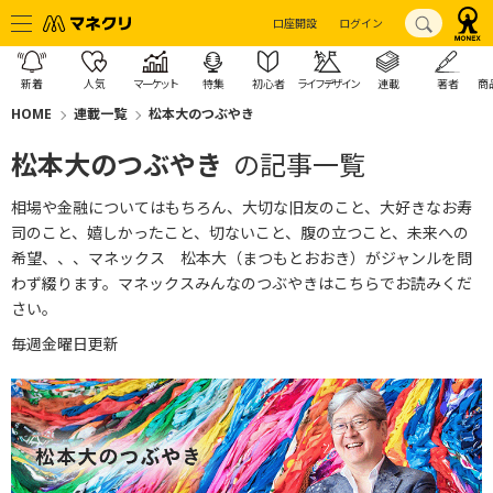
口座開設
ログイン
新着
人気
マーケット
特集
初心者
ライフデザイン
連載
著者
商
HOME
連載一覧
松本大のつぶやき
松本大のつぶやき
の記事一覧
相場や金融についてはもちろん、大切な旧友のこと、大好きなお寿
司のこと、嬉しかったこと、切ないこと、腹の立つこと、未来への
希望、、、マネックス 松本大（まつもとおおき）がジャンルを問
わず綴ります。
マネックスみんなのつぶやきはこちら
でお読みくだ
さい。
毎週金曜日更新