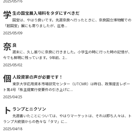
2025/05/16
学
生の国宝展入場料をタダにすべきだ
国宝は、やはり良いです。先週奈良へ行ったときに、奈良国立博物館での
「超国宝」展にも寄りましたが、圧巻...
2025/05/09
奈
良
週末に、久し振りに奈良に行きました。小学生の時に行った時の記憶が、
今でも鮮明に残っています。9年前、2...
2025/05/02
個
人投資家の声が必要です！
東京大学応用資本市場研究センター（UTCMR）は昨日、政策提言レポー
ト第4号「株主提案行使要件の引き上げに...
2025/04/25
ト
ランプとニクソン
先週書いたことについては、やはりマーケットは、それは即ち人々は、ト
ランプ大統領からの色々な「タマ」に...
2025/04/18