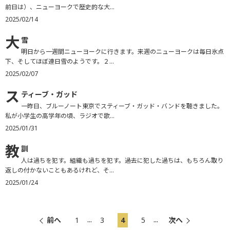
前日は）、ニューヨークで歴史的な大...
2025/02/14
大
雪
明日から一週間ニューヨークに行きます。来週のニューヨークは毎日氷点
下、そしてほぼ連日雪のようです。２...
2025/02/07
ス
ティーブ・ガッド
一昨日、ブルーノート東京でスティーブ・ガッド・バンドを聴きました。
私が小学生の高学年の頃、ラジオで歌...
2025/01/31
教
訓
人は過ちを犯す。組織も過ちを犯す。過去に犯した過ちは、もちろん取り
返しの付かないこともあるけれど、そ...
2025/01/24
...
...
前へ
1
3
4
5
次へ