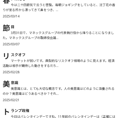
春
今は二十四節気で云うと啓蟄。毎朝ジョギングをしていると、沈丁花の香
りが至る所から漂ってきて鼻をつき、...
2025/03/14
節
目
3月31日で、マネックスグループの代表執行役から降りることになりまし
た。マネックスグループの取締役会議...
2025/03/07
リ
スクオフ
マーケットが弱いです。典型的なリスクオフ相場のように見えます。経済
活動は相手が期待した動きをするだろ...
2025/02/28
美
意識
美意識とは、とても大切な概念です。人の美意識はどのように涵養される
のか？美意識はどうあるべきか？それ...
2025/02/21
ト
ランプ政権
今日はバレンタインデーですね。11年前のバレンタインデーは（正確には