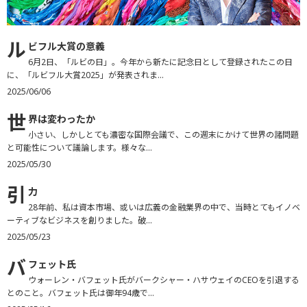
ル
ビフル大賞の意義
6月2日、「ルビの日」。今年から新たに記念日として登録されたこの日
に、「ルビフル大賞2025」が発表されま...
2025/06/06
世
界は変わったか
小さい、しかしとても濃密な国際会議で、この週末にかけて世界の諸問題
と可能性について議論します。様々な...
2025/05/30
引
力
28年前、私は資本市場、或いは広義の金融業界の中で、当時とてもイノベ
ーティブなビジネスを創りました。破...
2025/05/23
バ
フェット氏
ウォーレン・バフェット氏がバークシャー・ハサウェイのCEOを引退する
とのこと。バフェット氏は御年94歳で...