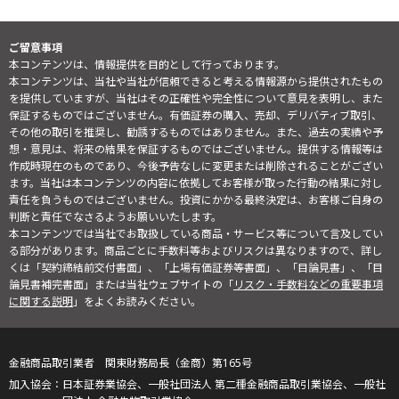
ご留意事項
本コンテンツは、情報提供を目的として行っております。
本コンテンツは、当社や当社が信頼できると考える情報源から提供されたもの
を提供していますが、当社はその正確性や完全性について意見を表明し、また
保証するものではございません。有価証券の購入、売却、デリバティブ取引、
その他の取引を推奨し、勧誘するものではありません。また、過去の実績や予
想・意見は、将来の結果を保証するものではございません。提供する情報等は
作成時現在のものであり、今後予告なしに変更または削除されることがござい
ます。当社は本コンテンツの内容に依拠してお客様が取った行動の結果に対し
責任を負うものではございません。投資にかかる最終決定は、お客様ご自身の
判断と責任でなさるようお願いいたします。
本コンテンツでは当社でお取扱している商品・サービス等について言及してい
る部分があります。商品ごとに手数料等およびリスクは異なりますので、詳し
くは「契約締結前交付書面」、「上場有価証券等書面」、「目論見書」、「目
論見書補完書面」または当社ウェブサイトの「
リスク・手数料などの重要事項
に関する説明
」をよくお読みください。
金融商品取引業者 関東財務局長（金商）第165号
日本証券業協会、一般社団法人 第二種金融商品取引業協会、一般社