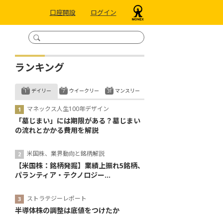
口座開設
ログイン
ランキング
デイリー
ウイークリー
マンスリー
マネックス人生100年デザイン
「墓じまい」には期限がある？墓じまい
の流れとかかる費用を解説
米国株、業界動向と銘柄解説
【米国株：銘柄発掘】業績上振れ5銘柄、
パランティア・テクノロジー...
ストラテジーレポート
半導体株の調整は底値をつけたか