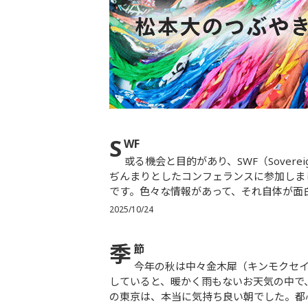
S
WF
或る機会と目的があり、SWF（SovereignWealthFund＝国家戦略ファンド）が多く参加する、しかしこ
ぢんまりとしたコンフェランスに参加しま
です。色々な情報があって、それ自体が面白
2025/10/24
季
節
今年の秋は中々金木犀（キンモクセイ）の香りがしてこないなぁ、と思っていたら、今朝ジョギングを
していると、暖かく雨もないお天気の中で
の東京は、本当に気持ち良い朝でした。都心