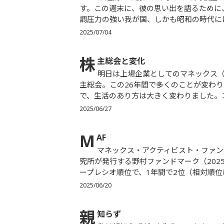
す。この週末に、彼の思い出を語るために
調圧力の強い我が国、しかも昭和の時代には
2025/07/04
株
主総会と変化
明日は上場企業としてのマネックス（旧マネックス証券と現マネックスグループ）にとって26回目の株
主総会。この26年間で多くのことが変わり
で、生活のあり方は大きく変わりました。コ
2025/06/27
M
AF
マネックス・アクティビスト・ファンド（MAF）の運用成績が引き続き好調です。株式会社野村総合研
究所が発行する野村ファンドマーク（202
ープレシオ順位で、1年間で2位（相対順位は
2025/06/20
親
知らず