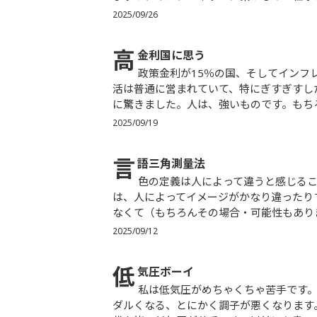
2025/09/26
高
金利国に思う
政策金利が15％の国、そしてインフレ率が40％の国に、それぞれ行きました。現地で得た印象は、生
活は普通に営まれていて、特にぎすぎすし
に驚きました。人は、強いものです。もちろ
2025/09/19
言
語三角測量法
色の定義は人によって違うと感じることが、案外多くあります。特にベージュ、グレー、カーキあたり
は、人によってイメージがかなり違ったり
なくて（もちろんその場合・可能性もありま
2025/09/12
低
気圧ボーイ
私は低気圧がめちゃくちゃ苦手です。気が滅入る、熱（ねつ）っぽくなることもある、視力が落ちる、
ダルくなる、とにかく調子が悪くなります