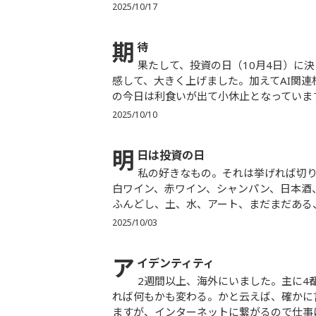
2025/10/17
期
待
果たして、投資の日（10月4日）に決まった、自民党新総裁は高市さんとなり、日本株マーケットは好
感して、大きく上げました。加えてAI関
の今日は利食いが出て小休止となっています。
2025/10/10
明
日は投資の日
私の好きなもの。それは挙げれば切りがありません。そば、すし、会席料理、ステーキ、イタリアン、
白ワイン、赤ワイン、シャンパン、日本酒
ふんどし、土、水、アート、まだまだある、
2025/10/03
ア
イデンティティ
2週間以上、海外にいました。主に4都市に滞在したのですが、6回入管チェックも通りました。国変わ
れば何もかも変わる。かと云えば、確かに
ますが、インターネットに繋がるので仕事は