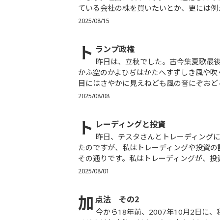
ている会社の株を買いたいとか、更には例え
2025/08/15
ト
ランプ政権
昨日は、立秋でした。古今集夏歌最後の歌は、凡河内躬恒（おおしこうちのみつね）の「夏と秋と行き
かふ空のかよひぢはかたへすずしき風や吹
目にはさやかに見えねども風の音にぞおどろ
2025/08/08
ト
レーディングと投資
昨日、テスタさんとトレーディングに関して対談しました。90分。いやー、充実。テスタさんに云われ
たのですが、私はトレーディングや投資の
その通りです。私はトレーディングが、投資
2025/08/01
加
点法 その2
今から18年前、2007年10月2日に、私は「加点法」というつぶやきを書きました。日本は減点法、ア