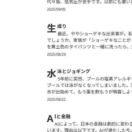
代々皆、低気圧が苦手です。以前にも書いた
2025/09/05
生
成り
最近、ややショーゲキな出来事が。私は真っ白なＴシャツを何枚か持っているのですが、一昨日だった
でしょうか、家族が「ショーゲキなことが
を黄土色のタイパンツと一緒に洗ったら、生
2025/08/29
水
泳とジョギング
5年前に突然、プールの塩素アレルギーが出て、私は元々泳ぐことが大好きだったのですが、それ以来
プールでは泳がなくなってしまいました。
水が出始めて、もう薬を飲もうが噴霧しよう
2025/08/22
A
Iと金融
AIによって、日本の金融は劇的に変わる。そして金融行政も劇的に変わらねばならない。と、私は考えて
います。理由は以下です。AIが進化した今