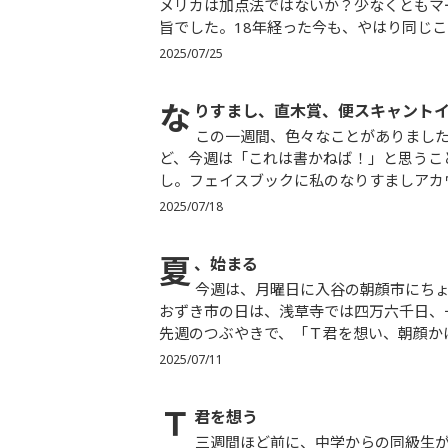
メリカは加点法ではないか？少なくともマ
旨でした。18年経った今も、やはり同じこと
2025/07/25
な
りすまし、直木賞、便スキャント
この一週間、色々なことがありました。ま、いつでも私の周りでは色んなことが起きているのですけ
ど、今週は「これは書かねば！」と思うこ
し。フェイスブックに私のなりすましアカウ
2025/07/18
夏
、始まる
今週は、月曜日に入谷の朝顔市にちょっと寄り、木曜日には浅草寺のほおずき市に一瞬寄りました。ほ
おずき市の日は、浅草寺では四万六千日、
先週のつぶやきで、「Ｔ君を想い、朝顔かほ
2025/07/11
Ｔ
君を想う
三週間ほど前に、中学からの同級生が急逝しました。交通事故です。バイクの自損事故だったようで