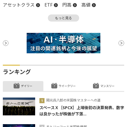
アセットクラス
ETF
円高
高値
ファイナンス
リターン
利回り
現物取引
もっと見る
日経平均株価
米国株
リスク
インフレ
S&P500
債券
J-REIT
時価
時価総額
総合課税
調整
投資信託
パフォーマンス
分散投資
分配金
REIT
安全資産
上値
関税
機関投資家
金融政策
資産クラス
下値
上場
地政学リスク
DR
投資適格債
東証REIT指数
日銀
ランキング
バリュエーション
ビットコイン
PBR
ファンド
負債比率
有利子負債
デイリー
ウイークリー
マンスリー
岡元兵八郎の米国株マスターへの道
スペースＸ［SPCX］上場後初の決算発表、数字
は良かったが株価が下落...
モトリーフール米国株情報