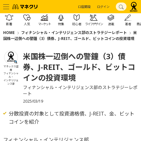
口座開設
ログイン
新着
人気
マーケット
特集
初心者
ライフデザイン
連載
著者
商
HOME
フィナンシャル・インテリジェンス部のストラテジーレポート
米
国株一辺倒への警鐘（3）債券、J-REIT、ゴールド、ビットコインの投資環境
米国株一辺倒への警鐘（3）債
券、J-REIT、ゴールド、ビットコ
マネックス証
券
フィナンシャ
インの投資環境
ル・
インテリジェ
ンス部
フィナンシャル・インテリジェンス部のストラテジーレポ
ート
2025/03/19
分散投資の対象として投資適格債、J-REIT、金、ビット
コインを紹介
フィナンシャル・インテリジェンス部