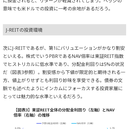
に換金されると、リターンが軽減されてしまう。ヘッジの
意味でも米ドルでの投資に一考の余地があるだろう。
J-REITの投資環境
次にJ-REITであるが、第1にバリュエーションがかなり割安
といえる。株式でいうPBRであるNAV倍率は東証REIT指数
でヒストリカルに低水準であり、分配金利回りは5%の状況
だ（図表3参照）。割安感から下値が限定的と期待される一
方、値上がりせずとも利回り妙味を享受できる。債券の文
脈でも述べたようにインカムにフォーカスする投資家層に
とっては魅力的な水準といえるだろう。
【図表3】東証REIT全体の分配金利回り（左軸）とNAV
倍率（右軸）の推移