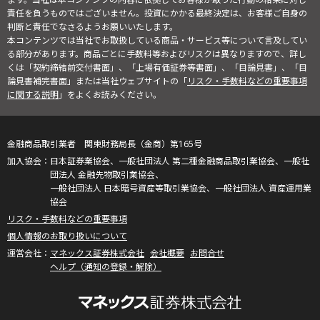
責任を負うものではございません。投資にかかる最終決定は、お客様ご自身の
判断と責任でなさるようお願いいたします。
本コンテンツでは当社でお取扱している商品・サービス等について言及してい
る部分があります。商品ごとに手数料等およびリスクは異なりますので、詳し
くは「契約締結前交付書面」、「上場有価証券等書面」、「目論見書」、「目
論見書補完書面」または当社ウェブサイトの「
リスク・手数料などの重要事項
に関する説明
」をよくお読みください。
金融商品取引業者 関東財務局長（金商）第165号
日本証券業協会、一般社団法人 第二種金融商品取引業協会、一般社
団法人 金融先物取引業協会、
一般社団法人 日本暗号資産等取引業協会、一般社団法人 資産運用業
協会
リスク・手数料などの重要事項
個人情報のお取り扱いについて
マネックス証券株式会社
会社概要
お問合せ
ヘルプ（通知の登録・解除）