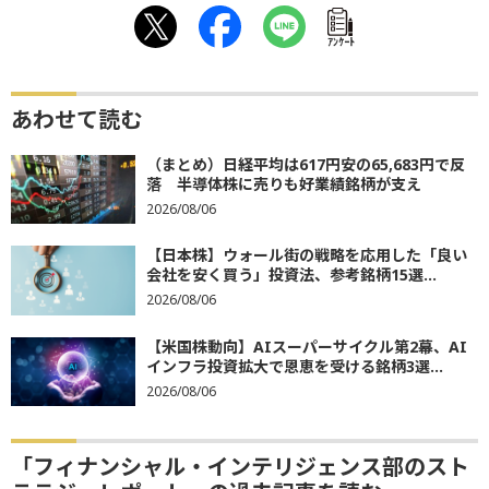
ｱﾝｹｰﾄ
あわせて読む
（まとめ）日経平均は617円安の65,683円で反
落 半導体株に売りも好業績銘柄が支え
2026/08/06
【日本株】ウォール街の戦略を応用した「良い
会社を安く買う」投資法、参考銘柄15選...
2026/08/06
【米国株動向】AIスーパーサイクル第2幕、AI
インフラ投資拡大で恩恵を受ける銘柄3選...
2026/08/06
「フィナンシャル・インテリジェンス部のスト