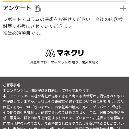
アンケート
レポート・コラムの感想をお寄せください。今後の内容検
討等に参考にさせていただきます。
※は必須項目です。
お金を学び、マーケットを知り、未来を描く
ご留意事項
本コンテンツは、情報提供を目的として行っております。
本コンテンツは、当社や当社が信頼できると考える情報源から提供されたもの
を提供していますが、当社はその正確性や完全性について意見を表明し、また
保証するものではございません。有価証券の購入、売却、デリバティブ取引、
その他の取引を推奨し、勧誘するものではありません。また、過去の実績や予
想・意見は、将来の結果を保証するものではございません。提供する情報等は
作成時現在のものであり、今後予告なしに変更または削除されることがござい
ます。当社は本コンテンツの内容に依拠してお客様が取った行動の結果に対し