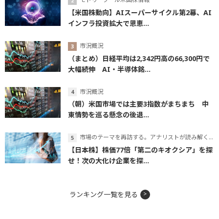
【米国株動向】AIスーパーサイクル第2幕、AI
インフラ投資拡大で恩恵...
市況概況
（まとめ）日経平均は2,342円高の66,300円で
大幅続伸 AI・半導体銘...
市況概況
（朝）米国市場では主要3指数がまちまち 中
東情勢を巡る懸念の後退...
市場のテーマを再訪する。アナリストが読み解くテーマの本質
【日本株】株価77倍「第二のキオクシア」を探
せ！次の大化け企業を探...
ランキング一覧を見る