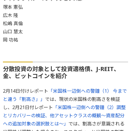
塚本 憲弘
広木 隆
松嶋 真倫
山口 慧太
岡 功祐
分散投資の対象として投資適格債、J-REIT、
金、ビットコインを紹介
2月14日付けレポート
「米国株一辺倒への警鐘（1） 今まで
と違う「割高さ」」
では、現状の米国株の割高さを検証
し、2月21日付レポート
「米国株一辺倒への警鐘（2）調整
とリカバリーの検証、他アセットクラスの概観～資産配分
への追加対象の選択肢とは～」
では、割高さが意識される