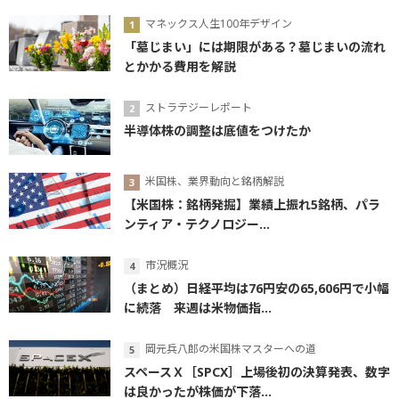
マネックス人生100年デザイン
「墓じまい」には期限がある？墓じまいの流れ
とかかる費用を解説
ストラテジーレポート
半導体株の調整は底値をつけたか
米国株、業界動向と銘柄解説
【米国株：銘柄発掘】業績上振れ5銘柄、パラ
ンティア・テクノロジー...
市況概況
（まとめ）日経平均は76円安の65,606円で小幅
に続落 来週は米物価指...
岡元兵八郎の米国株マスターへの道
スペースＸ［SPCX］上場後初の決算発表、数字
は良かったが株価が下落...