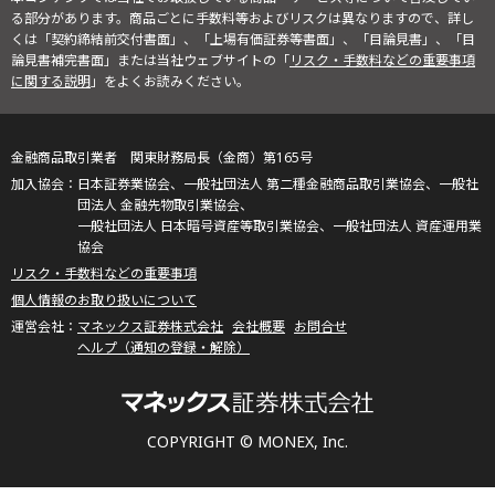
る部分があります。商品ごとに手数料等およびリスクは異なりますので、詳し
くは「契約締結前交付書面」、「上場有価証券等書面」、「目論見書」、「目
論見書補完書面」または当社ウェブサイトの「
リスク・手数料などの重要事項
に関する説明
」をよくお読みください。
金融商品取引業者 関東財務局長（金商）第165号
日本証券業協会、一般社団法人 第二種金融商品取引業協会、一般社
団法人 金融先物取引業協会、
一般社団法人 日本暗号資産等取引業協会、一般社団法人 資産運用業
協会
リスク・手数料などの重要事項
個人情報のお取り扱いについて
マネックス証券株式会社
会社概要
お問合せ
ヘルプ（通知の登録・解除）
COPYRIGHT © MONEX, Inc.