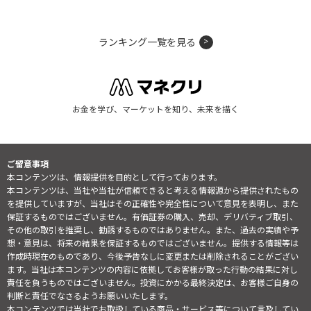
ランキング一覧を見る
お金を学び、マーケットを知り、未来を描く
ご留意事項
本コンテンツは、情報提供を目的として行っております。
本コンテンツは、当社や当社が信頼できると考える情報源から提供されたもの
を提供していますが、当社はその正確性や完全性について意見を表明し、また
保証するものではございません。有価証券の購入、売却、デリバティブ取引、
その他の取引を推奨し、勧誘するものではありません。また、過去の実績や予
想・意見は、将来の結果を保証するものではございません。提供する情報等は
作成時現在のものであり、今後予告なしに変更または削除されることがござい
ます。当社は本コンテンツの内容に依拠してお客様が取った行動の結果に対し
責任を負うものではございません。投資にかかる最終決定は、お客様ご自身の
判断と責任でなさるようお願いいたします。
本コンテンツでは当社でお取扱している商品・サービス等について言及してい