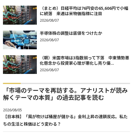
（まとめ）日経平均は76円安の65,606円で小幅
に続落 来週は米物価指標に注目
2026/08/07
半導体株の調整は底値をつけたか
2026/08/07
（朝）米国市場は3指数揃って下落 中東情勢悪
化懸念から投資家心理が悪化し売り優...
2026/08/07
「市場のテーマを再訪する。アナリストが読み
解くテーマの本質」の過去記事を読む
2026/08/05
【日本株】「風が吹けば桶屋が儲かる」金利上昇の連鎖反応。私た
ちの生活と株価はどう変わる？