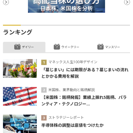
ランキング
デイリー
ウイークリー
マンスリー
マネックス人生100年デザイン
「墓じまい」には期限がある？墓じまいの流れ
とかかる費用を解説
米国株、業界動向と銘柄解説
【米国株：銘柄発掘】業績上振れ5銘柄、パラ
ンティア・テクノロジー...
ストラテジーレポート
半導体株の調整は底値をつけたか