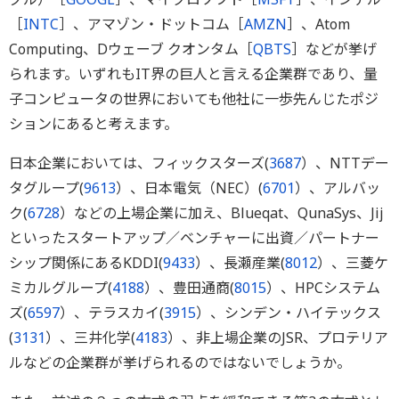
［
INTC
］、アマゾン・ドットコム［
AMZN
］、Atom
Computing、Dウェーブ クオンタム［
QBTS
］などが挙げ
られます。いずれもIT界の巨人と言える企業群であり、量
子コンピュータの世界においても他社に一歩先んじたポジ
ションにあると考えます。
日本企業においては、フィックスターズ(
3687
）、NTTデー
タグループ(
9613
）、日本電気（NEC）(
6701
）、アルバッ
ク(
6728
）などの上場企業に加え、Blueqat、QunaSys、Jij
といったスタートアップ／ベンチャーに出資／パートナー
シップ関係にあるKDDI(
9433
）、長瀬産業(
8012
）、三菱ケ
ミカルグループ(
4188
）、豊田通商(
8015
）、HPCシステム
ズ(
6597
）、テラスカイ(
3915
）、シンデン・ハイテックス
(
3131
）、三井化学(
4183
）、非上場企業のJSR、プロテリア
ルなどの企業群が挙げられるのではないでしょうか。