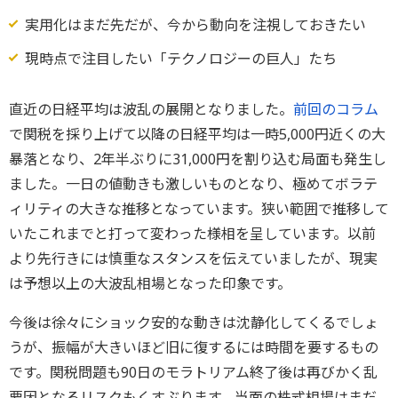
実用化はまだ先だが、今から動向を注視しておきたい
現時点で注目したい「テクノロジーの巨人」たち
直近の日経平均は波乱の展開となりました。
前回のコラム
で関税を採り上げて以降の日経平均は一時5,000円近くの大
暴落となり、2年半ぶりに31,000円を割り込む局面も発生し
ました。一日の値動きも激しいものとなり、極めてボラテ
ィリティの大きな推移となっています。狭い範囲で推移して
いたこれまでと打って変わった様相を呈しています。以前
より先行きには慎重なスタンスを伝えていましたが、現実
は予想以上の大波乱相場となった印象です。
今後は徐々にショック安的な動きは沈静化してくるでしょ
うが、振幅が大きいほど旧に復するには時間を要するもの
です。関税問題も90日のモラトリアム終了後は再びかく乱
要因となるリスクもくすぶります。当面の株式相場はまだ