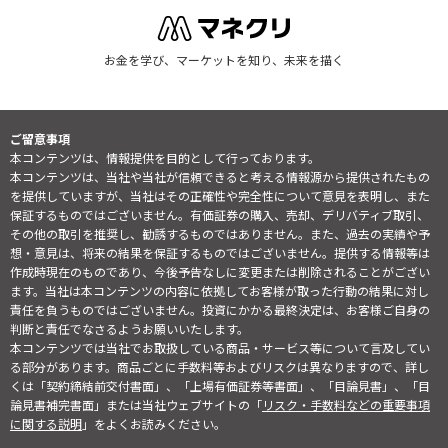
お金を学び、マーケットを知り、未来を描く
ご留意事項
本コンテンツは、情報提供を目的として行っております。
本コンテンツは、当社や当社が信頼できると考える情報源から提供されたもの
を提供していますが、当社はその正確性や完全性について意見を表明し、また
保証するものではございません。有価証券の購入、売却、デリバティブ取引、
その他の取引を推奨し、勧誘するものではありません。また、過去の実績や予
想・意見は、将来の結果を保証するものではございません。提供する情報等は
作成時現在のものであり、今後予告なしに変更または削除されることがござい
ます。当社は本コンテンツの内容に依拠してお客様が取った行動の結果に対し
責任を負うものではございません。投資にかかる最終決定は、お客様ご自身の
判断と責任でなさるようお願いいたします。
本コンテンツでは当社でお取扱している商品・サービス等について言及してい
る部分があります。商品ごとに手数料等およびリスクは異なりますので、詳し
くは「契約締結前交付書面」、「上場有価証券等書面」、「目論見書」、「目
論見書補完書面」または当社ウェブサイトの「
リスク・手数料などの重要事項
に関する説明
」をよくお読みください。