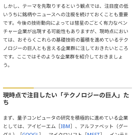
しかし、テーマを先取りするという観点では、注目度の低
いうちに銘柄やニュースへの注視を続けておくことも重要
です。今後の技術動向によっては彗星のごとく有力なベン
チャー企業が出現する可能性もありますが、現時点におい
ては、おそらくこれらの基礎技術の蓄積を進めているテク
ノロジーの巨人とも言える企業群に注しておきたいところ
です。ここではそのような企業群を紹介しておきましょ
う。
現時点で注目したい「テクノロジーの巨人」た
ち
まず、量子コンピュータの研究を積極的に進めている企業
としては、アイビーエム［
IBM
］、アルファベット（グー
グル）［
GOOGL
］、マイクロソフト［
MSFT
］、インテル