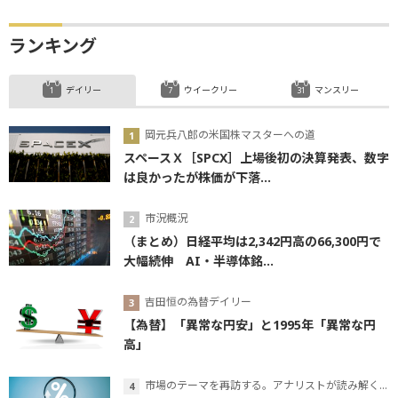
ランキング
デイリー
ウイークリー
マンスリー
岡元兵八郎の米国株マスターへの道
スペースＸ［SPCX］上場後初の決算発表、数字
は良かったが株価が下落...
市況概況
（まとめ）日経平均は2,342円高の66,300円で
大幅続伸 AI・半導体銘...
吉田恒の為替デイリー
【為替】「異常な円安」と1995年「異常な円
高」
市場のテーマを再訪する。アナリストが読み解くテーマの本質