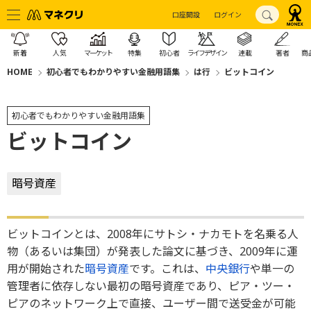
口座開設
ログイン
新着
人気
マーケット
特集
初心者
ライフデザイン
連載
著者
商
HOME
初心者でもわかりやすい金融用語集
は行
ビットコイン
初心者でもわかりやすい金融用語集
ビットコイン
暗号資産
ビットコインとは、2008年にサトシ・ナカモトを名乗る人
物（あるいは集団）が発表した論文に基づき、2009年に運
用が開始された
暗号資産
です。これは、
中央銀行
や単一の
管理者に依存しない最初の暗号資産であり、ピア・ツー・
ピアのネットワーク上で直接、ユーザー間で送受金が可能