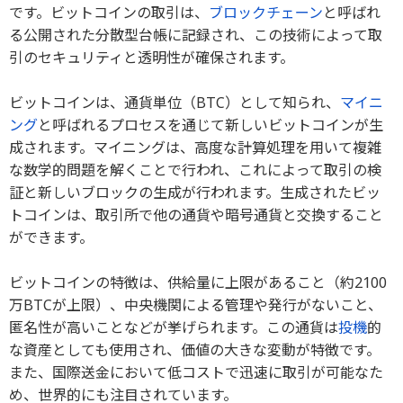
です。ビットコインの取引は、
ブロックチェーン
と呼ばれ
る公開された分散型台帳に記録され、この技術によって取
引のセキュリティと透明性が確保されます。
ビットコインは、通貨単位（BTC）として知られ、
マイニ
ング
と呼ばれるプロセスを通じて新しいビットコインが生
成されます。マイニングは、高度な計算処理を用いて複雑
な数学的問題を解くことで行われ、これによって取引の検
証と新しいブロックの生成が行われます。生成されたビッ
トコインは、取引所で他の通貨や暗号通貨と交換すること
ができます。
ビットコインの特徴は、供給量に上限があること（約2100
万BTCが上限）、中央機関による管理や発行がないこと、
匿名性が高いことなどが挙げられます。この通貨は
投機
的
な資産としても使用され、価値の大きな変動が特徴です。
また、国際送金において低コストで迅速に取引が可能なた
め、世界的にも注目されています。