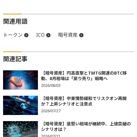
関連用語
トークン
ICO
暗号資産
関連記事
【暗号資産】円高直撃とTMTG関連のBTC移
動、8月相場は「戻り売り」戦略へ
2026/08/03
【暗号資産】中東情勢緩和でリスクオン再開
か？上昇シナリオと注意点
2026/07/27
【暗号資産】底堅い相場が継続中、上値突破の
シナリオは？
2026/07/21