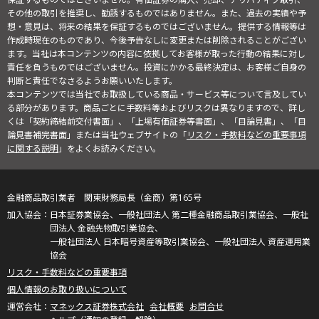
その他の取引を推奨し、勧誘するものではありません。また、過去の実績や予
想・意見は、将来の結果を保証するものではございません。提供する情報等は
作成時現在のものであり、今後予告なしに変更または削除されることがござい
ます。当社は本コンテンツの内容に依拠してお客様が取った行動の結果に対し
責任を負うものではございません。投資にかかる最終決定は、お客様ご自身の
判断と責任でなさるようお願いいたします。
本コンテンツでは当社でお取扱している商品・サービス等について言及してい
る部分があります。商品ごとに手数料等およびリスクは異なりますので、詳し
くは「契約締結前交付書面」、「上場有価証券等書面」、「目論見書」、「目
論見書補完書面」または当社ウェブサイトの「
リスク・手数料などの重要事項
に関する説明
」をよくお読みください。
金融商品取引業者 関東財務局長（金商）第165号
日本証券業協会、一般社団法人 第二種金融商品取引業協会、一般社
団法人 金融先物取引業協会、
一般社団法人 日本暗号資産等取引業協会、一般社団法人 資産運用業
協会
リスク・手数料などの重要事項
個人情報のお取り扱いについて
マネックス証券株式会社
会社概要
お問合せ