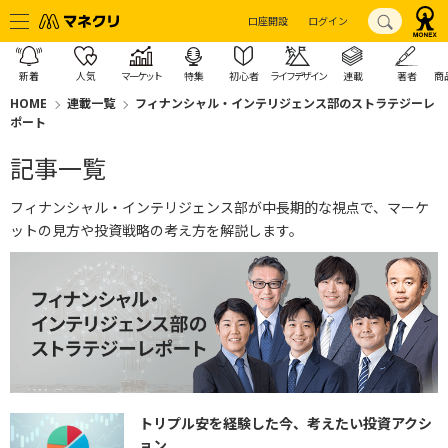
口座開設
ログイン
新着
人気
マーケット
特集
初心者
ライフデザイン
連載
著者
商
HOME
連載一覧
フィナンシャル・インテリジェンス部のストラテジーレ
ポート
記事一覧
フィナンシャル・インテリジェンス部が中長期的な視点で、マーケ
ットの見方や投資戦略の考え方を解説します。
トリプル安を経験した今、考えたい投資アクシ
ョン