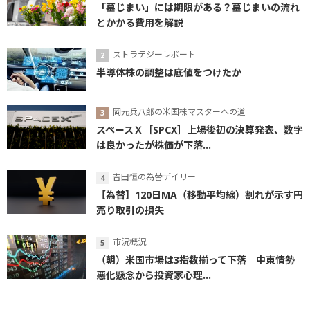
「墓じまい」には期限がある？墓じまいの流れ
とかかる費用を解説
ストラテジーレポート
半導体株の調整は底値をつけたか
岡元兵八郎の米国株マスターへの道
スペースＸ［SPCX］上場後初の決算発表、数字
は良かったが株価が下落...
吉田恒の為替デイリー
【為替】120日MA（移動平均線）割れが示す円
売り取引の損失
市況概況
（朝）米国市場は3指数揃って下落 中東情勢
悪化懸念から投資家心理...