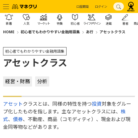
口座開設
ログイン
新着
人気
マーケット
特集
初心者
ライフデザイン
連載
著者
商
HOME
初心者でもわかりやすい金融用語集
あ行
アセットクラス
初心者でもわかりやすい金融用語集
アセットクラス
経営・財務
分析
アセット
クラスとは、同様の特性を持つ
投資
対象をグルー
プ化したものを指します。主なアセットクラスには、
株
式
、
債券
、不動産、商品（コモディティ）、現金および現
金同等物などがあります。