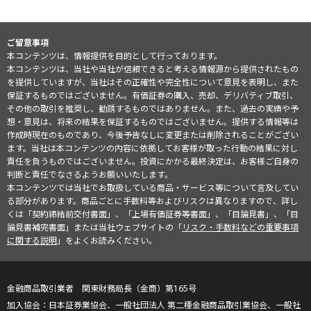
ご留意事項
本コンテンツは、情報提供を目的として行っております。
本コンテンツは、当社や当社が信頼できると考える情報源から提供されたもの
を提供していますが、当社はその正確性や完全性について意見を表明し、また
保証するものではございません。有価証券の購入、売却、デリバティブ取引、
その他の取引を推奨し、勧誘するものではありません。また、過去の実績や予
想・意見は、将来の結果を保証するものではございません。提供する情報等は
作成時現在のものであり、今後予告なしに変更または削除されることがござい
ます。当社は本コンテンツの内容に依拠してお客様が取った行動の結果に対し
責任を負うものではございません。投資にかかる最終決定は、お客様ご自身の
判断と責任でなさるようお願いいたします。
本コンテンツでは当社でお取扱している商品・サービス等について言及してい
る部分があります。商品ごとに手数料等およびリスクは異なりますので、詳し
くは「契約締結前交付書面」、「上場有価証券等書面」、「目論見書」、「目
論見書補完書面」または当社ウェブサイトの「
リスク・手数料などの重要事項
に関する説明
」をよくお読みください。
金融商品取引業者 関東財務局長（金商）第165号
日本証券業協会、一般社団法人 第二種金融商品取引業協会、一般社