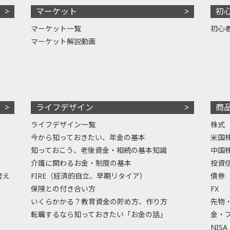
マーケット
初
マーケット一覧
初心
マーケット解説動画
ライフデザイン
商
ライフデザイン一覧
株式
今から知っておきたい、年金の基本
米国
知っておこう、老後資金・相続の基本知識
中国
介護に関わるお金・制度の基本
投資
考え
FIRE（経済的自立、早期リタイア）
債券
保険との付き合い方
FX
いくらかかる？教育資金の貯め方、作り方
先物
転職するなら知っておきたい「お金の話」
金・
NISA