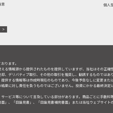
極意
個人型
ております。
考える情報源から提供されたものを提供していますが、当社はその正確
売却、デリバティブ取引、その他の取引を推奨し、勧誘するものではあ
。提供する情報等は作成時現在のものであり、今後予告なしに変更また
の結果に対し責任を負うものではございません。投資にかかる最終決定
・サービス等について言及している部分があります。商品ごとに手数料
書面」、「目論見書」、「目論見書補完書面」または当社ウェブサイト