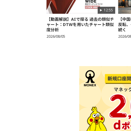
12:55
【動画解説】AIで探る 過去の類似チ
【中国
ャート：DTWを用いたチャート類似
反転、
度分析
続く
2026/08/05
2026/0