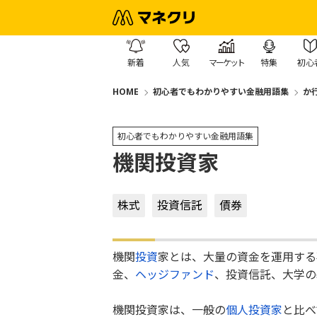
新着
人気
マーケット
特集
初心
HOME
初心者でもわかりやすい金融用語集
か
初心者でもわかりやすい金融用語集
機関投資家
株式
投資信託
債券
機関
投資
家とは、大量の資金を運用する
金、
ヘッジファンド
、投資信託、大学の
機関投資家は、一般の
個人投資家
と比べ