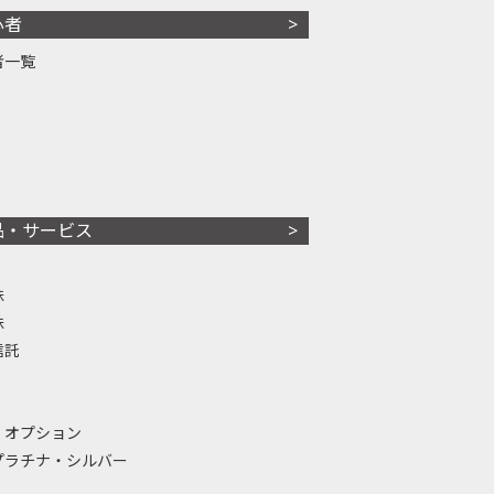
心者
者一覧
品・サービス
株
株
信託
・オプション
プラチナ・シルバー