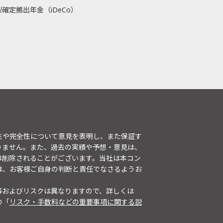
確定拠出年金（iDeCo）
性や完全性について意見を表明し、また保証す
りません。また、過去の実績や予想・意見は、
は削除されることがございます。当社は本コン
は、お客様ご自身の判断と責任でなさるようお
等およびリスクは異なりますので、詳しくは
の「
リスク・手数料などの重要事項に関する説