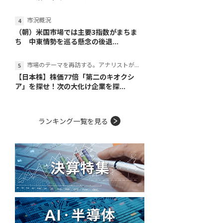
市況概況
（朝）米国市場では主要3指数がまちま
ち 中東情勢を巡る懸念の後退...
市場のテーマを再訪する。アナリストが読み解くテーマの本質
【日本株】株価77倍「第二のキオクシ
ア」を探せ！次の大化け企業を探...
ランキング一覧を見る