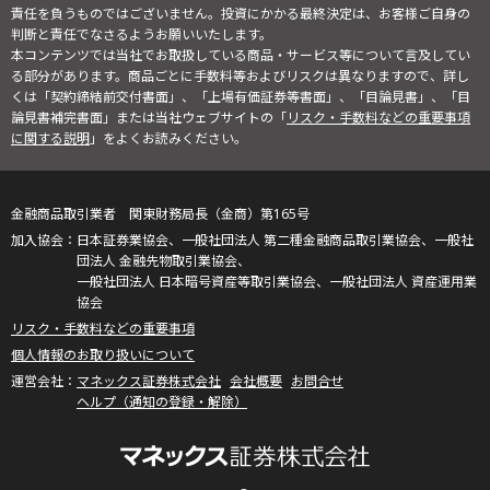
責任を負うものではございません。投資にかかる最終決定は、お客様ご自身の
判断と責任でなさるようお願いいたします。
本コンテンツでは当社でお取扱している商品・サービス等について言及してい
る部分があります。商品ごとに手数料等およびリスクは異なりますので、詳し
くは「契約締結前交付書面」、「上場有価証券等書面」、「目論見書」、「目
論見書補完書面」または当社ウェブサイトの「
リスク・手数料などの重要事項
に関する説明
」をよくお読みください。
金融商品取引業者 関東財務局長（金商）第165号
日本証券業協会、一般社団法人 第二種金融商品取引業協会、一般社
団法人 金融先物取引業協会、
一般社団法人 日本暗号資産等取引業協会、一般社団法人 資産運用業
協会
リスク・手数料などの重要事項
個人情報のお取り扱いについて
マネックス証券株式会社
会社概要
お問合せ
ヘルプ（通知の登録・解除）