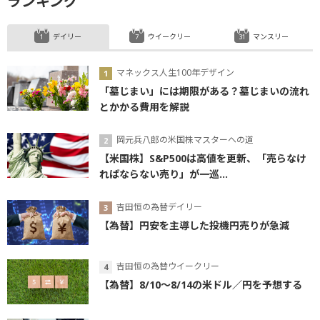
ランキング
デイリー
ウイークリー
マンスリー
マネックス人生100年デザイン
「墓じまい」には期限がある？墓じまいの流れ
とかかる費用を解説
岡元兵八郎の米国株マスターへの道
【米国株】S&P500は高値を更新、「売らなけ
ればならない売り」が一巡...
吉田恒の為替デイリー
【為替】円安を主導した投機円売りが急減
吉田恒の為替ウイークリー
【為替】8/10～8/14の米ドル／円を予想する