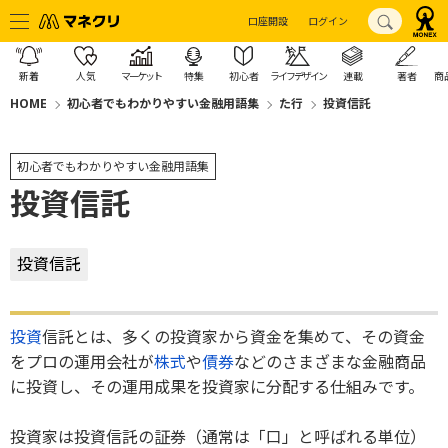
口座開設
ログイン
新着
人気
マーケット
特集
初心者
ライフデザイン
連載
著者
商
HOME
初心者でもわかりやすい金融用語集
た行
投資信託
初心者でもわかりやすい金融用語集
投資信託
投資信託
投資
信託とは、多くの投資家から資金を集めて、その資金
をプロの運用会社が
株式
や
債券
などのさまざまな金融商品
に投資し、その運用成果を投資家に分配する仕組みです。
投資家は投資信託の証券（通常は「口」と呼ばれる単位）