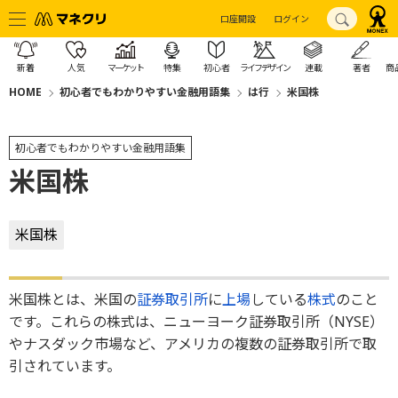
口座開設
ログイン
新着
人気
マーケット
特集
初心者
ライフデザイン
連載
著者
商
HOME
初心者でもわかりやすい金融用語集
は行
米国株
初心者でもわかりやすい金融用語集
米国株
米国株
米国株とは、米国の
証券取引所
に
上場
している
株式
のこと
です。これらの株式は、ニューヨーク証券取引所（NYSE）
やナスダック市場など、アメリカの複数の証券取引所で取
引されています。