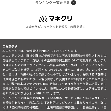
ランキング一覧を見る
お金を学び、マーケットを知り、未来を描く
ご留意事項
本コンテンツは、情報提供を目的として行っております。
本コンテンツは、当社や当社が信頼できると考える情報源から提供されたもの
を提供していますが、当社はその正確性や完全性について意見を表明し、また
保証するものではございません。有価証券の購入、売却、デリバティブ取引、
その他の取引を推奨し、勧誘するものではありません。また、過去の実績や予
想・意見は、将来の結果を保証するものではございません。提供する情報等は
作成時現在のものであり、今後予告なしに変更または削除されることがござい
ます。当社は本コンテンツの内容に依拠してお客様が取った行動の結果に対し
責任を負うものではございません。投資にかかる最終決定は、お客様ご自身の
判断と責任でなさるようお願いいたします。
本コンテンツでは当社でお取扱している商品・サービス等について言及してい
る部分があります。商品ごとに手数料等およびリスクは異なりますので、詳し
くは「契約締結前交付書面」、「上場有価証券等書面」、「目論見書」、「目