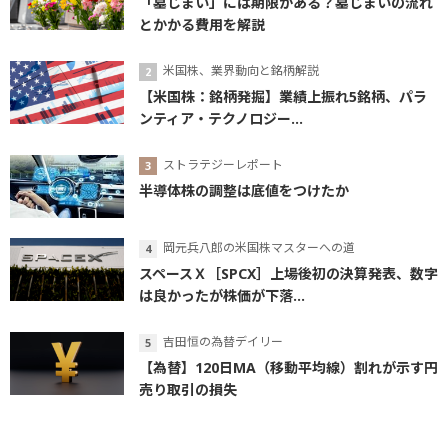
「墓じまい」には期限がある？墓じまいの流れ
とかかる費用を解説
米国株、業界動向と銘柄解説
【米国株：銘柄発掘】業績上振れ5銘柄、パラ
ンティア・テクノロジー...
ストラテジーレポート
半導体株の調整は底値をつけたか
岡元兵八郎の米国株マスターへの道
スペースＸ［SPCX］上場後初の決算発表、数字
は良かったが株価が下落...
吉田恒の為替デイリー
【為替】120日MA（移動平均線）割れが示す円
売り取引の損失