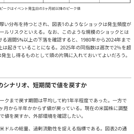
直近ピークはイベント発生日の3ヶ月前以降のピーク値
厚い分布を持つとされ、図表1のようなショックは発生頻度が
ールリスクといえる。なお、このような規模のショックとは
ける週間5%以上の下落を確認すると、1980年から2024年まで
上は起きていることになる。2025年の同指数は週次で2％を超
は発生し得るものとして頭の片隅に入れておいてよいだろう。
のシナリオ、短期間で値を戻すか
ークまで戻す期間は平均して約1年半程度であった。一方で
4ヶ月から半年かからず値が戻っている。現在の米国株に調整
で値を戻すか、外部環境を確認したい。
米ドルの総量、過剰流動性を捉える指標である。図表2の通