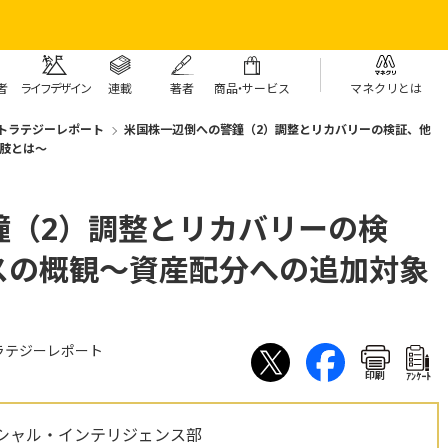
者
ライフデザイン
連載
著者
商
品・
サービス
マネクリとは
トラテジーレポート
米国株一辺倒への警鐘（2）調整とリカバリーの検証、他
肢とは～
鐘（2）調整とリカバリーの検
スの概観～資産配分への追加対象
ラテジーレポート
印刷
ｱﾝｹｰﾄ
シャル・インテリジェンス部