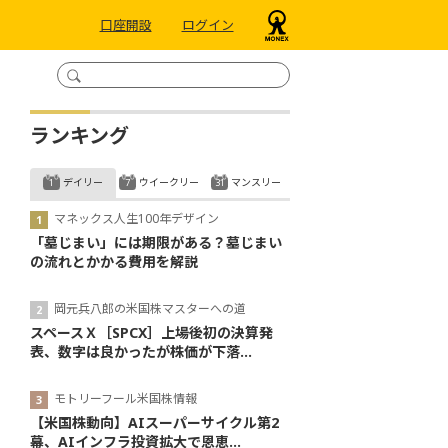
口座開設
ログイン
ランキング
デイリー
ウイークリー
マンスリー
マネックス人生100年デザイン
「墓じまい」には期限がある？墓じまい
の流れとかかる費用を解説
岡元兵八郎の米国株マスターへの道
スペースＸ［SPCX］上場後初の決算発
表、数字は良かったが株価が下落...
モトリーフール米国株情報
【米国株動向】AIスーパーサイクル第2
幕、AIインフラ投資拡大で恩恵...