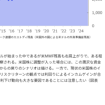
ヨーク連銀のカストディ残高（米国外の国による米ドルの外貨準備金残高）
イクルが始まった中であるが米MMF残高も右肩上がりで、ある程
察される。米国株に調整が入った場合には、この潤沢な資金
からの戻りのシナリオは描ける。一方で、現状の米国株のイ
リスクリターンの観点では利回りによるインカムゲインが合
Bの利下げ動向も大きな要因であることには注意したい（図表