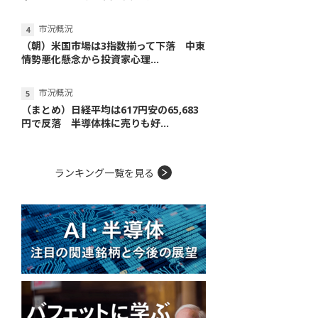
市況概況
（朝）米国市場は3指数揃って下落 中東
情勢悪化懸念から投資家心理...
市況概況
（まとめ）日経平均は617円安の65,683
円で反落 半導体株に売りも好...
ランキング一覧を見る