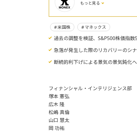
もっと見る
米国株
マネックス
過去の調整を検証、S&P500株価指
急落が発生した際のリカバリーのシナ
断続的利下げによる景気の景気鈍化
フィナンシャル・インテリジェンス部
塚本 憲弘
広木 隆
松嶋 真倫
山口 慧太
岡 功祐