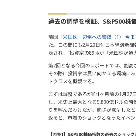
過去の調整を検証、S&P500
前回
「米国株一辺倒への警鐘（1） 今
た。この間にも2月20日付日本経済新
表され、“投資家の89％が「米国株が過
第2回となる今回のレポートでは、割高
その際に投資家は買い向かえる環境にあ
トクラスを概観する。
まずは調整であるが約1ヶ月前の1月27
し、米史上最大となる5,890億ドルの時
りを呼んだわけだが、脆さが露呈したと
返ると、市場のショックとなったイベン
【図表1】S&P500株価指数の過去のショッ