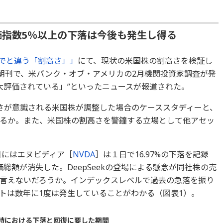
株価指数5％以上の下落は今後も発生し得る
までと違う「割高さ」」
にて、現状の米国株の割高さを検証し
聞朝刊で、米バンク・オブ・アメリカの2月機関投資家調査が発
大評価されている」”といったニュースが報道された。
さが意識される米国株が調整した場合のケーススタディーと、
るか。また、米国株の割高さを警鐘する立場として他アセッ
日にはエヌビディア［
NVDA
］は１日で16.97%の下落を記録
価総額が消失した。DeepSeekの登場による懸念が同社株の売
言えないだろうか。インデックスレベルで過去の急落を振り
トは数年に1度は発生していることがわかる（図表1）。
ク時における下落と回復に要した期間