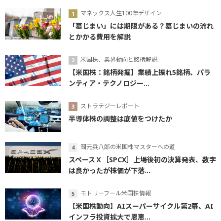
マネックス人生100年デザイン
「墓じまい」には期限がある？墓じまいの流れ
とかかる費用を解説
米国株、業界動向と銘柄解説
【米国株：銘柄発掘】業績上振れ5銘柄、パラ
ンティア・テクノロジー...
ストラテジーレポート
半導体株の調整は底値をつけたか
岡元兵八郎の米国株マスターへの道
スペースＸ［SPCX］上場後初の決算発表、数字
は良かったが株価が下落...
モトリーフール米国株情報
【米国株動向】AIスーパーサイクル第2幕、AI
インフラ投資拡大で恩恵...