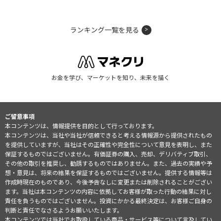
ランキング一覧を見る
お金を学び、マーケットを知り、未来を描く
ご留意事項
本コンテンツは、情報提供を目的として行っております。
本コンテンツは、当社や当社が信頼できると考える情報源から提供されたもの
を提供していますが、当社はその正確性や完全性について意見を表明し、また
保証するものではございません。有価証券の購入、売却、デリバティブ取引、
その他の取引を推奨し、勧誘するものではありません。また、過去の実績や予
想・意見は、将来の結果を保証するものではございません。提供する情報等は
作成時現在のものであり、今後予告なしに変更または削除されることがござい
ます。当社は本コンテンツの内容に依拠してお客様が取った行動の結果に対し
責任を負うものではございません。投資にかかる最終決定は、お客様ご自身の
判断と責任でなさるようお願いいたします。
本コンテンツでは当社でお取扱している商品・サービス等について言及してい