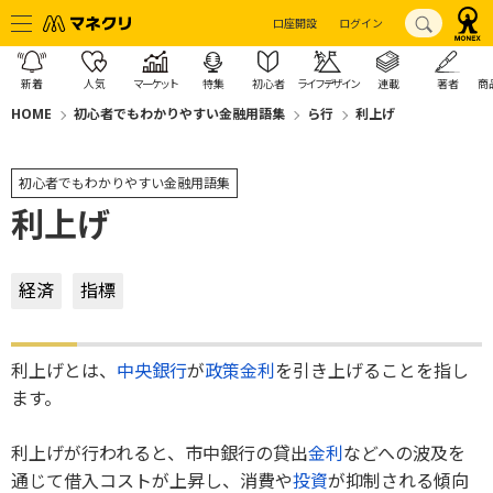
口座開設
ログイン
新着
人気
マーケット
特集
初心者
ライフデザイン
連載
著者
商
HOME
初心者でもわかりやすい金融用語集
ら行
利上げ
初心者でもわかりやすい金融用語集
利上げ
経済
指標
利上げとは、
中央銀行
が
政策金利
を引き上げることを指し
ます。
利上げが行われると、市中銀行の貸出
金利
などへの波及を
通じて借入コストが上昇し、消費や
投資
が抑制される傾向