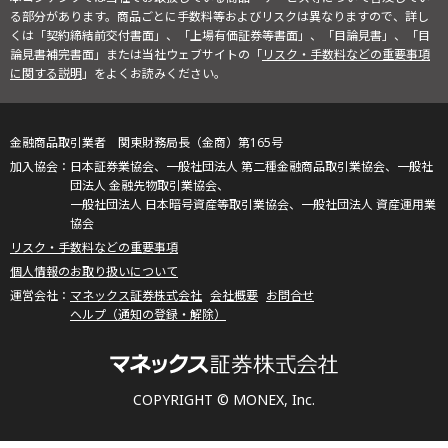
る部分があります。商品ごとに手数料等およびリスクは異なりますので、詳し
くは「契約締結前交付書面」、「上場有価証券等書面」、「目論見書」、「目
論見書補完書面」または当社ウェブサイトの「
リスク・手数料などの重要事項
に関する説明
」をよくお読みください。
金融商品取引業者 関東財務局長（金商）第165号
日本証券業協会、一般社団法人 第二種金融商品取引業協会、一般社
団法人 金融先物取引業協会、
一般社団法人 日本暗号資産等取引業協会、一般社団法人 資産運用業
協会
リスク・手数料などの重要事項
個人情報のお取り扱いについて
マネックス証券株式会社
会社概要
お問合せ
ヘルプ（通知の登録・解除）
COPYRIGHT © MONEX, Inc.