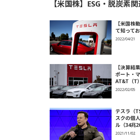
【米国株】ESG・脱炭素
【米国株動
て知ってお
2022/04/21
【決算結果
ポート・マ
AT&T（T
2022/02/05
テスラ（T
スクの個人
ル（34兆2
2021/11/02