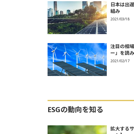
日本は出
組み
2021/03/18
注目の相
ー」を読
2021/02/17
ESGの動向を知る
拡大するサ