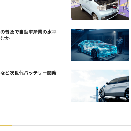
車の普及で自動車産業の水平
進むか
池など次世代バッテリー開発
目