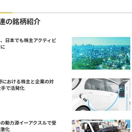
関連の銘柄紹介
、日本でも株主アクティビ
材に
分野における株主と企業の対
大手で活発化
の動力源イーアクスルで受
争激化