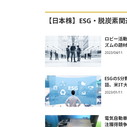
【日本株】ESG・脱炭素
ロビー活動
ズムの題
2023/04/11
ESGのS
話、米IT
2023/01/11
電気自動車
注獲得競