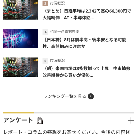
市況概況
（まとめ）日経平均は2,342円高の66,300円で
大幅続伸 AI・半導体銘...
相場一点喜怒哀楽
【日本株】8月は前半高・後半安となる可能
性、高値掴みに注意か
市況概況
（朝）米国市場は3指数揃って上昇 中東情勢
改善期待から買いが優勢...
ランキング一覧を見る
アンケート
レポート・コラムの感想をお寄せください。今後の内容検