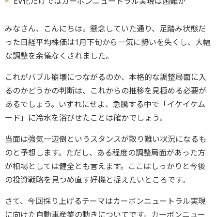
EV化だけではカーボンニュートラル実現は困難か
みなさん、こんにちは。懸念していた通り、足踏み状態だ
った日経平均株価は1月下旬から一気に勢いを失くし、大幅
な調整を余儀なくされました。
これがバブル崩壊につながるのか、本格的な調整局面に入
るのかどうかの判断は、これからの推移を見極める必要が
あるでしょう。いずれにせよ、急騰する中で「イケイケム
ード」に冷水を浴びせたことは確かでしょう。
当面は強気一辺倒というスタンスが取り難い状況になるも
のと予想します。ただし、ある程度の調整局面があった方
が相場としては健全とも言えます。ここはしっかりと今後
の投資戦略を見つめ直す好機と捉えたいところです。
さて、今回採り上げるテーマはカーボンニュートラル実現
に向けた自動車産業の動きについてです。カーボンニュー