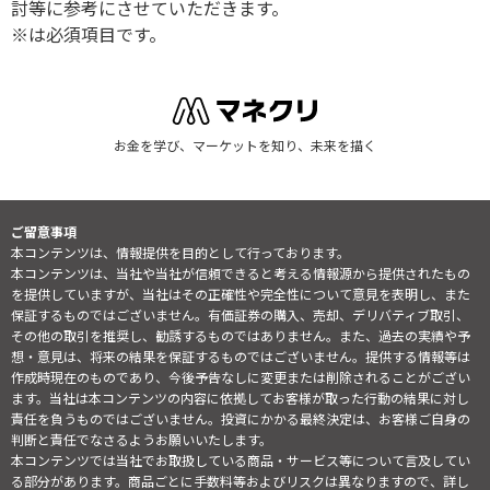
討等に参考にさせていただきます。
※は必須項目です。
お金を学び、マーケットを知り、未来を描く
ご留意事項
本コンテンツは、情報提供を目的として行っております。
本コンテンツは、当社や当社が信頼できると考える情報源から提供されたもの
を提供していますが、当社はその正確性や完全性について意見を表明し、また
保証するものではございません。有価証券の購入、売却、デリバティブ取引、
その他の取引を推奨し、勧誘するものではありません。また、過去の実績や予
想・意見は、将来の結果を保証するものではございません。提供する情報等は
作成時現在のものであり、今後予告なしに変更または削除されることがござい
ます。当社は本コンテンツの内容に依拠してお客様が取った行動の結果に対し
責任を負うものではございません。投資にかかる最終決定は、お客様ご自身の
判断と責任でなさるようお願いいたします。
本コンテンツでは当社でお取扱している商品・サービス等について言及してい
る部分があります。商品ごとに手数料等およびリスクは異なりますので、詳し