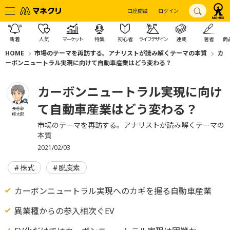
口座開設
ログイン
新着
人気
マーケット
特集
初心者
ライフデザイン
連載
著者
商
HOME
市場のテーマを再訪する。アナリストが読み解くテーマの本質
カ
ーボンニュートラル実現に向けて自動車産業はどう変わる？
カーボンニュートラル実現に向け
て自動車産業はどう変わる？
長谷部
翔太郎
市場のテーマを再訪する。アナリストが読み解くテーマの
本質
2021/02/03
株式
脱炭素
カーボンニュートラル実現へのカギを握る自動車産業
異業種からの参入相次ぐEV