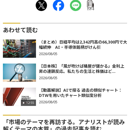
ｱﾝｹｰﾄ
あわせて読む
（まとめ）日経平均は2,342円高の66,300円で大
幅続伸 AI・半導体銘柄がけん引
2026/08/05
【日本株】「風が吹けば桶屋が儲かる」金利上
昇の連鎖反応。私たちの生活と株価はど...
2026/08/05
【動画解説】AIで探る 過去の類似チャート：
DTWを用いたチャート類似度分析
2026/08/05
12:55
「市場のテーマを再訪する。アナリストが読み
解くテーマの本質」の過去記事を読む