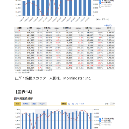
出所：銘柄スカウター米国株、Morningstar, Inc.
【図表14】