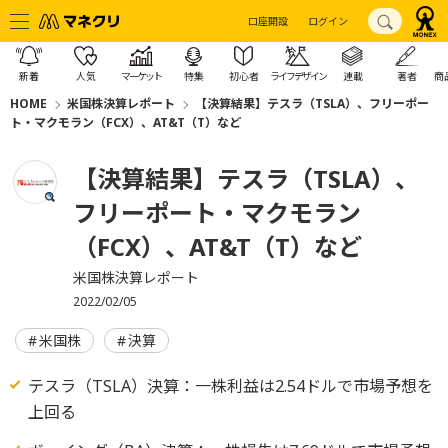
口座開設
ログイン
新着
人気
マーケット
特集
初心者
ライフデザイン
連載
著者
商
HOME
米国株決算レポート
【決算結果】テスラ（TSLA）、フリーポー
ト・マクモラン（FCX）、AT&T（T）など
【決算結果】テスラ（TSLA）、
フリーポート・マクモラン
（FCX）、AT&T（T）など
米国株決算レポート
2022/02/05
米国株
決算
テスラ（TSLA）決算：一株利益は2.54ドルで市場予想を
上回る