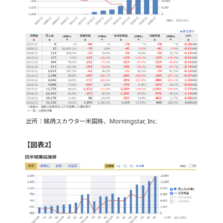
出所：銘柄スカウター米国株、Morningstar, Inc.
【図表2】