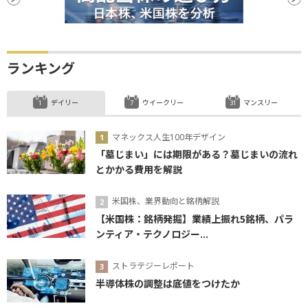
ランキング
デイリー
ウイークリー
マンスリー
マネックス人生100年デザイン
「墓じまい」には期限がある？墓じまいの流れ
とかかる費用を解説
米国株、業界動向と銘柄解説
【米国株：銘柄発掘】業績上振れ5銘柄、パラ
ンティア・テクノロジー...
ストラテジーレポート
半導体株の調整は底値をつけたか