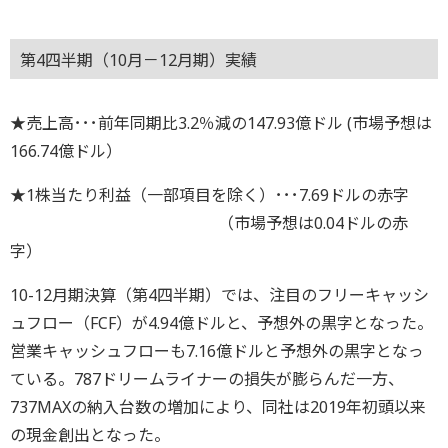
第4四半期（10月－12月期）実績
★売上高･･･前年同期比3.2％減の147.93億ドル (市場予想は
166.74億ドル）
★1株当たり利益（一部項目を除く）･･･7.69ドルの赤字
（市場予想は0.04ドルの赤
字）
10-12月期決算（第4四半期）では、注目のフリーキャッシ
ュフロー（FCF）が4.94億ドルと、予想外の黒字となった。
営業キャッシュフローも7.16億ドルと予想外の黒字となっ
ている。787ドリームライナーの損失が膨らんだ一方、
737MAXの納入台数の増加により、同社は2019年初頭以来
の現金創出となった。