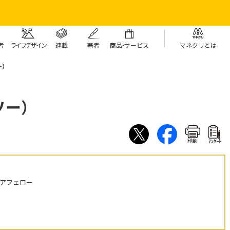
者
ライフデザイン
連載
著者
商
品・
サービス
マネクリとは
ー）
ソー）
印刷
ｱﾝｹｰﾄ
ニアフェロー