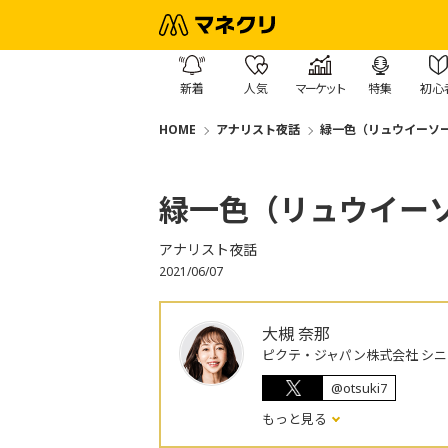
新着
人気
マーケット
特集
初心
HOME
アナリスト夜話
緑一色（リュウイーソ
緑一色（リュウイー
アナリスト夜話
2021/06/07
大槻 奈那
ピクテ・ジャパン株式会社 シ
@otsuki7
もっと見る