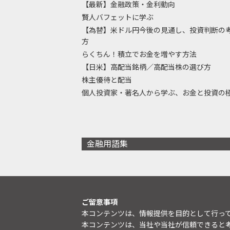
【最新】金融政策・金利動向
賢人バフェットに学ぶ
【為替】米ドル円今後の見通し、投資判断の
方
らくちん！積立でお金を増やす方法
【日米】高配当銘柄／高配当株の選び方
株主優待と配当
個人投資家・著名人から学ぶ、お金と投資の
金融用語集
ご留意事項
本コンテンツは、情報提供を目的として行っ
本コンテンツは、当社や当社が信頼できると