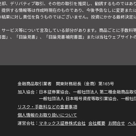
売却、デリバティブ取引、その他の取引を推奨し、勧誘するものではあ
。提供する情報等は作成時現在のものであり、今後予告なしに変更また
の結果に対し責任を負うものではございません。投資にかかる最終決定
・サービス等について言及している部分があります。商品ごとに手数料
書面」、「目論見書」、「目論見書補完書面」または当社ウェブサイト
金融商品取引業者 関東財務局長（金商）第165号
日本証券業協会、一般社団法人 第二種金融商品取
一般社団法人 日本暗号資産等取引業協会、一般社
リスク・手数料などの重要事項
個人情報のお取り扱いについて
マネックス証券株式会社
会社概要
お問合せ
ヘ