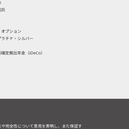
株
信託
・オプション
プラチナ・シルバー
確定拠出年金（iDeCo）
性や完全性について意見を表明し、また保証す