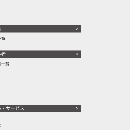
者
一覧
心者
者一覧
品・サービス
株