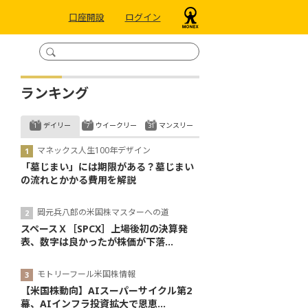
口座開設
ログイン
ランキング
デイリー
ウイークリー
マンスリー
マネックス人生100年デザイン
「墓じまい」には期限がある？墓じまい
の流れとかかる費用を解説
岡元兵八郎の米国株マスターへの道
スペースＸ［SPCX］上場後初の決算発
表、数字は良かったが株価が下落...
モトリーフール米国株情報
【米国株動向】AIスーパーサイクル第2
幕、AIインフラ投資拡大で恩恵...