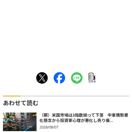
ｱﾝｹｰﾄ
あわせて読む
（朝）米国市場は3指数揃って下落 中東情勢悪
化懸念から投資家心理が悪化し売り優...
2026/08/07