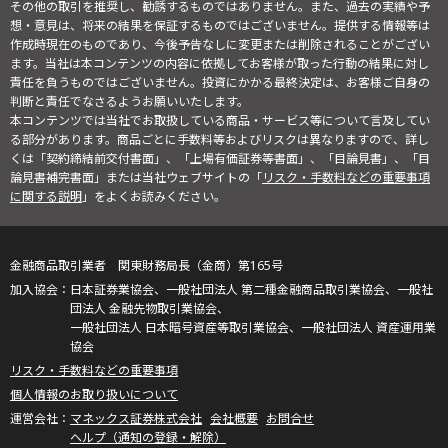
その他の取引を推奨し、勧誘するものではありません。また、過去の実績や予
想・意見は、将来の結果を保証するものではございません。提供する情報等は
作成時現在のものであり、今後予告なしに変更または削除されることがござい
ます。当社は本コンテンツの内容に依拠してお客様が取った行動の結果に対し
責任を負うものではございません。投資にかかる最終決定は、お客様ご自身の
判断と責任でなさるようお願いいたします。
本コンテンツでは当社でお取扱している商品・サービス等について言及してい
る部分があります。商品ごとに手数料等およびリスクは異なりますので、詳し
くは「契約締結前交付書面」、「上場有価証券等書面」、「目論見書」、「目
論見書補完書面」または当社ウェブサイトの「
リスク・手数料などの重要事項
に関する説明
」をよくお読みください。
金融商品取引業者 関東財務局長（金商）第165号
日本証券業協会、一般社団法人 第二種金融商品取引業協会、一般社
団法人 金融先物取引業協会、
一般社団法人 日本暗号資産等取引業協会、一般社団法人 資産運用業
協会
リスク・手数料などの重要事項
個人情報のお取り扱いについて
マネックス証券株式会社
会社概要
お問合せ
ヘルプ（通知の登録・解除）