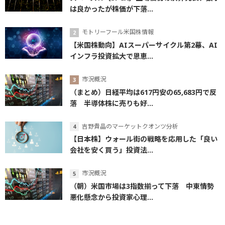
は良かったが株価が下落...
モトリーフール米国株情報
【米国株動向】AIスーパーサイクル第2幕、AI
インフラ投資拡大で恩恵...
市況概況
（まとめ）日経平均は617円安の65,683円で反
落 半導体株に売りも好...
吉野貴晶のマーケットクオンツ分析
【日本株】ウォール街の戦略を応用した「良い
会社を安く買う」投資法...
市況概況
（朝）米国市場は3指数揃って下落 中東情勢
悪化懸念から投資家心理...