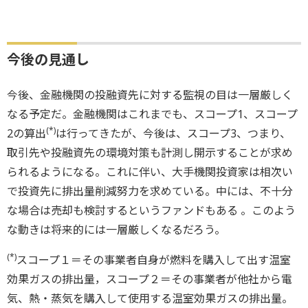
今後の見通し
今後、金融機関の投融資先に対する監視の目は一層厳しく
なる予定だ。金融機関はこれまでも、スコープ1、スコープ
(*)
2の算出
は行ってきたが、今後は、スコープ3、つまり、
取引先や投融資先の環境対策も計測し開示することが求め
られるようになる。これに伴い、大手機関投資家は相次い
で投資先に排出量削減努力を求めている。中には、不十分
な場合は売却も検討するというファンドもある 。このよう
な動きは将来的には一層厳しくなるだろう。
(*)
スコープ１＝その事業者自身が燃料を購入して出す温室
効果ガスの排出量，スコープ２＝その事業者が他社から電
気、熱・蒸気を購入して使用する温室効果ガスの排出量。