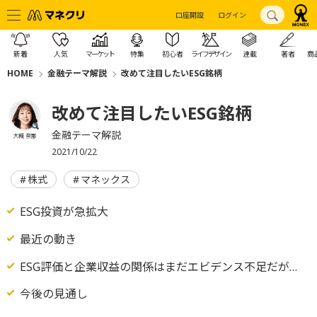
口座開設
ログイン
新着
人気
マーケット
特集
初心者
ライフデザイン
連載
著者
商
HOME
金融テーマ解説
改めて注目したいESG銘柄
改めて注目したいESG銘柄
金融テーマ解説
大槻 奈那
2021/10/22
株式
マネックス
ESG投資が急拡大
最近の動き
ESG評価と企業収益の関係はまだエビデンス不足だが…
今後の見通し