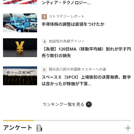
ンティア・テクノロジー...
ストラテジーレポート
半導体株の調整は底値をつけたか
吉田恒の為替デイリー
【為替】120日MA（移動平均線）割れが示す円
売り取引の損失
岡元兵八郎の米国株マスターへの道
スペースＸ［SPCX］上場後初の決算発表、数字
は良かったが株価が下落...
ランキング一覧を見る
アンケート