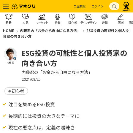
口座開設
ログイン
新着
人気
マーケット
特集
初心者
ライフデザイン
連載
著者
商
HOME
内藤忍の「お金から自由になる方法」
ESG投資の可能性と個人投
資家の向き合い方
ESG投資の可能性と個人投資家の
向き合い方
内藤 忍
内藤忍の「お金から自由になる方法」
2021/08/25
初心者
注目を集めるESG投資
長期的には投資の大きなテーマに
現在の懸念点は、定義の曖昧さ