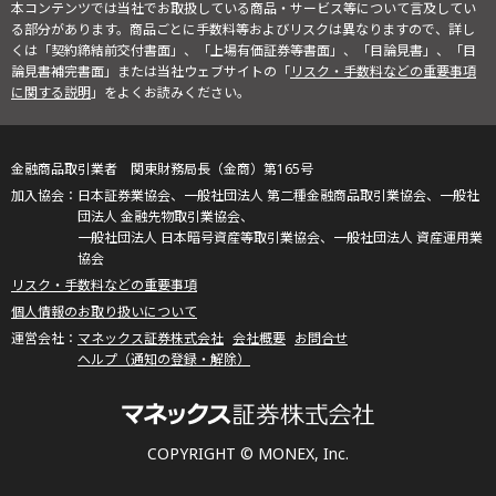
本コンテンツでは当社でお取扱している商品・サービス等について言及してい
る部分があります。商品ごとに手数料等およびリスクは異なりますので、詳し
くは「契約締結前交付書面」、「上場有価証券等書面」、「目論見書」、「目
論見書補完書面」または当社ウェブサイトの「
リスク・手数料などの重要事項
に関する説明
」をよくお読みください。
金融商品取引業者 関東財務局長（金商）第165号
日本証券業協会、一般社団法人 第二種金融商品取引業協会、一般社
団法人 金融先物取引業協会、
一般社団法人 日本暗号資産等取引業協会、一般社団法人 資産運用業
協会
リスク・手数料などの重要事項
個人情報のお取り扱いについて
マネックス証券株式会社
会社概要
お問合せ
ヘルプ（通知の登録・解除）
COPYRIGHT © MONEX, Inc.