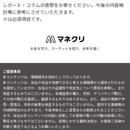
レポート・コラムの感想をお寄せください。今後の内容検
討等に参考にさせていただきます。
※は必須項目です。
お金を学び、マーケットを知り、未来を描く
ご留意事項
本コンテンツは、情報提供を目的として行っております。
本コンテンツは、当社や当社が信頼できると考える情報源から提供されたもの
を提供していますが、当社はその正確性や完全性について意見を表明し、また
保証するものではございません。有価証券の購入、売却、デリバティブ取引、
その他の取引を推奨し、勧誘するものではありません。また、過去の実績や予
想・意見は、将来の結果を保証するものではございません。提供する情報等は
作成時現在のものであり、今後予告なしに変更または削除されることがござい
ます。当社は本コンテンツの内容に依拠してお客様が取った行動の結果に対し
責任を負うものではございません。投資にかかる最終決定は、お客様ご自身の
判断と責任でなさるようお願いいたします。