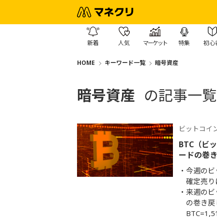
新着
人気
マーケット
特集
初心
HOME
キーワード一覧
暗号資産
暗号資産
の記事一覧
ビットコイ
BTC（ビ
ードの巻
今週のビッ
確定売り
来週のビ
の巻き戻
BTC=1,