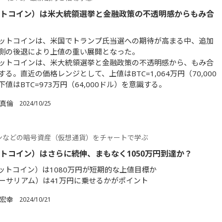
ットコイン）は米大統領選挙と金融政策の不透明感からもみ合
ットコインは、米国でトランプ氏当選への期待が高まる中、追加
測の後退により上値の重い展開となった。
ットコインは、米大統領選挙と金融政策の不透明感から、もみ合
る。直近の価格レンジとして、上値はBTC=1,064万円（70,000
値はBTC=973万円（64,000ドル）を意識する。
 真倫
2024/10/25
ンなどの暗号資産（仮想通貨）をチャートで学ぶ
ットコイン）はさらに続伸、まもなく1050万円到達か？
ビットコイン）は1080万円が短期的な上値目標か
イーサリアム）は41万円に乗せるかがポイント
 宏幸
2024/10/21