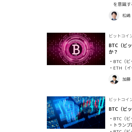
を意識す
松嶋
ビットコイ
BTC（ビ
か？
BTC（
ETH（
加藤
ビットコイ
BTC（ビ
BTC（
トランプ
BTC（