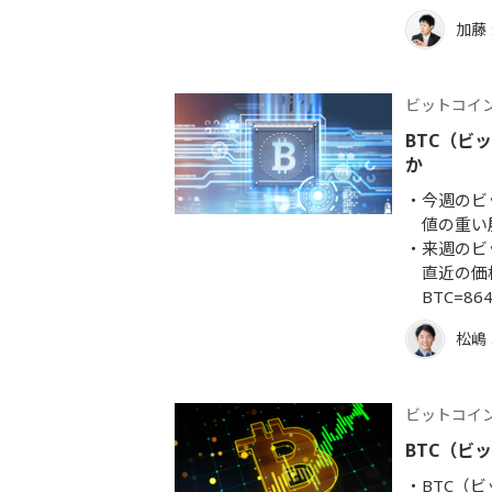
加藤
ビットコイ
BTC（ビ
か
今週のビ
値の重い
来週のビ
直近の価格
BTC=8
松嶋
ビットコイ
BTC（ビ
BTC（