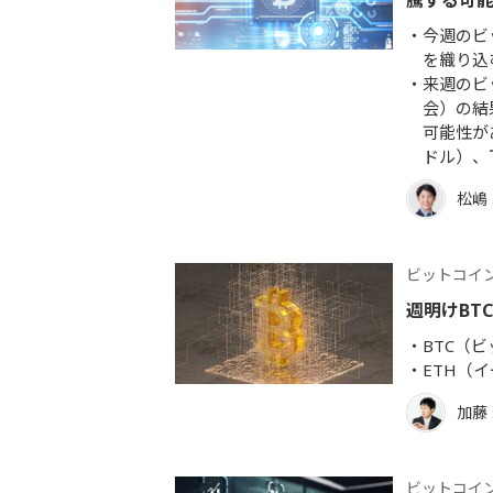
騰する可
今週のビ
を織り込
来週のビ
会）の結
可能性があ
ドル）、下
松嶋
ビットコイ
週明けBT
BTC（
ETH（
加藤
ビットコイ