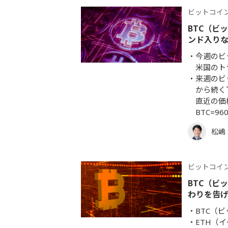
ビットコイ
BTC（ビ
ンド入り
今週のビ
米国のト
来週のビ
から続く
直近の価格
BTC=9
松嶋
ビットコイ
BTC（ビ
わりを告
BTC（
ETH（