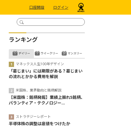
口座開設
ログイン
ランキング
デイリー
ウイークリー
マンスリー
マネックス人生100年デザイン
「墓じまい」には期限がある？墓じまい
の流れとかかる費用を解説
米国株、業界動向と銘柄解説
【米国株：銘柄発掘】業績上振れ5銘柄、
パランティア・テクノロジー...
ストラテジーレポート
半導体株の調整は底値をつけたか