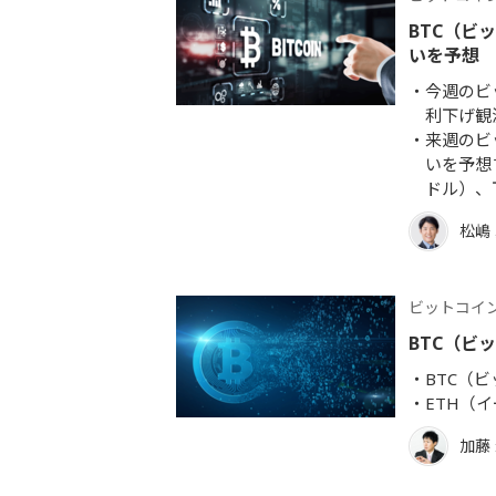
BTC（ビ
いを予想
今週のビ
利下げ観
来週のビ
いを予想す
ドル）、下
松嶋
ビットコイ
BTC（ビ
BTC（
ETH（
加藤