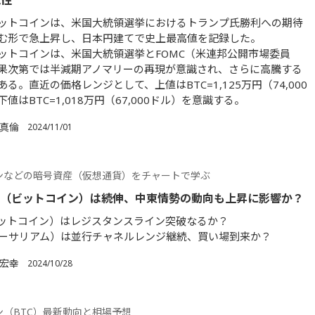
能性
ットコインは、米国大統領選挙におけるトランプ氏勝利への期待
む形で急上昇し、日本円建てで史上最高値を記録した。
ットコインは、米国大統領選挙とFOMC（米連邦公開市場委員
果次第では半減期アノマリーの再現が意識され、さらに高騰する
る。直近の価格レンジとして、上値はBTC=1,125万円（74,000
値はBTC=1,018万円（67,000ドル）を意識する。
 真倫
2024/11/01
ンなどの暗号資産（仮想通貨）をチャートで学ぶ
C（ビットコイン）は続伸、中東情勢の動向も上昇に影響か？
ビットコイン）はレジスタンスライン突破なるか？
イーサリアム）は並行チャネルレンジ継続、買い場到来か？
 宏幸
2024/10/28
ン（BTC）最新動向と相場予想