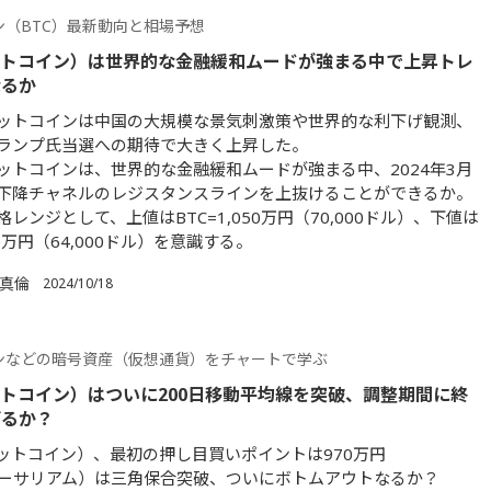
ン（BTC）最新動向と相場予想
ットコイン）は世界的な金融緩和ムードが強まる中で上昇トレ
なるか
ットコインは中国の大規模な景気刺激策や世界的な利下げ観測、
ランプ氏当選への期待で大きく上昇した。
ットコインは、世界的な金融緩和ムードが強まる中、2024年3月
下降チャネルのレジスタンスラインを上抜けることができるか。
レンジとして、上値はBTC=1,050万円（70,000ドル）、下値は
60万円（64,000ドル）を意識する。
 真倫
2024/10/18
ンなどの暗号資産（仮想通貨）をチャートで学ぶ
ットコイン）はついに200日移動平均線を突破、調整期間に終
げるか？
ビットコイン）、最初の押し目買いポイントは970万円
イーサリアム）は三角保合突破、ついにボトムアウトなるか？