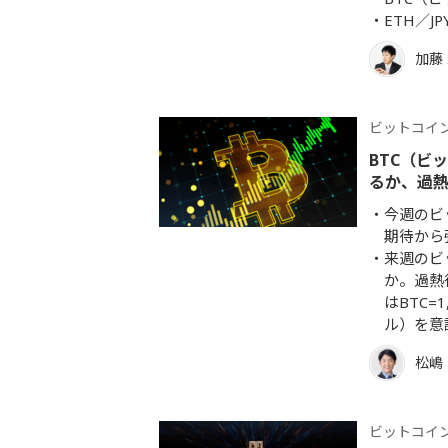
ETH／
加藤
ビットコイ
BTC（ビ
るか、過
今週のビ
期待から
来週のビ
か。過熱
はBTC=1
ル）を意
松嶋
ビットコイ