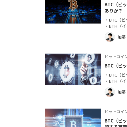
BTC（ビ
ありか？
BTC（
ETH（
加藤
ビットコイ
BTC（ビ
BTC（
ETH（
加藤
ビットコイ
BTC（ビ