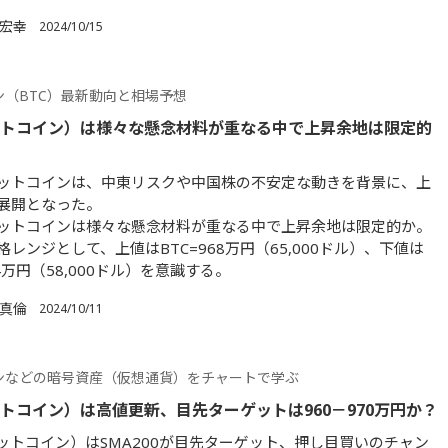
 宏幸
2024/10/15
ン（BTC）最新動向と相場予想
ットコイン）は様々な懸念材料が重なる中で上昇余地は限定的
ットコインは、中東リスクや中国株の不安定な動きを背景に、上
展開となった。
ットコインは様々な懸念材料が重なる中で上昇余地は限定的か。
レンジとして、上値はBTC=968万円（65,000ドル）、下値は
64万円（58,000ドル）を意識する。
 真倫
2024/10/11
ンなどの暗号資産（仮想通貨）をチャートで学ぶ
ットコイン）は高値更新、目先ターゲットは960－970万円か？
ビットコイン）はSMA200が目先ターゲット、押し目買いのチャン