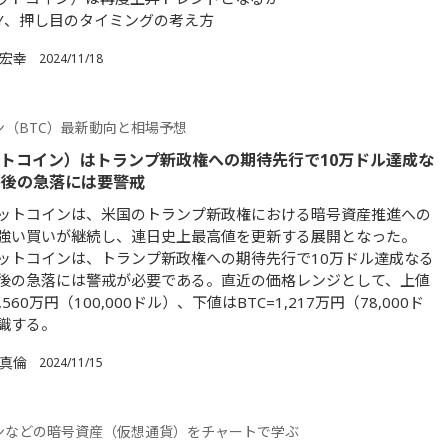
JPY、押し目のタイミングの考え方
 宏幸
2024/11/18
ン（BTC）最新動向と相場予想
ットコイン）はトランプ新政権への期待先行で10万ドル達成な
熱後の急落には要警戒
ットコインは、米国のトランプ新政権における暗号資産推進への
強い買いが継続し、連日史上最高値を更新する展開となった。
ットコインは、トランプ新政権への期待先行で10万ドル達成なる
後の急落には警戒が必要である。直近の価格レンジとして、上値
,560万円（100,000ドル）、下値はBTC=1,217万円（78,000ド
識する。
 真倫
2024/11/15
ンなどの暗号資産（仮想通貨）をチャートで学ぶ