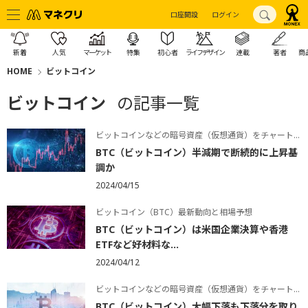
口座開設
ログイン
新着
人気
マーケット
特集
初心者
ライフデザイン
連載
著者
商
HOME
ビットコイン
ビットコイン
の記事一覧
ビットコインなどの暗号資産（仮想通貨）をチャートで学ぶ
BTC（ビットコイン）半減期で断続的に上昇基
調か
2024/04/15
ビットコイン（BTC）最新動向と相場予想
BTC（ビットコイン）は米国企業決算や香港
ETFなど好材料な...
2024/04/12
ビットコインなどの暗号資産（仮想通貨）をチャートで学ぶ
BTC（ビットコイン）大幅下落も下落分を取り