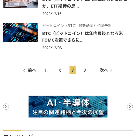
か、ETF期待の息...
2023/12/15
ビットコイン（BTC）最新動向と相場予想
BTC（ビットコイン）は年内最後となる米
FOMC次第でさらに...
2023/12/08
...
...
前へ
1
6
7
8
次へ