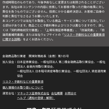
作成時現在のものであり、今後予告なしに変更または削除されることがござい
ます。当社は本コンテンツの内容に依拠してお客様が取った行動の結果に対し
責任を負うものではございません。投資にかかる最終決定は、お客様ご自身の
判断と責任でなさるようお願いいたします。
本コンテンツでは当社でお取扱している商品・サービス等について言及してい
る部分があります。商品ごとに手数料等およびリスクは異なりますので、詳し
くは「契約締結前交付書面」、「上場有価証券等書面」、「目論見書」、「目
論見書補完書面」または当社ウェブサイトの「
リスク・手数料などの重要事項
に関する説明
」をよくお読みください。
金融商品取引業者 関東財務局長（金商）第165号
日本証券業協会、一般社団法人 第二種金融商品取引業協会、一般社
団法人 金融先物取引業協会、
一般社団法人 日本暗号資産等取引業協会、一般社団法人 資産運用業
協会
リスク・手数料などの重要事項
個人情報のお取り扱いについて
マネックス証券株式会社
会社概要
お問合せ
ヘルプ（通知の登録・解除）