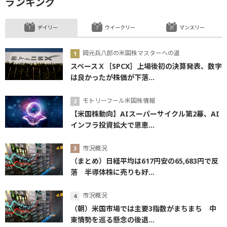
ランキング
デイリー
ウイークリー
マンスリー
岡元兵八郎の米国株マスターへの道
スペースＸ［SPCX］上場後初の決算発表、数字
は良かったが株価が下落...
モトリーフール米国株情報
【米国株動向】AIスーパーサイクル第2幕、AI
インフラ投資拡大で恩恵...
市況概況
（まとめ）日経平均は617円安の65,683円で反
落 半導体株に売りも好...
市況概況
（朝）米国市場では主要3指数がまちまち 中
東情勢を巡る懸念の後退...