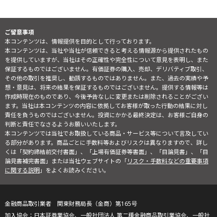
ご留意事項
本コンテンツは、情報提供を目的として行っております。
本コンテンツは、当社や当社が信頼できると考える情報源から提供されたもの
を提供していますが、当社はその正確性や完全性について意見を表明し、また
保証するものではございません。有価証券の購入、売却、デリバティブ取引、
その他の取引を推奨し、勧誘するものではありません。また、過去の実績や予
想・意見は、将来の結果を保証するものではございません。提供する情報等は
作成時現在のものであり、今後予告なしに変更または削除されることがござい
ます。当社は本コンテンツの内容に依拠してお客様が取った行動の結果に対し
責任を負うものではございません。投資にかかる最終決定は、お客様ご自身の
判断と責任でなさるようお願いいたします。
本コンテンツでは当社でお取扱している商品・サービス等について言及してい
る部分があります。商品ごとに手数料等およびリスクは異なりますので、詳し
くは「契約締結前交付書面」、「上場有価証券等書面」、「目論見書」、「目
論見書補完書面」または当社ウェブサイトの「
リスク・手数料などの重要事項
に関する説明
」をよくお読みください。
金融商品取引業者 関東財務局長（金商）第165号
日本証券業協会、一般社団法人 第二種金融商品取引業協会、一般社