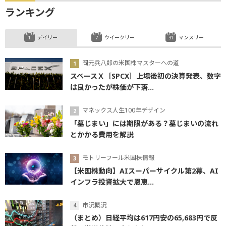
ランキング
デイリー
ウイークリー
マンスリー
岡元兵八郎の米国株マスターへの道
スペースＸ［SPCX］上場後初の決算発表、数字
は良かったが株価が下落...
マネックス人生100年デザイン
「墓じまい」には期限がある？墓じまいの流れ
とかかる費用を解説
モトリーフール米国株情報
【米国株動向】AIスーパーサイクル第2幕、AI
インフラ投資拡大で恩恵...
市況概況
（まとめ）日経平均は617円安の65,683円で反