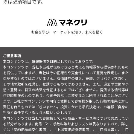
※は必須項目です。
お金を学び、マーケットを知り、未来を描く
ご留意事項
本コンテンツは、情報提供を目的として行っております。
本コンテンツは、当社や当社が信頼できると考える情報源から提供されたもの
を提供していますが、当社はその正確性や完全性について意見を表明し、また
保証するものではございません。有価証券の購入、売却、デリバティブ取引、
その他の取引を推奨し、勧誘するものではありません。また、過去の実績や予
想・意見は、将来の結果を保証するものではございません。提供する情報等は
作成時現在のものであり、今後予告なしに変更または削除されることがござい
ます。当社は本コンテンツの内容に依拠してお客様が取った行動の結果に対し
責任を負うものではございません。投資にかかる最終決定は、お客様ご自身の
判断と責任でなさるようお願いいたします。
本コンテンツでは当社でお取扱している商品・サービス等について言及してい
る部分があります。商品ごとに手数料等およびリスクは異なりますので、詳し
くは「契約締結前交付書面」、「上場有価証券等書面」、「目論見書」、「目