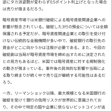
逆にタカ派姿勢が変わらず0.5ポイント利上げとなった場合
は売りが強まるだろう。
暗号資産市場では米銀行破綻による暗号資産関連企業への
影響が懸念されている。破綻した3行の預金については全額
保護される予定だが、暗号資産関連企業との取引を受け付
けない伝統的な金融機関が多い中で、破綻銀行の取引先の
資金がどこに向かうかは注視が必要である。また、今回の
破綻劇は当局が暗号資産市場を締め出すために決定された
との見方もあるほど、米国では暗号資産に対する規制強化
の動きが強まっている。事件後の具体的な影響や当局によ
る取り締まりが続く中で売り圧が継続する可能性はあるだ
ろう。
一方、リーマンショック以降、最大規模となる米国銀行の
破綻を受けて銀行の信用リスクが世界的に意識されてお
り、その中で特定の国や企業に依らないビットコインが逃