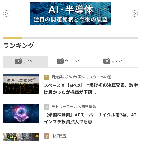
ランキング
デイリー
ウイークリー
マンスリー
岡元兵八郎の米国株マスターへの道
スペースＸ［SPCX］上場後初の決算発表、数字
は良かったが株価が下落...
モトリーフール米国株情報
【米国株動向】AIスーパーサイクル第2幕、AI
インフラ投資拡大で恩恵...
市況概況