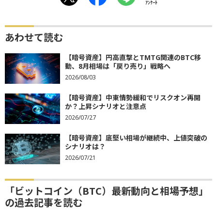
ｱﾝｹｰﾄ
あわせて読む
【暗号資産】円高直撃とTMTG関連のBTC移
動、8月相場は「戻り売り」戦略へ
2026/08/03
【暗号資産】中東情勢緩和でリスクオン再開
か？上昇シナリオと注意点
2026/07/27
【暗号資産】底堅い相場が継続中、上値突破の
シナリオは？
2026/07/21
「ビットコイン（BTC）最新動向と相場予想」
の過去記事を読む