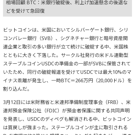
相場回顧 BTC：米銀行破綻後、利上げ加速懸念の後退な
どを受けて急回復
ビットコインは、米国においてシルバーゲート銀行、シリ
コンバレー銀行（SVB）、シグネチャー銀行と暗号資産関
連企業と取引の多い銀行が立て続けに破綻する中、米国株
とともに大きく下落した。サークル社発行の米ドル連動型
ステーブルコインUSDCの準備金の一部がSVBに保管されて
いたため、同行の破綻報道を受けてUSDCでは最大10%のマ
イナス乖離が発生し、一時BTC＝266万円（20,000ドル）を
割り込んだ。
3月12日には米財務省と米連邦準備制度理事会（FRB）、米
連邦預金保険公社（FDIC）が預金者保護に関する共同声明
を発表し、USDCのディペグも解消される中、ビットコイン
は買戻しが強まった。ステーブルコインが主に取引される