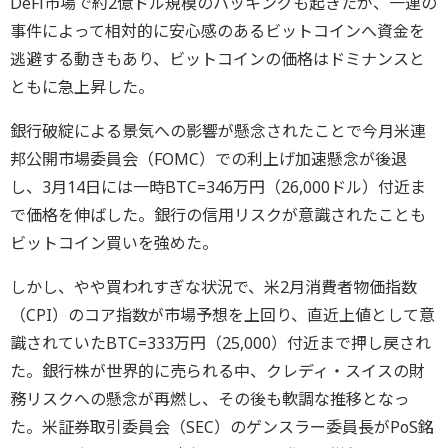
DeFi市場で約2億ドル規模のハッキングも起きたが、一連の
事件によって相対的に安心感のあるビットコインへ資金を
逃避する動きもあり、ビットコインの価格はドミナンスと
ともに急上昇した。
銀行破綻による景気への影響が懸念されたことで今月米連
邦公開市場委員会（FOMC）での利上げ加速懸念が後退
し、3月14日には一時BTC=346万円（26,000ドル）付近ま
で価格を伸ばした。銀行の信用リスクが意識されたことも
ビットコイン買いを強めた。
しかし、やや買われすぎな状況で、米2月消費者物価指数
（CPI）のコア指数が市場予想を上回り、直近上値として意
識されていたBTC=333万円（25,000）付近まで押し戻され
た。銀行株が世界的に売られる中、クレディ・スイスの財
務リスクへの懸念が再燃し、その後も軟調な推移となっ
た。米証券取引委員会（SEC）のゲンスラー委員長がPoS銘