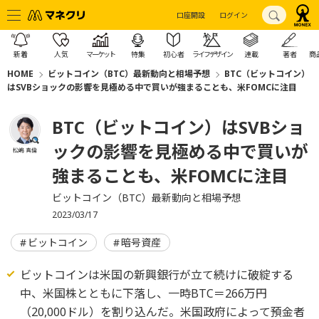
口座開設
ログイン
新着
人気
マーケット
特集
初心者
ライフデザイン
連載
著者
商
HOME
ビットコイン（BTC）最新動向と相場予想
BTC（ビットコイン）
はSVBショックの影響を見極める中で買いが強まることも、米FOMCに注目
BTC（ビットコイン）はSVBショ
ックの影響を見極める中で買いが
松嶋 真倫
強まることも、米FOMCに注目
ビットコイン（BTC）最新動向と相場予想
2023/03/17
ビットコイン
暗号資産
ビットコインは米国の新興銀行が立て続けに破綻する
中、米国株とともに下落し、一時BTC＝266万円
（20,000ドル）を割り込んだ。米国政府によって預金者