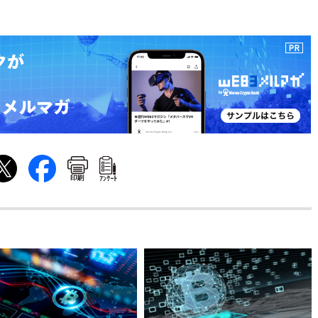
印刷
ｱﾝｹｰﾄ