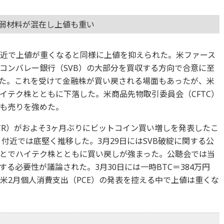
強弱材料が混在し上値も重い
ル付近で上値が重くなると同様に上値を抑えられた。米ファース
コンバレー銀行（SVB）の大部分を買収する方向で合意に至
た。これを受けて金融株が買い戻される場面もあったが、米
イテク株とともに下落した。米商品先物取引委員会（CFTC）
も売りを強めた。
TR）がおよそ3ヶ月ぶりにビットコイン買い増しを発表したこ
ドル）付近では底堅く推移した。3月29日にはSVB破綻に関する公
とでハイテク株とともに買い戻しが強まった。公聴会では当
る必要性が議論された。3月30日には一時BTC＝384万円
が、米2月個人消費支出（PCE）の発表を控える中で上値は重くな