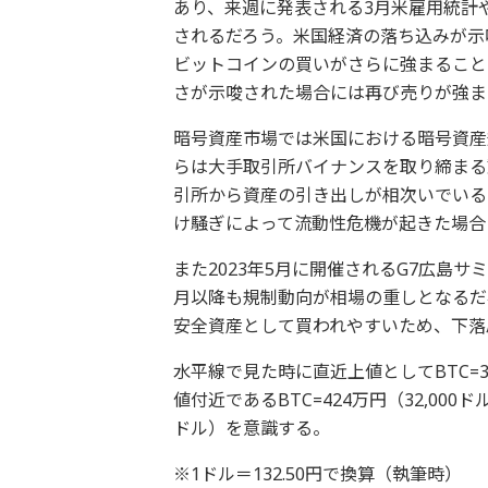
あり、来週に発表される3月米雇用統計
されるだろう。米国経済の落ち込みが示
ビットコインの買いがさらに強まること
さが示唆された場合には再び売りが強ま
暗号資産市場では米国における暗号資産
らは大手取引所バイナンスを取り締まる
引所から資産の引き出しが相次いでいる
け騒ぎによって流動性危機が起きた場合
また2023年5月に開催されるG7広島
月以降も規制動向が相場の重しとなるだ
安全資産として買われやすいため、下落
水平線で見た時に直近上値としてBTC=3
値付近であるBTC=424万円（32,000
ドル）を意識する。
※1ドル＝132.50円で換算（執筆時）