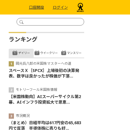
口座開設
ログイン
ランキング
デイリー
ウイークリー
マンスリー
岡元兵八郎の米国株マスターへの道
スペースＸ［SPCX］上場後初の決算発
表、数字は良かったが株価が下落...
モトリーフール米国株情報
【米国株動向】AIスーパーサイクル第2
幕、AIインフラ投資拡大で恩恵...
市況概況
（まとめ）日経平均は617円安の65,683
円で反落 半導体株に売りも好...