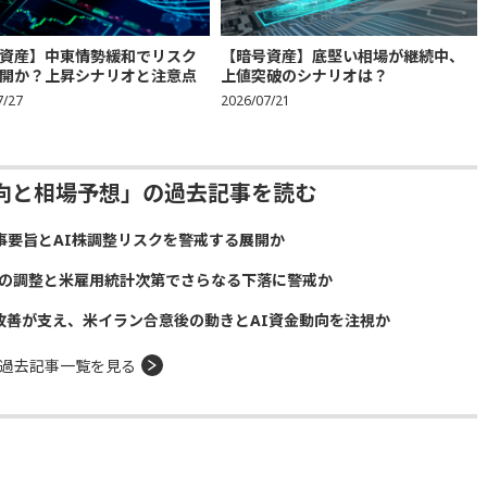
資産】中東情勢緩和でリスク
【暗号資産】底堅い相場が継続中、
開か？上昇シナリオと注意点
上値突破のシナリオは？
7/27
2026/07/21
動向と相場予想」の過去記事を読む
議事要旨とAI株調整リスクを警戒する展開か
株の調整と米雇用統計次第でさらなる下落に警戒か
給改善が支え、米イラン合意後の動きとAI資金動向を注視か
過去記事一覧を見る