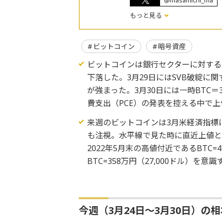
@masamichi_ma
もっと見る
ビットコイン
暗号資産
ビットコインは銀行セクターに対する
下落した。3月29日にはSVB破綻
が強まった。3月30日には一時BTC＝
費支出（PCE）の発表を控える中で
来週のビットコインは3月米経済指標
も注視。水平線で見た時に直近上値として
2022年5月末の高値付近であるBTC=
BTC=358万円（27,000ドル）を意識
今週（3月24日～3月30日）の