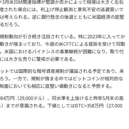
や3月米ISM関連指標が堅調か否かによって相場は大きく左右
唆された場合には、利上げ停止観測と景気不安の逃避買いで
は考えられる。逆に銀行懸念の後退とともに米国経済の底堅
るだろう。
規制動向が引き続き注目されている。特に2023年に入ってか
動きが強まっており、今週の米CFTCによる提訴を受けて同取
。米国におけるバイナンスの事業継続が困難になり、取り付
には大きな売りに警戒が必要である。
サミットでは国際的な暗号資産規制が議論される予定であり、来
ろう。一方で、規制が強まる中ではビットコインが相対的な
局面においても相応に底堅い値動きになると予想する。
84万円（29,000ドル）、同水準を上抜けると昨年5月末の高
ドル）までが意識される。下値としてはBTC=358万円（27,000