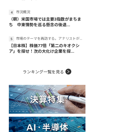
市況概況
（朝）米国市場では主要3指数がまちま
ち 中東情勢を巡る懸念の後退...
市場のテーマを再訪する。アナリストが読み解くテーマの本質
【日本株】株価77倍「第二のキオクシ
ア」を探せ！次の大化け企業を探...
ランキング一覧を見る