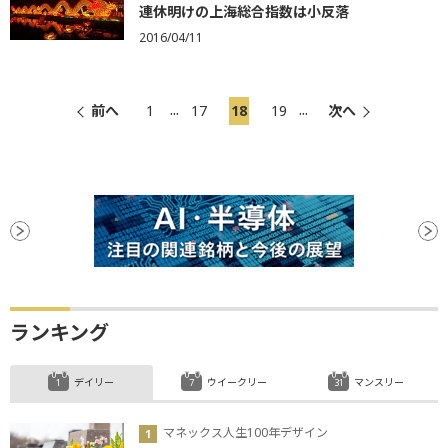
連休明けの上海総合指数は小反落
2016/04/11
...
...
前へ
1
17
18
19
次へ
ランキング
デイリー
ウイークリー
マンスリー
マネックス人生100年デザイン