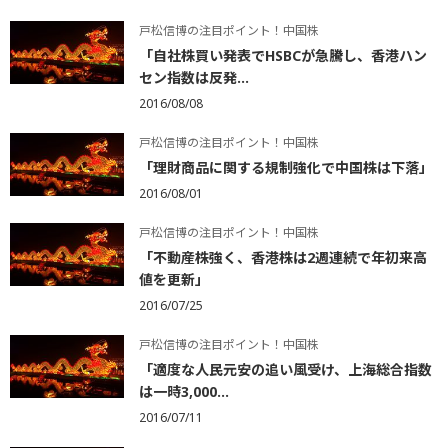
戸松信博の注目ポイント！中国株
「自社株買い発表でHSBCが急騰し、香港ハン
セン指数は反発...
2016/08/08
戸松信博の注目ポイント！中国株
「理財商品に関する規制強化で中国株は下落」
2016/08/01
戸松信博の注目ポイント！中国株
「不動産株強く、香港株は2週連続で年初来高
値を更新」
2016/07/25
戸松信博の注目ポイント！中国株
「適度な人民元安の追い風受け、上海総合指数
は一時3,000...
2016/07/11