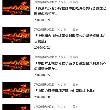
戸松信博の注目ポイント！中国株
「香港ハンセン指数は中国経済の先行き懸念と
欧米の株式市...
2016/05/09
戸松信博の注目ポイント！中国株
「上海総合指数は景気刺激策への期待感後退か
ら続落」
2016/05/02
戸松信博の注目ポイント！中国株
「中国本土株は利食い売りと追加景気刺激策へ
の期待後退か...
2016/04/25
戸松信博の注目ポイント！中国株
「中国の経済指標好調で中国株は上昇」
2016/04/18
戸松信博の注目ポイント！中国株