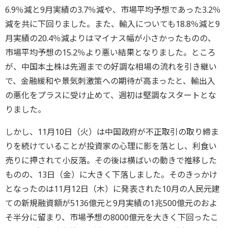
6.9％減と9月実績の3.7％減や、市場平均予想であった3.2％
減を共に下回りました。また、輸入についても18.8％減と9
月実績の20.4％減よりはマイナス幅が小さかったものの、
市場平均予想の15.2％より悪い結果となりました。ところ
が、中国本土株は先週までの好調な相場の流れを引き継い
で、金融緩和や景気刺激策への期待が高まったと、輸出入
の悪化をプラスに受け止めて、週初は堅調なスタートとな
りました。
しかし、11月10日（火）は中国政府が不正取引の取り締ま
りを続けていることが投資家の心理に影を落とし、利食い
売りに押されて小反落。その後は横ばいの動きで推移した
ものの、13日（金）に大きく下落しました。そのきっかけ
となったのは11月12日（木）に発表された10月の人民元建
ての新規融資額が5136億元と9月実績の1兆500億元のおよ
そ半分に留まり、市場予想の8000億元を大きく下回ったこ