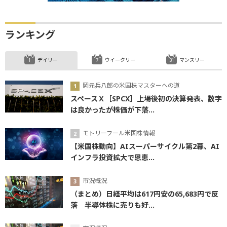
ランキング
デイリー
ウイークリー
マンスリー
岡元兵八郎の米国株マスターへの道
スペースＸ［SPCX］上場後初の決算発表、数字
は良かったが株価が下落...
モトリーフール米国株情報
【米国株動向】AIスーパーサイクル第2幕、AI
インフラ投資拡大で恩恵...
市況概況
（まとめ）日経平均は617円安の65,683円で反
落 半導体株に売りも好...