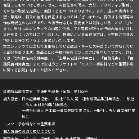
保証するものではございません。有価証券の購入、売却、デリバティブ取引、
その他の取引を推奨し、勧誘するものではありません。また、過去の実績や予
想・意見は、将来の結果を保証するものではございません。提供する情報等は
作成時現在のものであり、今後予告なしに変更または削除されることがござい
ます。当社は本コンテンツの内容に依拠してお客様が取った行動の結果に対し
責任を負うものではございません。投資にかかる最終決定は、お客様ご自身の
判断と責任でなさるようお願いいたします。
本コンテンツでは当社でお取扱している商品・サービス等について言及してい
る部分があります。商品ごとに手数料等およびリスクは異なりますので、詳し
くは「契約締結前交付書面」、「上場有価証券等書面」、「目論見書」、「目
論見書補完書面」または当社ウェブサイトの「
リスク・手数料などの重要事項
に関する説明
」をよくお読みください。
金融商品取引業者 関東財務局長（金商）第165号
日本証券業協会、一般社団法人 第二種金融商品取引業協会、一般社
団法人 金融先物取引業協会、
一般社団法人 日本暗号資産等取引業協会、一般社団法人 資産運用業
協会
リスク・手数料などの重要事項
個人情報のお取り扱いについて
マネックス証券株式会社
会社概要
お問合せ