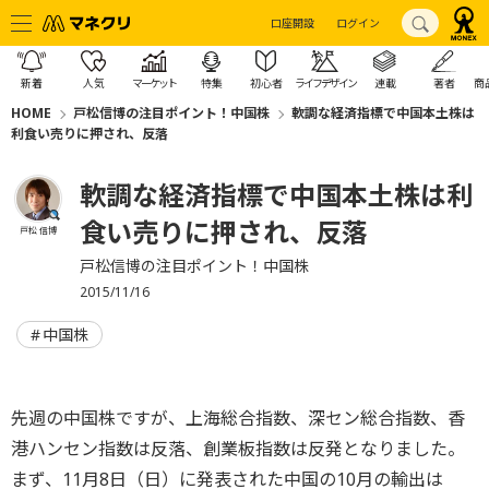
口座開設
ログイン
新着
人気
マーケット
特集
初心者
ライフデザイン
連載
著者
商
HOME
戸松信博の注目ポイント！中国株
軟調な経済指標で中国本土株は
利食い売りに押され、反落
軟調な経済指標で中国本土株は利
食い売りに押され、反落
戸松 信博
戸松信博の注目ポイント！中国株
2015/11/16
中国株
先週の中国株ですが、上海総合指数、深セン総合指数、香
港ハンセン指数は反落、創業板指数は反発となりました。
まず、11月8日（日）に発表された中国の10月の輸出は