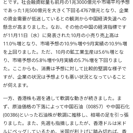
とです。社会融資総量も前月の1兆3000億元や市場平均予想
であった1兆500億元を大きく下回る4767億元となり、企業
の資金需要が低迷しているとの観測から中国経済失速への
懸念が高まりました。なお、その他の中国の経済指標です
が11月11日（水）に発表された10月の小売り売上高は
11.0％増となり、市場予想の10.9％増や9月実績の10.9％増
を上回りました。ただ、10月の鉱工業生産は5.6％増とな
り、市場予想の5.8％増や9月実績の5.7％増を下回りまし
た。ここからも、消費は予想に対して比較的堅調な様子で
すが、企業の状況は予想よりも悪い状況となっていること
が伺えます。
一方、香港株も週を通して軟調な動きが続きました。ま
ず、原油価格の下落によって中国石油（00857）や中国石化
(00386)といった石油株が軟調に推移し、相場の足を引っ張
りました。また、先週も指摘しましたが、香港ドルは米ド
ルにペッグしているため、米国が利上げに踏み切れば、香