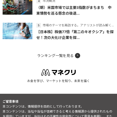
市況概況
（朝）米国市場では主要3指数がまちまち 中
東情勢を巡る懸念の後退...
市場のテーマを再訪する。アナリストが読み解くテーマの本質
【日本株】株価77倍「第二のキオクシア」を探
せ！次の大化け企業を探...
ランキング一覧を見る
お金を学び、マーケットを知り、未来を描く
ご留意事項
本コンテンツは、情報提供を目的として行っております。
本コンテンツは、当社や当社が信頼できると考える情報源から提供されたもの
を提供していますが、当社はその正確性や完全性について意見を表明し、また