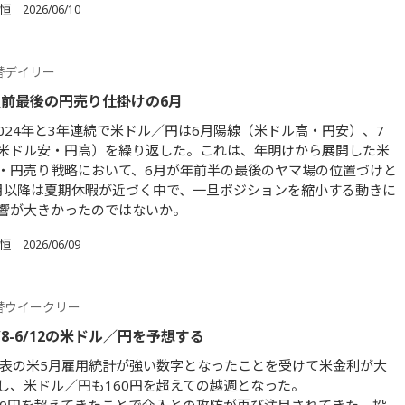
 恒
2026/06/10
替デイリー
前最後の円売り仕掛けの6月
～2024年と3年連続で米ドル／円は6月陽線（米ドル高・円安）、7
米ドル安・円高）を繰り返した。これは、年明けから展開した米
・円売り戦略において、6月が年前半の最後のヤマ場の位置づけと
月以降は夏期休暇が近づく中で、一旦ポジションを縮小する動きに
響が大きかったのではないか。
 恒
2026/06/09
替ウイークリー
/8-6/12の米ドル／円を予想する
発表の米5月雇用統計が強い数字となったことを受けて米金利が大
し、米ドル／円も160円を超えての越週となった。