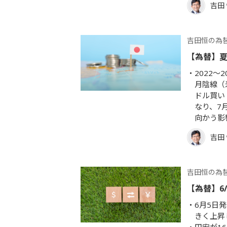
吉田
吉田恒の為
【為替】夏
2022
月陰線（
ドル買い
なり、7
向かう影
吉田
吉田恒の為
【為替】6
6月5日
きく上昇