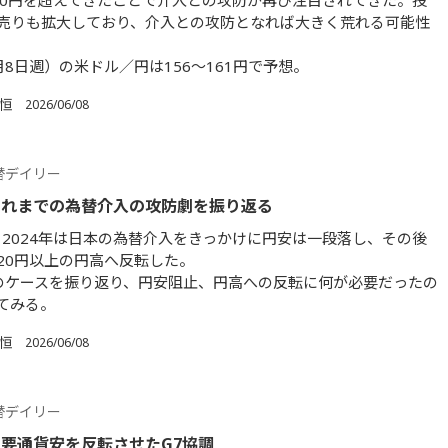
60円を超えてきたことで介入との攻防が再び注目されてきた。投
売りも拡大しており、介入との攻防となれば大きく荒れる可能性
月8日週）の米ドル／円は156～161円で予想。
 恒
2026/06/08
替デイリー
これまでの為替介入の攻防劇を振り返る
年、2024年は日本の為替介入をきっかけに円安は一段落し、その後
20円以上の円高へ反転した。
のケースを振り返り、円安阻止、円高への反転に何が必要だったの
てみる。
 恒
2026/06/08
替デイリー
要通貨安を反転させたG7協調