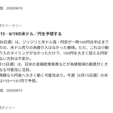
 恒
2026/06/16
替ウイークリー
/15―6/19の米ドル／円を予想する
月8日週）は、ジリジリと米ドル高・円安が一時160円台半ばまで
のの、米ドル売りの為替介入はなかった模様。ただ、これは小動
介入のタイミングがなかっただけで、160円を大きく超える円安
ない方針は不変か。
月15日週）は、日米の金融政策発表などが為替相場の動意付くき
なる可能性に注目。
再開なら円高へ大きく動く可能性あり。今週（6月15日週）の米
155～161円で予想。
 恒
2026/06/15
替デイリー