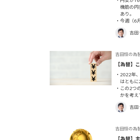
円安が1
機筋の円
あり。
今週（6
吉田
吉田恒の為
【為替】
2022
はともに
この2つ
かを考え
吉田
吉田恒の為
【為替】主