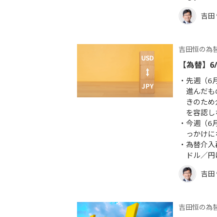
吉田
吉田恒の為
【為替】6
先週（6
進んだも
きのため
を容認し
今週（6
っかけに
為替介入
ドル／円は
吉田
吉田恒の為