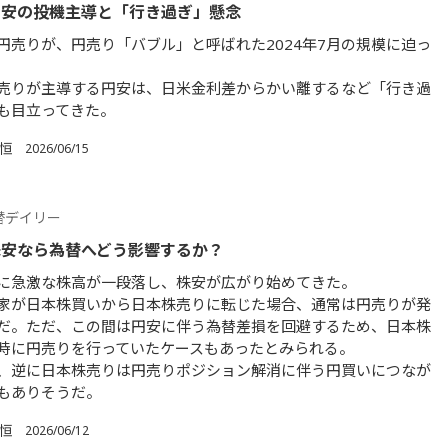
円安の投機主導と「行き過ぎ」懸念
円売りが、円売り「バブル」と呼ばれた2024年7月の規模に迫っ
売りが主導する円安は、日米金利差からかい離するなど「行き過
も目立ってきた。
 恒
2026/06/15
替デイリー
株安なら為替へどう影響するか？
に急激な株高が一段落し、株安が広がり始めてきた。
家が日本株買いから日本株売りに転じた場合、通常は円売りが発
だ。ただ、この間は円安に伴う為替差損を回避するため、日本株
時に円売りを行っていたケースもあったとみられる。
、逆に日本株売りは円売りポジション解消に伴う円買いにつなが
もありそうだ。
 恒
2026/06/12