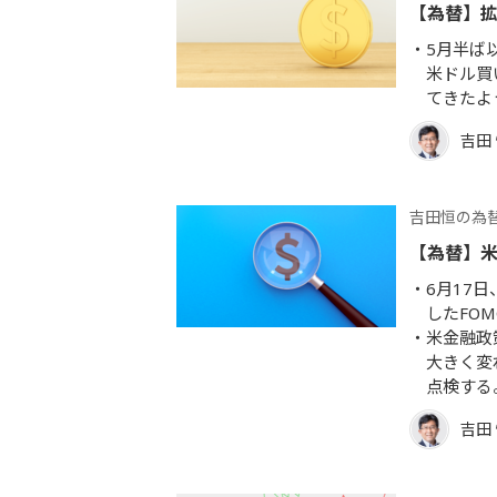
【為替】
5月半ば
米ドル買
てきたよ
吉田
吉田恒の為
【為替】
6月17
したFO
米金融政
大きく変
点検する
吉田