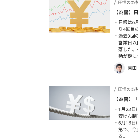
吉田恒の為
【為替】
日銀は6
り4回目
過去3回
営業日以
落した。
動が鍵に
吉田
吉田恒の為
【為替】「
1月23
安けん制
6月16
第で、今
る。