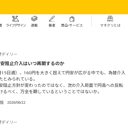
者
ライフデザイン
連載
著者
商
品・
サービス
マネクリとは
替デイリー
円安阻止介入はいつ再開するのか
月15日週）、160円を大きく超えて円安が広がる中でも、為替介入
たとみられている。
安阻止方針が変わったのではなく、次の介入局面で円高への反転
けるべく、万全を期しているということではないか。
 恒
2026/06/22
替デイリー