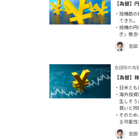
【為替】
投機筋の
てきた。
投機の円
ぎ」懸念
吉田
吉田恒の為
【為替】
日米とも
海外投資
生しそう
買いと同
そのため
る可能性
吉田