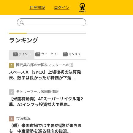
口座開設
ログイン
ランキング
デイリー
ウイークリー
マンスリー
岡元兵八郎の米国株マスターへの道
スペースＸ［SPCX］上場後初の決算発
表、数字は良かったが株価が下落...
モトリーフール米国株情報
【米国株動向】AIスーパーサイクル第2
幕、AIインフラ投資拡大で恩恵...
市況概況
（朝）米国市場では主要3指数がまちま
ち 中東情勢を巡る懸念の後退...