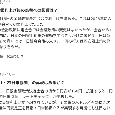
替デイリー
日銀利上げ後の為替への影響は？
月16日の金融政策決定会合で利上げを決めた。これは2026年に入
の会合で初の利上げだった。
の金融政策決定会合では金融政策の変更はなかったが、会合から3
内に、日本の円安阻止策の発動を主なきっかけに米ドル／円は急
その意味では、日銀会合後の米ドル／円の行方は円安阻止策の発
なりそうだ。
 恒
2026/06/17
替デイリー
1・23日米協調」の再現はあるか？
日に、日銀金融政策決定会合の後から円安が160円に接近すると、円
で日米協調「レートチェック」が実現した。
日は日銀利上げが予想されているが、その後の米ドル／円の動き次
度は円安是正を目指す日米協調介入が実現する可能性も注目され