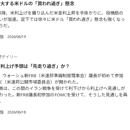
拡大する米ドルの「買われ過ぎ」懸念
以降、米利上げを織り込んだ米金利上昇を手掛かりに、投機筋の
いが加速。足下では徐々に米ドル「買われ過ぎ」懸念も強くなっ
うだ。
 恒
2026/06/19
替デイリー
米利上げ予想は「先走り過ぎ」か？
日、ウォーシュ新FRB（米連邦準備制度理事会）議長が初めて参加
MC（米連邦公開市場委員会）が開かれた。
策は、この間のイラン戦争を受けて利下げから利上げへ見通しが
わった。新FRB議長初参加のFOMCを受けて、そうした見通しを再
。
 恒
2026/06/18