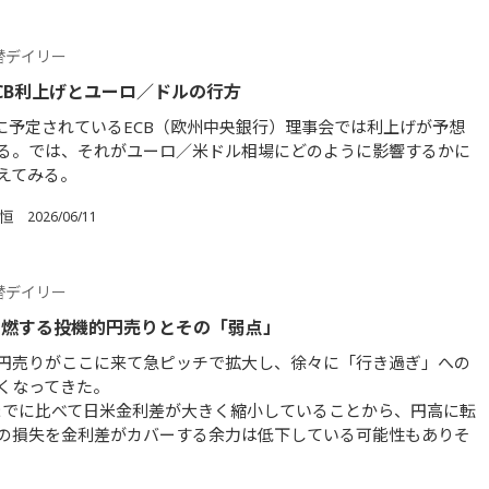
替デイリー
CB利上げとユーロ／ドルの行方
日に予定されているECB（欧州中央銀行）理事会では利上げが予想
る。では、それがユーロ／米ドル相場にどのように影響するかに
えてみる。
 恒
2026/06/11
替デイリー
再燃する投機的円売りとその「弱点」
円売りがここに来て急ピッチで拡大し、徐々に「行き過ぎ」への
くなってきた。
年までに比べて日米金利差が大きく縮小していることから、円高に転
の損失を金利差がカバーする余力は低下している可能性もありそ