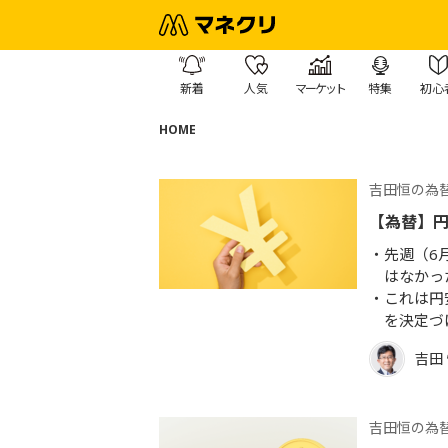
新着
人気
マーケット
特集
初心
HOME
吉田恒の為
【為替】
先週（6
はなかっ
これは円
を決定づ
吉田
吉田恒の為