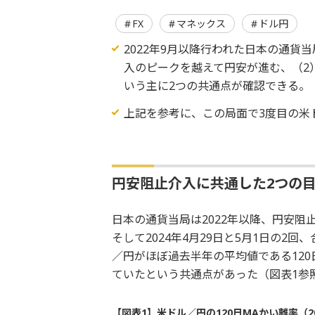
FX
マネックス
ドル円
2022年9月以降行われた日本の通貨
入のピークを越えて円安が進む、（2）
いう主に2つの共通点が確認できる。
上記を参考に、この局面で3度目の米
円安阻止介入に共通した2つの
日本の通貨当局は2022年以降、円安阻止の
そして2024年4月29日と5月1日の2
／円がほぼ過去半年の平均値である120
ていたという共通点があった（図表1参
【図表1】米ドル／円の120日MAかい離率（2