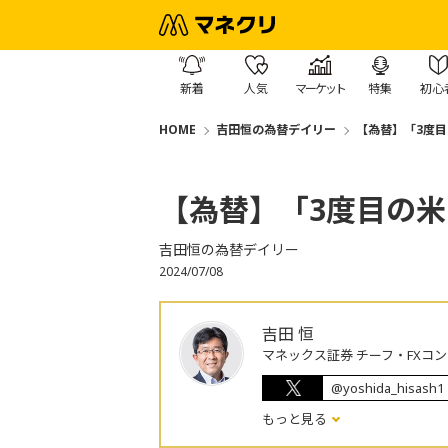
新着
人気
マーケット
特集
初心
HOME
吉田恒の為替デイリー
【為替】「3度
【為替】「3度目の
吉田恒の為替デイリー
2024/07/08
吉田 恒
マネックス証券 チーフ・FXコ
@yoshida_hisash1
もっと見る