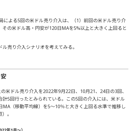
当局による5回の米ドル売り介入は、（1）前回の米ドル売り介
その米ドル高・円安が120日MAを5%以上と大きく上回ると
ドル売り介入シナリオを考えてみる。
目安
米ドル売り介入を2022年9月22日、10月21、24日の3回、
回、合計5回行ったとみられている。この5回の介入には、米ドル
日MA（移動平均線）を5～10％と大きく上回る水準で推移し
照）。
022年1月～）