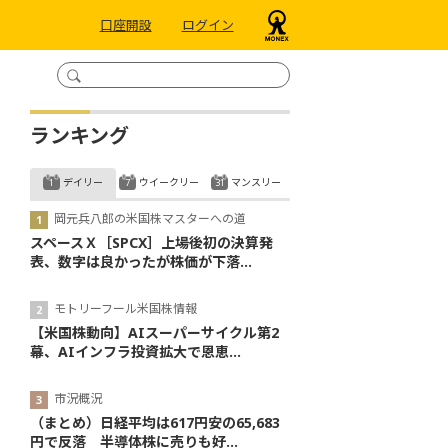
口座開設
ログイン
ランキング
デイリー
ウイークリー
マンスリー
岡元兵八郎の米国株マスターへの道
スペースＸ［SPCX］上場後初の決算発
表、数字は良かったが株価が下落...
モトリーフール米国株情報
【米国株動向】AIスーパーサイクル第2
幕、AIインフラ投資拡大で恩恵...
市況概況
（まとめ）日経平均は617円安の65,683
円で反落 半導体株に売りも好...