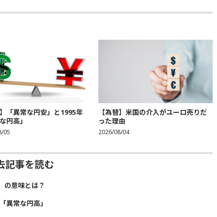
】「異常な円安」と1995年
【為替】米国の介入がユーロ売りだ
な円高」
った理由
8/05
2026/08/04
去記事を読む
」の意味とは？
年「異常な円高」