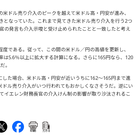
での米ドル売り介入のピークを越えて米ドル高・円安が進み、
動きとなっていた。これまで見てきた米ドル売り介入を行う2つ
官の発言も介入示唆と受け止められたことと一致したと考え
.4円程度である。従って、この間の米ドル／円の高値を更新し、
率は5.6％以上に拡大する計算になる。さらに165円なら、120
算だ。
した場合、米ドル高・円安が近いうちに162～165円まで進
米ドル売り介入がいつ行われてもおかしくなさそうだ。逆にい
てイエレン財務長官の介入けん制の影響が取り沙汰されるこ
印刷
ｱﾝｹｰﾄ