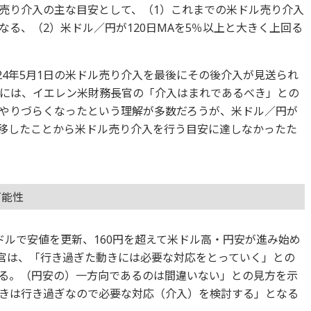
売り介入の主な目安として、（1）これまでの米ドル売り介入
る、（2）米ドル／円が120日MAを5％以上と大きく上回る
24年5月1日の米ドル売り介入を最後にその後介入が見送られ
には、イエレン米財務長官の「介入はまれであるべき」との
やりづらくなったという理解が多数だろうが、米ドル／円が
で推移したことから米ドル売り介入を行う目安に達しなかったた
可能性
ドルで安値を更新、160円を超えて米ドル高・円安が進み始め
務官は、「行き過ぎた動きには必要な対応をとっていく」との
る。（円安の）一方向であるのは間違いない」との見方を示
きは行き過ぎなので必要な対応（介入）を検討する」となる