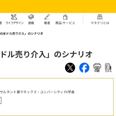
者
ライフデザイン
連載
著者
商
品・
サービス
マネクリとは
目の米ドル売り介入」のシナリオ
米ドル売り介入」のシナリオ
印刷
ｱﾝｹｰﾄ
ンサルタント兼マネックス・ユニバーシティ FX学長