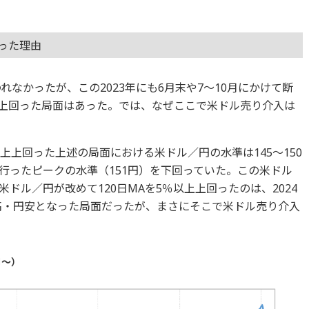
かった理由
れなかったが、この2023年にも6月末や7～10月にかけて断
以上上回った局面はあった。では、なぜここで米ドル売り介入は
％以上上回った上述の局面における米ドル／円の水準は145～150
行ったピークの水準（151円）を下回っていた。この米ドル
ドル／円が改めて120日MAを5％以上上回ったのは、2024
ル高・円安となった局面だったが、まさにそこで米ドル売り介入
月～）