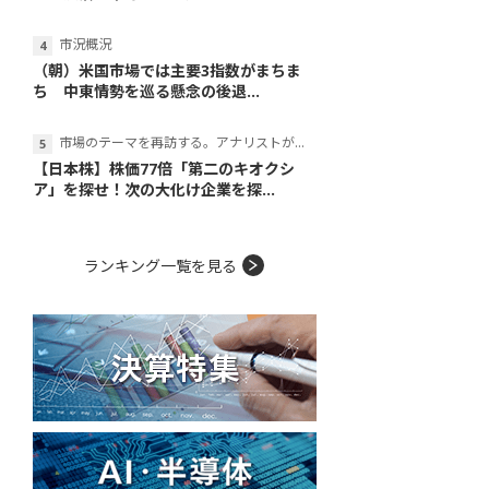
市況概況
（朝）米国市場では主要3指数がまちま
ち 中東情勢を巡る懸念の後退...
市場のテーマを再訪する。アナリストが読み解くテーマの本質
【日本株】株価77倍「第二のキオクシ
ア」を探せ！次の大化け企業を探...
ランキング一覧を見る