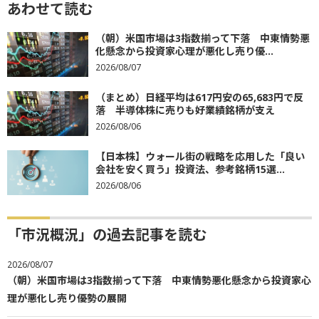
あわせて読む
（朝）米国市場は3指数揃って下落 中東情勢悪
化懸念から投資家心理が悪化し売り優...
2026/08/07
（まとめ）日経平均は617円安の65,683円で反
落 半導体株に売りも好業績銘柄が支え
2026/08/06
【日本株】ウォール街の戦略を応用した「良い
会社を安く買う」投資法、参考銘柄15選...
2026/08/06
「市況概況」の過去記事を読む
2026/08/07
（朝）米国市場は3指数揃って下落 中東情勢悪化懸念から投資家心
理が悪化し売り優勢の展開