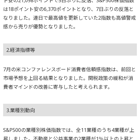
ト安の21,098ポイントで5日ぶりに反落、S&P500株価指数
は18ポイント安の6,370ポイントとなり、7日ぶりの反落と
なりました。連日で最高値を更新していた2指数も高値警戒
感から売りが優勢となりました。
2.経済指標等
7月の米コンファレンスボード消費者信頼感指数は、前回と
市場予想を上回る結果となりました。関税政策の緩和が消
費者マインドの改善に寄与したと考えられます。
3.業種別動向
S&P500の業種別株価指数では、全11業種のうち4業種が上
昇しました。不動産と公益事業の2業種が1％以上の上昇と