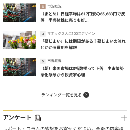
市況概況
（まとめ）日経平均は617円安の65,683円で反
落 半導体株に売りも好...
マネックス人生100年デザイン
「墓じまい」には期限がある？墓じまいの流れ
とかかる費用を解説
市況概況
（朝）米国市場は3指数揃って下落 中東情勢
悪化懸念から投資家心理...
ランキング一覧を見る
アンケート
レポート・コラムの感想をお寄せください。今後の内容検