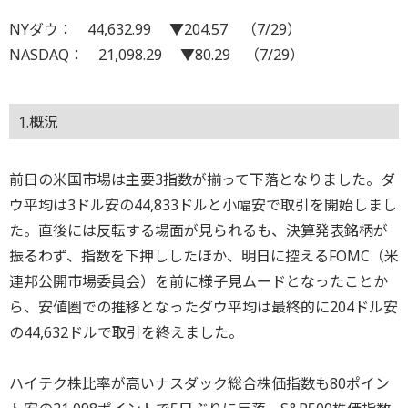
NYダウ： 44,632.99 ▼204.57 （7/29）
NASDAQ： 21,098.29 ▼80.29 （7/29）
1.概況
前日の米国市場は主要3指数が揃って下落となりました。ダ
ウ平均は3ドル安の44,833ドルと小幅安で取引を開始しまし
た。直後には反転する場面が見られるも、決算発表銘柄が
振るわず、指数を下押ししたほか、明日に控えるFOMC（米
連邦公開市場委員会）を前に様子見ムードとなったことか
ら、安値圏での推移となったダウ平均は最終的に204ドル安
の44,632ドルで取引を終えました。
ハイテク株比率が高いナスダック総合株価指数も80ポイン