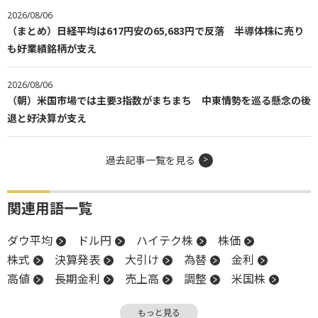
2026/08/06
（まとめ）日経平均は617円安の65,683円で反落 半導体株に売り
も好業績銘柄が支え
2026/08/06
（朝）米国市場では主要3指数がまちまち 中東情勢を巡る懸念の後
退と好決算が支え
過去記事一覧を見る
関連用語一覧
ダウ平均
ドル円
ハイテク株
株価
株式
決算発表
大引け
為替
金利
高値
長期金利
売上高
調整
米国株
嫌気
S&P500
FOMC
金融政策
もっと見る
業種別株価指数