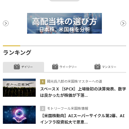
コンファレンスボード消費者信頼感指数
消費者信頼感指数
NASDAQ
反落
引け
米連邦公開市場委員会
株価指数
下方修正
関税
金融政策決定会合
業績見通し
決算
材料
日銀
フィンテック
安値
ランキング
デイリー
ウイークリー
マンスリー
岡元兵八郎の米国株マスターへの道
スペースＸ［SPCX］上場後初の決算発表、数字
は良かったが株価が下落...
モトリーフール米国株情報
【米国株動向】AIスーパーサイクル第2幕、AI
インフラ投資拡大で恩恵...