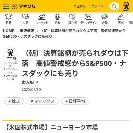
口座開設
ログイン
新着
人気
マーケット
特集
初心者
ライフデザイン
連載
著者
商
HOME
市況概況
（朝）決算銘柄が売られダウは下落 高値警戒感から
S&P500・ナスダックにも売り
（朝）決算銘柄が売られダウは下
落 高値警戒感からS&P500・ナ
マネックス証
券
フィナンシャ
スダックにも売り
ル・
インテリジェ
ンス部
市況概況
2025/07/30
株式
マネックス
日経平均
【米国株式市場】ニューヨーク市場