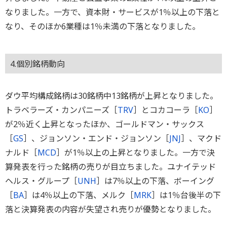
なりました。一方で、資本財・サービスが1％以上の下落と
なり、そのほか6業種は1％未満の下落となりました。
4.個別銘柄動向
ダウ平均構成銘柄は30銘柄中13銘柄が上昇となりました。
トラベラーズ・カンパニーズ［
TRV
］とコカコーラ［
KO
］
が2％近く上昇となったほか、ゴールドマン・サックス
［
GS
］、ジョンソン・エンド・ジョンソン［
JNJ
］、マクド
ナルド［
MCD
］が1％以上の上昇となりました。一方で決
算発表を行った銘柄の売りが目立ちました。ユナイテッド
ヘルス・グループ［
UNH
］は7％以上の下落、ボーイング
［
BA
］は4％以上の下落、メルク［
MRK
］は1％台後半の下
落と決算発表の内容が失望され売りが優勢となりました。