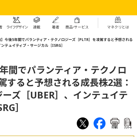
者
ライフデザイン
連載
著者
商
品・
サービス
マネクリとは
】今後5年間でパランティア・テクノロジーズ［PLTR］を凌駕すると予想される
インテュイティブ・サージカル［ISRG］
5年間でパランティア・テクノロ
凌駕すると予想される成長株2選：
ーズ［UBER］、インテュイテ
SRG］
印刷
ｱﾝｹｰﾄ