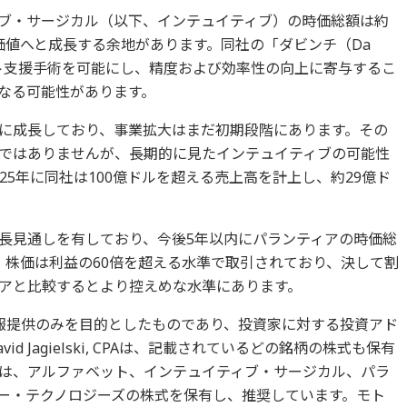
ブ・サージカル（以下、インテュイティブ）の時価総額は約
業価値へと成長する余地があります。同社の「ダビンチ（Da
ット支援手術を可能にし、精度および効率性の向上に寄与するこ
なる可能性があります。
に成長しており、事業拡大はまだ初期段階にあります。その
ではありませんが、長期的に見たインテュイティブの可能性
25年に同社は100億ドルを超える売上高を計上し、約29億ド
長見通しを有しており、今後5年以内にパランティアの時価総
。株価は利益の60倍を超える水準で取引されており、決して割
アと比較するとより控えめな水準にあります。
報提供のみを目的としたものであり、投資家に対する投資アド
 Jagielski, CPAは、記載されているどの銘柄の株式も保有
は、アルファベット、インテュイティブ・サージカル、パラ
ー・テクノロジーズの株式を保有し、推奨しています。モト