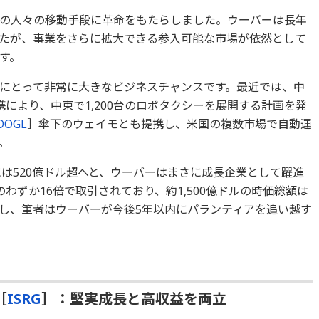
の人々の移動手段に革命をもたらしました。ウーバーは長年
たが、事業をさらに拡大できる参入可能な市場が依然として
す。
にとって非常に大きなビジネスチャンスです。最近では、中
携により、中東で1,200台のロボタクシーを展開する計画を発
OOGL
］傘下のウェイモとも提携し、米国の複数市場で自動運
。
5年には520億ドル超へと、ウーバーはまさに成長企業として躍進
わずか16倍で取引されており、約1,500億ドルの時価総額は
し、筆者はウーバーが今後5年以内にパランティアを追い越す
［
ISRG
］：堅実成長と高収益を両立