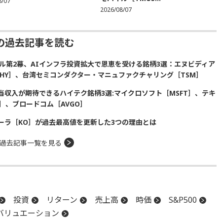
8/07
2026/08/07
の過去記事を読む
ル第2幕、AIインフラ投資拡大で恩恵を受ける銘柄3選：エヌビディア
SKHY］、台湾セミコンダクター・マニュファクチャリング［TSM］
収入が期待できるハイテク銘柄3選:マイクロソフト［MSFT］、テキ
］、ブロードコム［AVGO］
ーラ［KO］が過去最高値を更新した3つの理由とは
過去記事一覧を見る
投資
リターン
売上高
時価
S&P500
バリュエーション