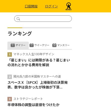
口座開設
ログイン
ランキング
デイリー
ウイークリー
マンスリー
マネックス人生100年デザイン
「墓じまい」には期限がある？墓じまい
の流れとかかる費用を解説
岡元兵八郎の米国株マスターへの道
スペースＸ［SPCX］上場後初の決算発
表、数字は良かったが株価が下落...
ストラテジーレポート
半導体株の調整は底値をつけたか