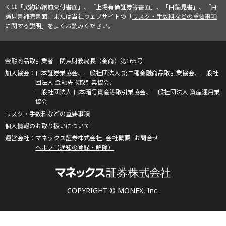
くは「契約締結前交付書面」、「上場有価証券等書面」、「目論見書」、「目
論見書補完書面」または当社ウェブサイトの「
リスク・手数料などの重要事項
に関する説明
」をよくお読みください。
金融商品取引業者 関東財務局長（金商）第165号
日本証券業協会、一般社団法人 第二種金融商品取引業協会、一般社
団法人 金融先物取引業協会、
一般社団法人 日本暗号資産等取引業協会、一般社団法人 資産運用業
協会
リスク・手数料などの重要事項
個人情報のお取り扱いについて
マネックス証券株式会社
会社概要
お問合せ
ヘルプ（通知の登録・解除）
COPYRIGHT © MONEX, Inc.