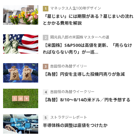
マネックス人生100年デザイン
「墓じまい」には期限がある？墓じまいの流れ
とかかる費用を解説
岡元兵八郎の米国株マスターへの道
【米国株】S&P500は高値を更新、「売らなけ
ればならない売り」が一巡...
吉田恒の為替デイリー
【為替】円安を主導した投機円売りが急減
吉田恒の為替ウイークリー
【為替】8/10～8/14の米ドル／円を予想する
ストラテジーレポート
半導体株の調整は底値をつけたか