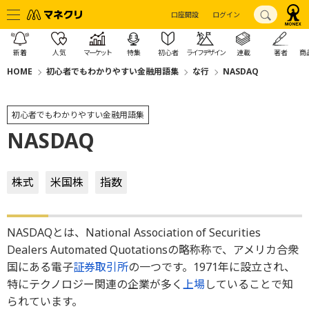
口座開設
ログイン
新着
人気
マーケット
特集
初心者
ライフデザイン
連載
著者
商
HOME
初心者でもわかりやすい金融用語集
な行
NASDAQ
初心者でもわかりやすい金融用語集
NASDAQ
株式
米国株
指数
NASDAQとは、National Association of Securities
Dealers Automated Quotationsの略称称で、アメリカ合衆
国にある電子
証券取引所
の一つです。1971年に設立され、
特にテクノロジー関連の企業が多く
上場
していることで知
られています。