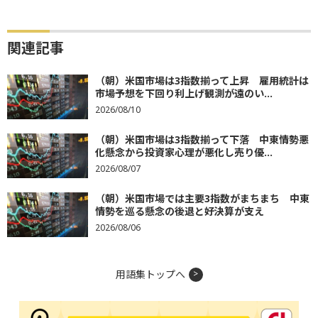
関連記事
（朝）米国市場は3指数揃って上昇 雇用統計は
市場予想を下回り利上げ観測が遠のい...
2026/08/10
（朝）米国市場は3指数揃って下落 中東情勢悪
化懸念から投資家心理が悪化し売り優...
2026/08/07
（朝）米国市場では主要3指数がまちまち 中東
情勢を巡る懸念の後退と好決算が支え
2026/08/06
用語集トップへ