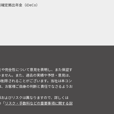
確定拠出年金（iDeCo）
性や完全性について意見を表明し、また保証す
りません。また、過去の実績や予想・意見は、
は削除されることがございます。当社は本コン
は、お客様ご自身の判断と責任でなさるようお
等およびリスクは異なりますので、詳しくは
の「
リスク・手数料などの重要事項に関する説