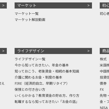
マーケット
初
マーケット一覧
初心
マーケット解説動画
ライフデザイン
商
ライフデザイン一覧
株式
今から知っておきたい、年金の基本
米国
知っておこう、老後資金・相続の基本知識
中国
介護に関わるお金・制度の基本
投資
考え
FIRE（経済的自立、早期リタイア）
債券
保険との付き合い方
FX
いくらかかる？教育資金の貯め方、作り方
先物
転職するなら知っておきたい「お金の話」
金・
NISA