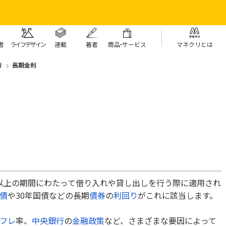
者
ライフデザイン
連載
著者
商
品・
サービス
マネクリとは
行
長期金利
以上の期間にわたって借り入れや貸し出しを行う際に適用され
債
や30年国債などの長期
債券
の
利回り
がこれに該当します。
フレ
率、
中央銀行
の
金融政策
など、さまざまな要因によって