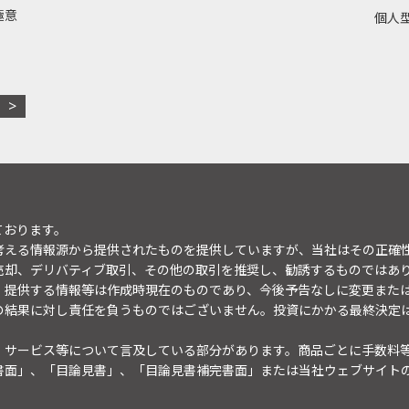
極意
個人型
ております。
考える情報源から提供されたものを提供していますが、当社はその正確
売却、デリバティブ取引、その他の取引を推奨し、勧誘するものではあ
。提供する情報等は作成時現在のものであり、今後予告なしに変更また
の結果に対し責任を負うものではございません。投資にかかる最終決定
・サービス等について言及している部分があります。商品ごとに手数料
書面」、「目論見書」、「目論見書補完書面」または当社ウェブサイト