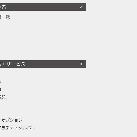
心者
者一覧
品・サービス
株
株
信託
・オプション
プラチナ・シルバー