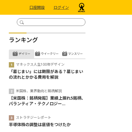
口座開設
ログイン
ランキング
デイリー
ウイークリー
マンスリー
マネックス人生100年デザイン
「墓じまい」には期限がある？墓じまい
の流れとかかる費用を解説
米国株、業界動向と銘柄解説
【米国株：銘柄発掘】業績上振れ5銘柄、
パランティア・テクノロジー...
ストラテジーレポート
半導体株の調整は底値をつけたか