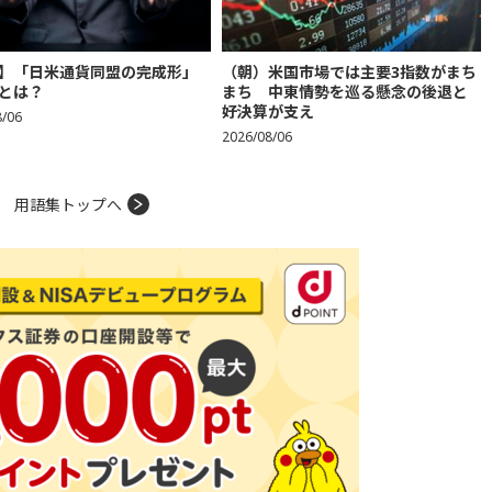
】「日米通貨同盟の完成形」
（朝）米国市場では主要3指数がまち
とは？
まち 中東情勢を巡る懸念の後退と
好決算が支え
8/06
2026/08/06
用語集トップへ