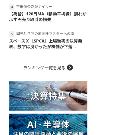
吉田恒の為替デイリー
【為替】120日MA（移動平均線）割れが
示す円売り取引の損失
岡元兵八郎の米国株マスターへの道
スペースＸ［SPCX］上場後初の決算発
表、数字は良かったが株価が下落...
ランキング一覧を見る