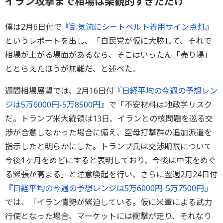
イラン攻撃まで相場は楽観的すぎただけ
僕は2月6日付で
『乱気流にシートベルト着用サイン点灯』
というレポートを出し、「自民党が仮に大勝して、それで
相場が上がる場面があるなら、そこはいったん「売り場」
ととらえたほうが無難だ、と述べた。
週間相場展望では、2月16日付
『日経平均の今週の予想レン
ジは5万6000円-5万8500円』
で「不安材料は地政学リスク
だ。トランプ米大統領は13日、イランとの核問題を巡る交
渉が合意しなかった場合に備え、空母打撃群の追加派遣を
指示したと明らかにした。トランプ氏は交渉期限について
今後1ヶ月をめどにすると表明しており、今後は中東をめぐ
る緊張が高まる」と注意喚起を行い、さらに翌週2月24日付
『日経平均の今週の予想レンジは5万6000円-5万7500円』
では、「イラン情勢が緊迫している。仮に米軍による武力
行使となった場合、マーケットには衝撃が走り、それなり