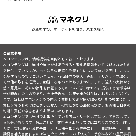
お金を学び、マーケットを知り、未来を描く
ご留意事項
本コンテンツは、情報提供を目的として行っております。
本コンテンツは、当社や当社が信頼できると考える情報源から提供されたもの
を提供していますが、当社はその正確性や完全性について意見を表明し、また
保証するものではございません。有価証券の購入、売却、デリバティブ取引、
その他の取引を推奨し、勧誘するものではありません。また、過去の実績や予
想・意見は、将来の結果を保証するものではございません。提供する情報等は
作成時現在のものであり、今後予告なしに変更または削除されることがござい
ます。当社は本コンテンツの内容に依拠してお客様が取った行動の結果に対し
責任を負うものではございません。投資にかかる最終決定は、お客様ご自身の
判断と責任でなさるようお願いいたします。
本コンテンツでは当社でお取扱している商品・サービス等について言及してい
る部分があります。商品ごとに手数料等およびリスクは異なりますので、詳し
くは「契約締結前交付書面」、「上場有価証券等書面」、「目論見書」、「目
論見書補完書面」または当社ウェブサイトの「
リスク・手数料などの重要事項