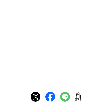
ｱﾝｹｰﾄ