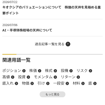
2026/07/22
キオクシアのバリュエーションについて 株価の天井を見極める重
要ポイント
2026/07/06
AI・半導体株相場の天井について
過去記事一覧を見る
関連用語一覧
ポジション
株価
株式
投機
リスク
高値
投資
モメンタム
リターン
底入れ
物価
引け
一段安
材料
底
地政学リスク
バリュエーション
陽線
もっと見る
リスクオフ