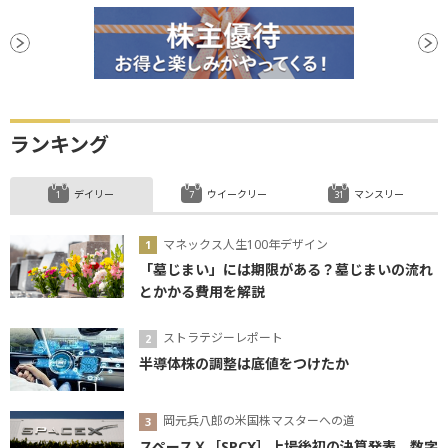
ランキング
デイリー
ウイークリー
マンスリー
マネックス人生100年デザイン
「墓じまい」には期限がある？墓じまいの流れ
とかかる費用を解説
ストラテジーレポート
半導体株の調整は底値をつけたか
岡元兵八郎の米国株マスターへの道
スペースＸ［SPCX］上場後初の決算発表、数字