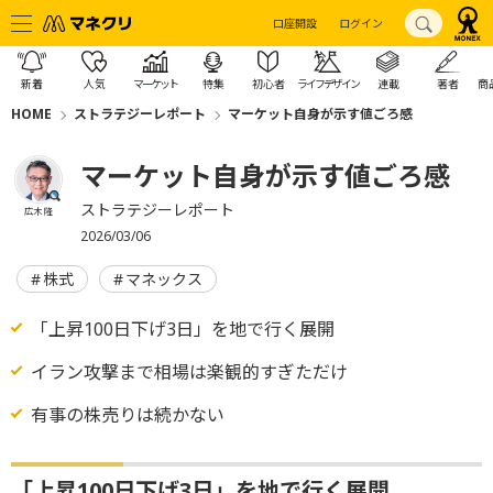
口座開設
ログイン
新着
人気
マーケット
特集
初心者
ライフデザイン
連載
著者
商
HOME
ストラテジーレポート
マーケット自身が示す値ごろ感
マーケット自身が示す値ごろ感
ストラテジーレポート
広木 隆
2026/03/06
株式
マネックス
「上昇100日下げ3日」を地で行く展開
イラン攻撃まで相場は楽観的すぎただけ
有事の株売りは続かない
「上昇100日下げ3日」を地で行く展開