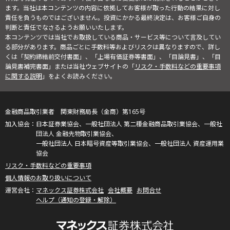
ます。当社は本コンテンツの内容に依拠してお客様が取った行動の結果に対し
責任を負うものではございません。投資にかかる最終決定は、お客様ご自身の
判断と責任でなさるようお願いいたします。
本コンテンツでは当社でお取扱している商品・サービス等について言及してい
る部分があります。商品ごとに手数料等およびリスクは異なりますので、詳し
くは「契約締結前交付書面」、「上場有価証券等書面」、「目論見書」、「目
論見書補完書面」または当社ウェブサイトの「
リスク・手数料などの重要事項
に関する説明
」をよくお読みください。
金融商品取引業者 関東財務局長（金商）第165号
日本証券業協会、一般社団法人 第二種金融商品取引業協会、一般社
団法人 金融先物取引業協会、
一般社団法人 日本暗号資産等取引業協会、一般社団法人 資産運用業
協会
リスク・手数料などの重要事項
個人情報のお取り扱いについて
マネックス証券株式会社
会社概要
お問合せ
ヘルプ（通知の登録・解除）