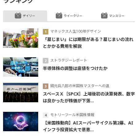
ランキング
デイリー
ウイークリー
マンスリー
マネックス人生100年デザイン
「墓じまい」には期限がある？墓じまいの流れ
とかかる費用を解説
ストラテジーレポート
半導体株の調整は底値をつけたか
岡元兵八郎の米国株マスターへの道
スペースＸ［SPCX］上場後初の決算発表、数字
は良かったが株価が下落...
モトリーフール米国株情報
【米国株動向】AIスーパーサイクル第2幕、AI
インフラ投資拡大で恩恵...