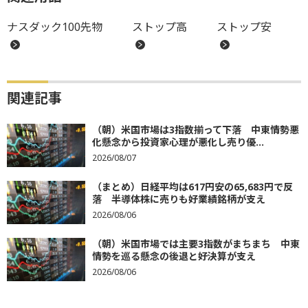
ナスダック100先物
ストップ高
ストップ安
関連記事
（朝）米国市場は3指数揃って下落 中東情勢悪
化懸念から投資家心理が悪化し売り優...
2026/08/07
（まとめ）日経平均は617円安の65,683円で反
落 半導体株に売りも好業績銘柄が支え
2026/08/06
（朝）米国市場では主要3指数がまちまち 中東
情勢を巡る懸念の後退と好決算が支え
2026/08/06