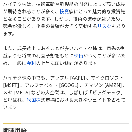
ハイテク株は、技術革新や新製品の開発によって高い成長
が期待されることが多く、
投資
家にとって魅力的な投資先
となることがあります。しかし、技術の進歩が速いため、
競争が激しく、企業の業績が大きく変動する
リスク
もあり
ます。
また、成長途上にあることが多いハイテク株は、目先の利
益よりも将来の利益予想をもとに
株価
がつくことが多いた
め、一般に
金利
の上昇に弱い傾向があります。
ハイテク株の中でも、アップル [AAPL] 、マイクロソフト
[MSFT] 、アルファベット [GOOGL] 、アマゾン [AMZN] 、
メタ [META] などの大企業は、しばしば「ビッグテック」
と呼ばれ、
米国株
式市場における大きなウェイトを占めて
います。
関連用語