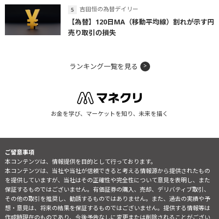
吉田恒の為替デイリー
【為替】120日MA（移動平均線）割れが示す円
売り取引の損失
ランキング一覧を見る
お金を学び、マーケットを知り、未来を描く
ご留意事項
本コンテンツは、情報提供を目的として行っております。
本コンテンツは、当社や当社が信頼できると考える情報源から提供されたもの
を提供していますが、当社はその正確性や完全性について意見を表明し、また
保証するものではございません。有価証券の購入、売却、デリバティブ取引、
その他の取引を推奨し、勧誘するものではありません。また、過去の実績や予
想・意見は、将来の結果を保証するものではございません。提供する情報等は
作成時現在のものであり、今後予告なしに変更または削除されることがござい