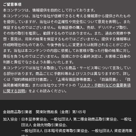
ご留意事項
本コンテンツは、情報提供を目的として行っております。
本コンテンツは、当社や当社が信頼できると考える情報源から提供されたもの
を提供していますが、当社はその正確性や完全性について意見を表明し、また
保証するものではございません。有価証券の購入、売却、デリバティブ取引、
その他の取引を推奨し、勧誘するものではありません。また、過去の実績や予
想・意見は、将来の結果を保証するものではございません。提供する情報等は
作成時現在のものであり、今後予告なしに変更または削除されることがござい
ます。当社は本コンテンツの内容に依拠してお客様が取った行動の結果に対し
責任を負うものではございません。投資にかかる最終決定は、お客様ご自身の
判断と責任でなさるようお願いいたします。
本コンテンツでは当社でお取扱している商品・サービス等について言及してい
る部分があります。商品ごとに手数料等およびリスクは異なりますので、詳し
くは「契約締結前交付書面」、「上場有価証券等書面」、「目論見書」、「目
論見書補完書面」または当社ウェブサイトの「
リスク・手数料などの重要事項
に関する説明
」をよくお読みください。
金融商品取引業者 関東財務局長（金商）第165号
日本証券業協会、一般社団法人 第二種金融商品取引業協会、一般社
団法人 金融先物取引業協会、
一般社団法人 日本暗号資産等取引業協会、一般社団法人 資産運用業