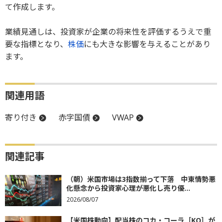
て作成します。
業績見通しは、投資家が企業の将来性を評価するうえで重
要な指標となり、
株価
にも大きな影響を与えることがあり
ます。
関連用語
寄り付き
赤字国債
VWAP
関連記事
（朝）米国市場は3指数揃って下落 中東情勢悪
化懸念から投資家心理が悪化し売り優...
2026/08/07
【米国株動向】配当株のコカ・コーラ［KO］が