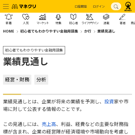
口座開設
ログイン
新着
人気
マーケット
特集
初心者
ライフデザイン
連載
著者
商
HOME
初心者でもわかりやすい金融用語集
か行
業績見通し
初心者でもわかりやすい金融用語集
業績見通し
経営・財務
分析
業績見通しとは、企業が将来の業績を予測し、
投資
家や市
場に対して公表する情報のことです。
この見通しには、
売上高
、利益、経費などの主要な財務指
標が含まれ、企業の経営陣が経済環境や市場動向を考慮し