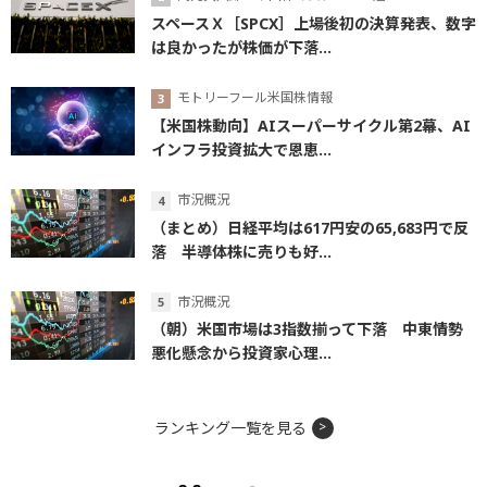
スペースＸ［SPCX］上場後初の決算発表、数字
は良かったが株価が下落...
モトリーフール米国株情報
【米国株動向】AIスーパーサイクル第2幕、AI
インフラ投資拡大で恩恵...
市況概況
（まとめ）日経平均は617円安の65,683円で反
落 半導体株に売りも好...
市況概況
（朝）米国市場は3指数揃って下落 中東情勢
悪化懸念から投資家心理...
ランキング一覧を見る