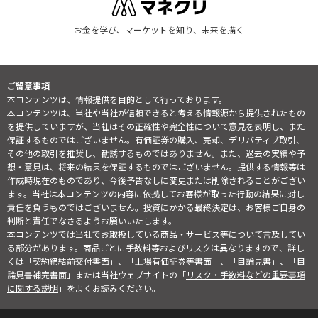
お金を学び、マーケットを知り、未来を描く
ご留意事項
本コンテンツは、情報提供を目的として行っております。
本コンテンツは、当社や当社が信頼できると考える情報源から提供されたもの
を提供していますが、当社はその正確性や完全性について意見を表明し、また
保証するものではございません。有価証券の購入、売却、デリバティブ取引、
その他の取引を推奨し、勧誘するものではありません。また、過去の実績や予
想・意見は、将来の結果を保証するものではございません。提供する情報等は
作成時現在のものであり、今後予告なしに変更または削除されることがござい
ます。当社は本コンテンツの内容に依拠してお客様が取った行動の結果に対し
責任を負うものではございません。投資にかかる最終決定は、お客様ご自身の
判断と責任でなさるようお願いいたします。
本コンテンツでは当社でお取扱している商品・サービス等について言及してい
る部分があります。商品ごとに手数料等およびリスクは異なりますので、詳し
くは「契約締結前交付書面」、「上場有価証券等書面」、「目論見書」、「目
論見書補完書面」または当社ウェブサイトの「
リスク・手数料などの重要事項
に関する説明
」をよくお読みください。