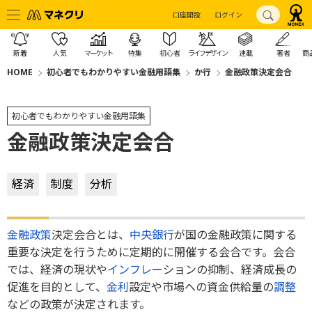
口座開設
ログイン
新着
人気
マーケット
特集
初心者
ライフデザイン
連載
著者
商
HOME
初心者でもわかりやすい金融用語集
か行
金融政策決定会合
初心者でもわかりやすい金融用語集
金融政策決定会合
経済
制度
分析
金融政策
決定会合とは、
中央銀行
が国の金融政策に関する
重要な決定を行うために定期的に開催する会合です。会合
では、経済の現状や
インフレ
ーションの抑制、経済成長の
促進を目的として、
金利
設定や市場への資金供給量の
調整
などの政策が決定されます。