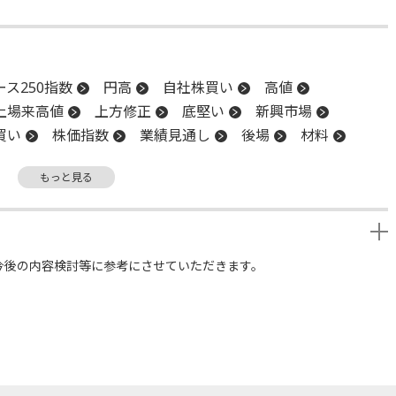
ス250指数
円高
自社株買い
高値
上場来高値
上方修正
底堅い
新興市場
買い
株価指数
業績見通し
後場
材料
値
利下げ
もっと見る
今後の内容検討等に参考にさせていただきます。