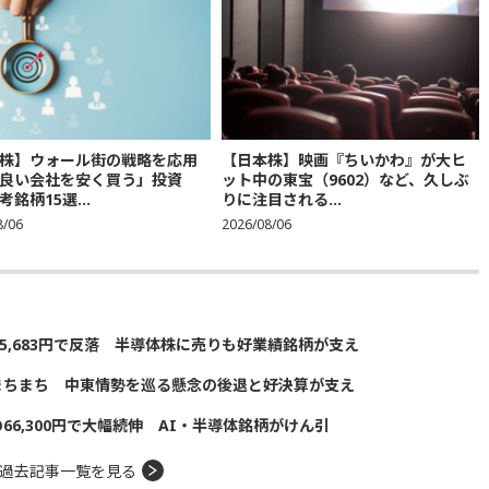
株】ウォール街の戦略を応用
【日本株】映画『ちいかわ』が大ヒ
良い会社を安く買う」投資
ット中の東宝（9602）など、久しぶ
銘柄15選...
りに注目される...
8/06
2026/08/06
5,683円で反落 半導体株に売りも好業績銘柄が支え
まちまち 中東情勢を巡る懸念の後退と好決算が支え
の66,300円で大幅続伸 AI・半導体銘柄がけん引
過去記事一覧を見る