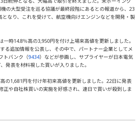
をつけ3日続伸となる、大幅高で取引を終えました。米ボーイング
機の大型受注を巡る協議が最終段階にあるとの報道から、23
高となり、これを受けて、航空機向けエンジンなどを開発・製
は一時14.8％高の3,950円を付け上場来高値を更新しました。
関する追加情報を公表し、その中で、パートナー企業としてメ
フトバンク（
9434
）などが参画し、サプライヤーが日本電気
ど、発表を材料視した買いが入りました。
％高の1,681円を付け年初来高値を更新しました。22日に発表
上方修正や自社株買いの実施を好感され、連日で買いが殺到しま