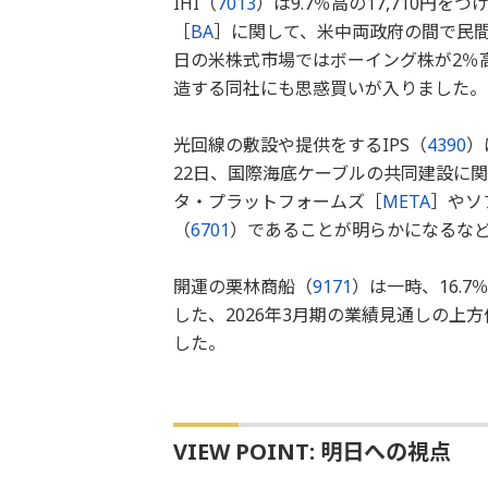
IHI（
7013
）は9.7％高の17,710円
［
BA
］に関して、米中両政府の間で民間
日の米株式市場ではボーイング株が2％
造する同社にも思惑買いが入りました。
光回線の敷設や提供をするIPS（
4390
）
22日、国際海底ケーブルの共同建設に
タ・プラットフォームズ［
META
］やソ
（
6701
）であることが明らかになるな
開運の栗林商船（
9171
）は一時、16.7
した、2026年3月期の業績見通しの
した。
VIEW POINT: 明日への視点