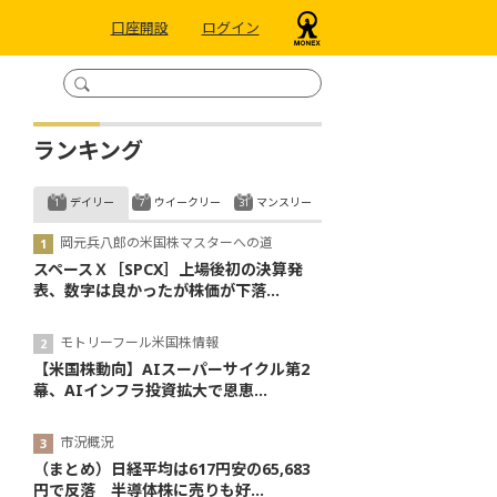
口座開設
ログイン
ランキング
デイリー
ウイークリー
マンスリー
岡元兵八郎の米国株マスターへの道
スペースＸ［SPCX］上場後初の決算発
表、数字は良かったが株価が下落...
モトリーフール米国株情報
【米国株動向】AIスーパーサイクル第2
幕、AIインフラ投資拡大で恩恵...
市況概況
（まとめ）日経平均は617円安の65,683
円で反落 半導体株に売りも好...