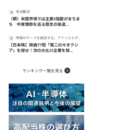
市況概況
（朝）米国市場では主要3指数がまちま
ち 中東情勢を巡る懸念の後退...
市場のテーマを再訪する。アナリストが読み解くテーマの本質
【日本株】株価77倍「第二のキオクシ
ア」を探せ！次の大化け企業を探...
ランキング一覧を見る