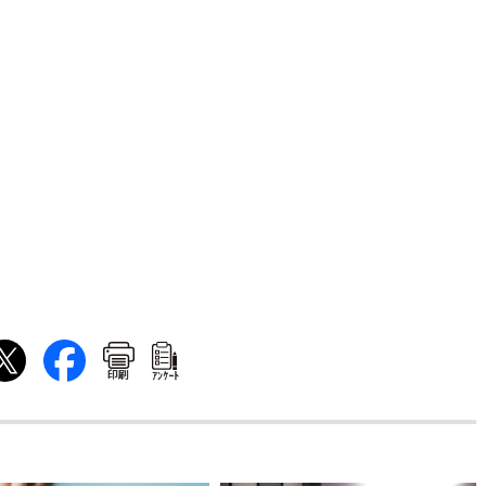
印刷
ｱﾝｹｰﾄ