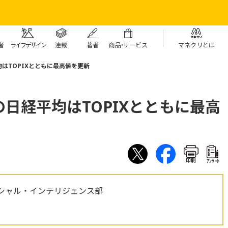
者
ライフデザイン
連載
著者
商
品・
サービス
マネクリとは
はTOPIXとともに最高値を更新
日経平均はTOPIXとともに最高
印刷
ｱﾝｹｰﾄ
シャル・インテリジェンス部