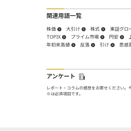
関連用語一覧
株価
大引け
株式
東証グロー
TOPIX
プライム市場
円安
年初来高値
反落
引け
思惑
上場
前引け
底
続伸
安
アンケート
レポート・コラムの感想をお寄せください。
※は必須項目です。