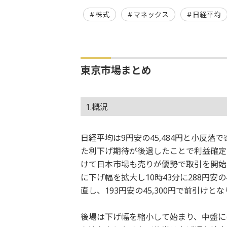
株式
マネックス
日経平均
東京市場まとめ
1.概況
日経平均は9円安の45,484円と小反
た利下げ期待が後退したことで利益確定
けて日本市場も売りが優勢で取引を開始
に下げ幅を拡大し10時43分に288円安
直し、193円安の45,300円で前引けと
後場は下げ幅を縮小して始まり、中盤に