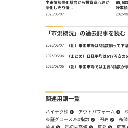
中東情勢悪化懸念から投資家心理が
65,
悪化し売り優...
好業績
2026/08/07
2026/0
「市況概況」の過去記事を読む
2026/08/07
（朝）米国市場は3指数揃って下
2026/08/06
（まとめ）日経平均は617円安の6
2026/08/06
（朝）米国市場では主要3指数が
関連用語一覧
ハイテク株
アウトパフォーム
東証グロース250指数
円高
高値
前場
年初来高値
反発
反落