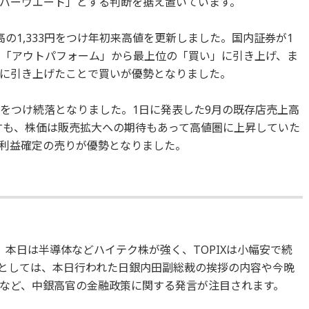
バーウエート」とする判断を据え置いています。
％高の1,333円をつけ年初来高値を更新しました。国内証券が1
の「アウトパフォーム」から最上位の「買い」に引き上げ、ま
50円に引き上げたことで買いが優勢となりました。
90円をつけ続落となりました。1日に発表した9月の既存店売上高
示すも、株価は販売拡大への期待もあって高値圏に上昇していた
利益確定の売りが優勢となりました。
本日は半導体などハイテク株が強く、TOPIXは小幅安で続
としては、本日行われた日銀内田副総裁の挨拶の内容や今晩
など、中銀高官の金融政策に関する発言が注目されます。