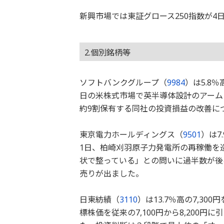
新興市場では東証グロース250指数が4
2.個別銘柄等
ソフトバンクグループ（
9984
）は5.8
日の米株式市場で英半導体設計のアーム
約9割保有する同社の投資損益の改善に
東京電力ホールディングス（
9501
）は7
1日、柏崎刈羽原子力発電所の再稼働を
状で整っている」との問いに過半数が後
売りが出ました。
日東紡績（
3110
）は13.7％高の7,3
標株価を従来の7,100円から8,200