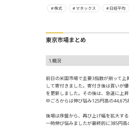
株式
マネックス
日経平均
東京市場まとめ
1.概況
前日の米国市場で主要3指数が揃って上昇し
して寄付きました。寄付き後は買いが優勢と
を更新しました。その後は、急速に上昇
中ごろからは伸び悩み125円高の44,6
後場は序盤から、再び上げ幅を拡大する展
一時伸び悩みましたが最終的に385円高の