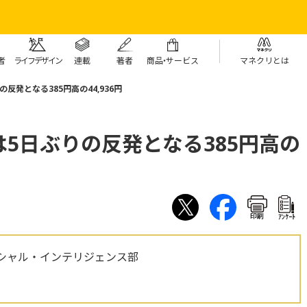
者
ライフデザイン
連載
著者
商
品・
サービス
マネクリとは
反発となる385円高の44,936円
5日ぶりの反発となる385円高の
印刷
ｱﾝｹｰﾄ
シャル・インテリジェンス部