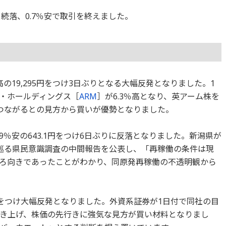
日続落、0.7％安で取引を終えました。
％高の19,295円をつけ3日ぶりとなる大幅反発となりました。1
・ホールディングス［
ARM
］が6.3％高となり、英アーム株を
つながるとの見方から買いが優勢となりました。
.9％安の643.1円をつけ6日ぶりに反落となりました。新潟県が
巡る県民意識調査の中間報告を公表し、「再稼働の条件は現
ろ向きであったことがわかり、同原発再稼働の不透明観から
00円をつけ大幅反発となりました。外資系証券が1日付で同社の目
円に引き上げ、株価の先行きに強気な見方が買い材料となりまし