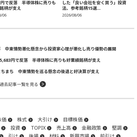
683円で反落 半導体株に売りも
した「良い会社を安く買う」投資
銘柄が支え
法、参考銘柄15選...
8/06
2026/08/06
落 中東情勢悪化懸念から投資家心理が悪化し売り優勢の展開
5,683円で反落 半導体株に売りも好業績銘柄が支え
まちまち 中東情勢を巡る懸念の後退と好決算が支え
過去記事一覧を見る
株価
株式
大引け
目標株価
投資
TOPIX
売上高
金融政策
堅調
引け
後場
材料
新興市場
前引け