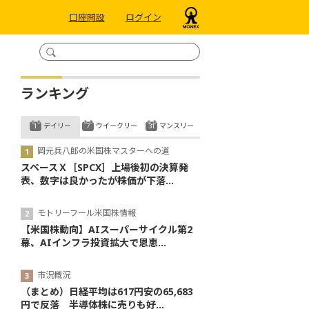
口座開設
ログイン
ランキング
デイリー
ウイークリー
マンスリー
岡元兵八郎の米国株マスターへの道
スペースＸ［SPCX］上場後初の決算発
表、数字は良かったが株価が下落...
モトリーフール米国株情報
【米国株動向】AIスーパーサイクル第2
幕、AIインフラ投資拡大で恩恵...
市況概況
（まとめ）日経平均は617円安の65,683
円で反落 半導体株に売りも好...