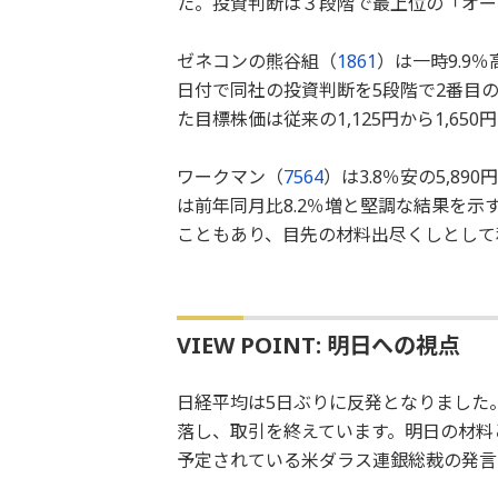
た。投資判断は３段階で最上位の「オー
ゼネコンの熊谷組（
1861
）は一時9.9
日付で同社の投資判断を5段階で2番目
た目標株価は従来の1,125円から1,6
ワークマン（
7564
）は3.8％安の5,8
は前年同月比8.2％増と堅調な結果を
こともあり、目先の材料出尽くしとして
VIEW POINT: 明日への視点
日経平均は5日ぶりに反発となりました。
落し、取引を終えています。明日の材料
予定されている米ダラス連銀総裁の発言