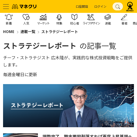
口座開設
ログイン
新着
人気
マーケット
特集
初心者
ライフデザイン
連載
著者
商
HOME
連載一覧
ストラテジーレポート
ストラテジーレポート
の記事一覧
チーフ・ストラテジスト 広木隆が、実践的な株式投資戦略をご提供
します。
毎週金曜日に更新
調整完了 期末要因剥落すれば再度上昇基調へ