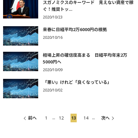
スガノミクスのキーワード 見えない資産で稼
ぐ！推奨トッ...
2020/10/23
来春に日経平均2万6000円の根拠
2020/10/16
相場上昇の確信度高まる 日経平均年末2万
5000円へ
2020/10/09
「悪い」けれど「良くなっている」
2020/10/02
...
...
前へ
1
12
13
14
次へ