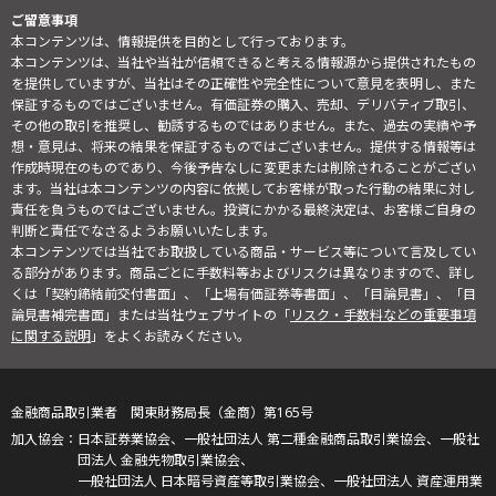
ご留意事項
本コンテンツは、情報提供を目的として行っております。
本コンテンツは、当社や当社が信頼できると考える情報源から提供されたもの
を提供していますが、当社はその正確性や完全性について意見を表明し、また
保証するものではございません。有価証券の購入、売却、デリバティブ取引、
その他の取引を推奨し、勧誘するものではありません。また、過去の実績や予
想・意見は、将来の結果を保証するものではございません。提供する情報等は
作成時現在のものであり、今後予告なしに変更または削除されることがござい
ます。当社は本コンテンツの内容に依拠してお客様が取った行動の結果に対し
責任を負うものではございません。投資にかかる最終決定は、お客様ご自身の
判断と責任でなさるようお願いいたします。
本コンテンツでは当社でお取扱している商品・サービス等について言及してい
る部分があります。商品ごとに手数料等およびリスクは異なりますので、詳し
くは「契約締結前交付書面」、「上場有価証券等書面」、「目論見書」、「目
論見書補完書面」または当社ウェブサイトの「
リスク・手数料などの重要事項
に関する説明
」をよくお読みください。
金融商品取引業者 関東財務局長（金商）第165号
日本証券業協会、一般社団法人 第二種金融商品取引業協会、一般社
団法人 金融先物取引業協会、
一般社団法人 日本暗号資産等取引業協会、一般社団法人 資産運用業