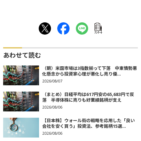
ｱﾝｹｰﾄ
あわせて読む
（朝）米国市場は3指数揃って下落 中東情勢悪
化懸念から投資家心理が悪化し売り優...
2026/08/07
（まとめ）日経平均は617円安の65,683円で反
落 半導体株に売りも好業績銘柄が支え
2026/08/06
【日本株】ウォール街の戦略を応用した「良い
会社を安く買う」投資法、参考銘柄15選...
2026/08/06