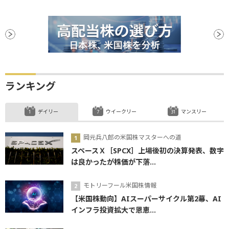
ランキング
デイリー
ウイークリー
マンスリー
岡元兵八郎の米国株マスターへの道
スペースＸ［SPCX］上場後初の決算発表、数字
は良かったが株価が下落...
モトリーフール米国株情報
【米国株動向】AIスーパーサイクル第2幕、AI
インフラ投資拡大で恩恵...