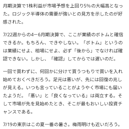
月期決算で1株利益が市場予想を上回り5％の大幅高となっ
た。ロジック半導体の需要が強いとの見方を示したのが好
感された。
7/22週からの4－6月期決算で、ここが業績のボトムと確信
できるか。もちろん、できやしない。「ボトム」というの
は業績にせよ、相場にせよ、必ず「後から」でなければ確
認できない。しかし、「確認」してからでは遅いのだ。
一回で買わずに、何回かに分けて買うつもりで買いを入れ
始めておくべきだろう。足元は悪いが、先には回復の兆し
が見える。いつも言っていることがようやく市場にも届い
たようだ。「悪い」と「良くなっている」は両立する。そ
して市場が先を見始めたとき、そこが最もおいしい投資チ
ャンスである。
7/19の東京はこの夏一番の暑さ。梅雨明けも近いだろう。