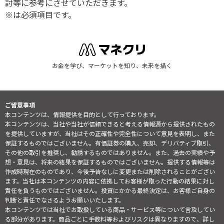
討等に参考にさせていただきます。
※は必須項目です。
お金を学び、マーケットを知り、未来を描く
ご留意事項
本コンテンツは、情報提供を目的として行っております。
本コンテンツは、当社や当社が信頼できると考える情報源から提供されたもの
を提供していますが、当社はその正確性や完全性について意見を表明し、また
保証するものではございません。有価証券の購入、売却、デリバティブ取引、
その他の取引を推奨し、勧誘するものではありません。また、過去の実績や予
想・意見は、将来の結果を保証するものではございません。提供する情報等は
作成時現在のものであり、今後予告なしに変更または削除されることがござい
ます。当社は本コンテンツの内容に依拠してお客様が取った行動の結果に対し
責任を負うものではございません。投資にかかる最終決定は、お客様ご自身の
判断と責任でなさるようお願いいたします。
本コンテンツでは当社でお取扱している商品・サービス等について言及してい
る部分があります。商品ごとに手数料等およびリスクは異なりますので、詳し