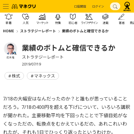
口座開設
ログイン
新着
人気
マーケット
特集
初心者
ライフデザイン
連載
著者
商
HOME
ストラテジーレポート
業績のボトムと確信できるか
業績のボトムと確信できるか
ストラテジーレポート
広木 隆
2019/07/19
株式
マネックス
7/18の大幅安はなんだったのか？と誰もが思っていること
だろう。7/18の400円を超える下げについて、いろいろ講釈
が聞かれた。主要移動平均を下回ったことで下値目処がな
くなっただの、転換点をむかえているだの、あれこれいわ
れたが、それも1日でひっくり返ったというわけか。