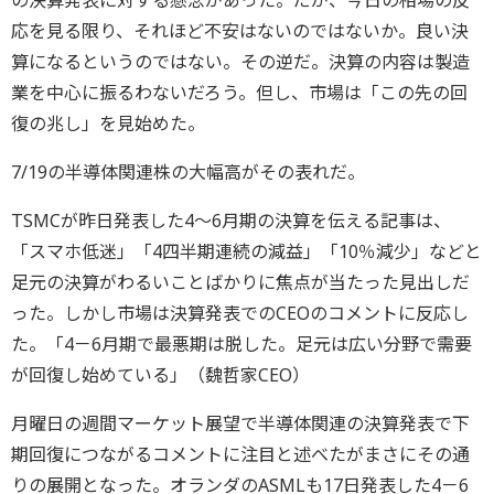
応を見る限り、それほど不安はないのではないか。良い決
算になるというのではない。その逆だ。決算の内容は製造
業を中心に振るわないだろう。但し、市場は「この先の回
復の兆し」を見始めた。
7/19の半導体関連株の大幅高がその表れだ。
TSMCが昨日発表した4～6月期の決算を伝える記事は、
「スマホ低迷」「4四半期連続の減益」「10％減少」などと
足元の決算がわるいことばかりに焦点が当たった見出しだ
った。しかし市場は決算発表でのCEOのコメントに反応し
た。「4－6月期で最悪期は脱した。足元は広い分野で需要
が回復し始めている」（魏哲家CEO）
月曜日の週間マーケット展望で半導体関連の決算発表で下
期回復につながるコメントに注目と述べたがまさにその通
りの展開となった。オランダのASMLも17日発表した4－6