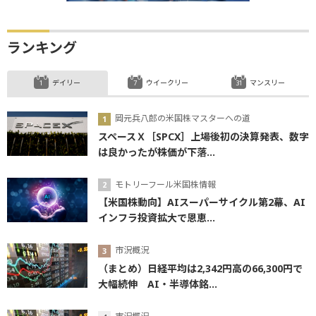
ランキング
デイリー
ウイークリー
マンスリー
岡元兵八郎の米国株マスターへの道
スペースＸ［SPCX］上場後初の決算発表、数字
は良かったが株価が下落...
モトリーフール米国株情報
【米国株動向】AIスーパーサイクル第2幕、AI
インフラ投資拡大で恩恵...
市況概況
（まとめ）日経平均は2,342円高の66,300円で
大幅続伸 AI・半導体銘...