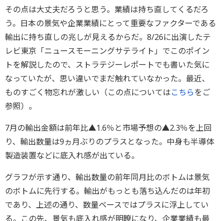
その点は大丈夫だろうと思う。業績は持ち直してくるだろ
う。日本の景気や企業業績にとって重要なファクターである
輸出に持ち直しの兆しが見えるからだ。8/26に出演したテ
レビ東京「ニュースモーニングサテライト」でこのポイン
トを解説したので、ストラテジーレポートでも書いた気に
なっていたが、思い違いでまだ触れていなかった。最近、
ものすごく物忘れが激しい（この点については
こちら
をご
参照）。
7月の輸出金額は前年比▲1.6％と市場予想の▲2.3％を上回
り、輸出数量は9ヵ月ぶりのプラスとなった。中身も半導体
製造装置などに底入れ感が出ている。
グラフが示す通り、輸出数量の前年同月比のボトムは景気
のボトムに先行する。輸出がもっとも落ち込んだのは年初
であり、上述の通り、数量ベースではプラスに浮上してい
る。この先、景気も底入れ感が明瞭になり、企業業績も最