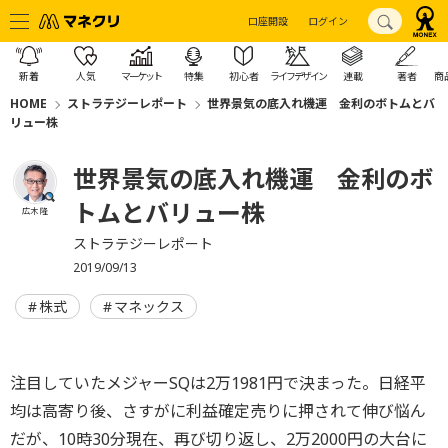
口座開設
ログイン
新着
人気
マーケット
特集
初心者
ライフデザイン
連載
著者
商
HOME
ストラテジーレポート
世界景気の底入れ機運 金利のボトムとバ
リュー株
世界景気の底入れ機運 金利のボ
トムとバリュー株
広木 隆
ストラテジーレポート
2019/09/13
株式
マネックス
注目していたメジャーSQは2万1981円で決まった。日経平
均は高寄り後、さすがに利益確定売りに押されて伸び悩ん
だが、10時30分現在、再び切り返し、2万2000円の大台に