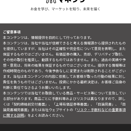
お金を学び、マーケットを知り、未来を描く
ご留意事項
本コンテンツは、情報提供を目的として行っております。
本コンテンツは、当社や当社が信頼できると考える情報源から提供されたもの
を提供していますが、当社はその正確性や完全性について意見を表明し、また
保証するものではございません。有価証券の購入、売却、デリバティブ取引、
その他の取引を推奨し、勧誘するものではありません。また、過去の実績や予
想・意見は、将来の結果を保証するものではございません。提供する情報等は
作成時現在のものであり、今後予告なしに変更または削除されることがござい
ます。当社は本コンテンツの内容に依拠してお客様が取った行動の結果に対し
責任を負うものではございません。投資にかかる最終決定は、お客様ご自身の
判断と責任でなさるようお願いいたします。
本コンテンツでは当社でお取扱している商品・サービス等について言及してい
る部分があります。商品ごとに手数料等およびリスクは異なりますので、詳し
くは「契約締結前交付書面」、「上場有価証券等書面」、「目論見書」、「目
論見書補完書面」または当社ウェブサイトの「
リスク・手数料などの重要事項
に関する説明
」をよくお読みください。