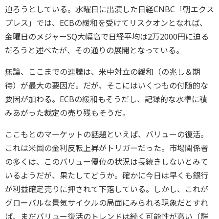
迫ろうとしている。水曜日に出演した日経CNBC「朝エクス
プレス」では、ECBの緩和を受けてリスクオンとなれば、
金曜日のメジャーSQ大幅高で日経平均は2万2000円に迫る
だろうと述べたが、その通りの展開となっている。
無論、ここまでの連騰は、米中対立の緩和（の兆し＆期
待）が最大の要因だ。だが、そこにはいくつもの付随的な
要因が加わる。ECBの緩和もそうだし、記録的な水準に積
みあがった裁定の売り残もそうだ。
ここもとのマーケットの話題といえば、バリューの復活。
これは米国の金利反転上昇がトリガーだった。市場関係者
の多くは、このバリュー優位の状況は長続きしないとみて
いるようだが、果たしてどうか。確かに今日は早くも銀行
が利益確定売りに押されて下落している。しかし、これが
グローバルな景気サイクルの局面にみられる現象だとすれ
ば、まだバリュー復活のトレンドは続く可能性が高い（詳