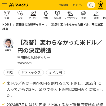
口座開設
ログイン
新着
人気
マーケット
特集
初心者
ライフデザイン
連載
著者
商
HOME
吉田恒の為替デイリー
【為替】変わらなかった米ドル／円の決定
構造
【為替】変わらなかった米ドル／
円の決定構造
吉田 恒
吉田恒の為替デイリー
2025/04/24
FX
マネックス
ドル円
米ドル／円は一時140円を割れるまで下落し、2025年に
入ってからの3ヶ月余りで最大下落幅は20円近くに拡大し
た。
2024年7月には161円まで上昇するなど近年円安傾向が続