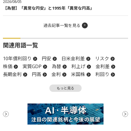
2026/08/05
【為替】「異常な円安」と1995年「異常な円高」
過去記事一覧を見る
関連用語一覧
10年債利回り
円安
日米金利差
リスク
株価
実質GDP
為替
利上げ
金利差
長期金利
円高
金利
米国株
利回り
インフレ
米連邦準備制度理事会
一段安
もっと見る
FRB
為替相場
GDP
デフレ
日銀