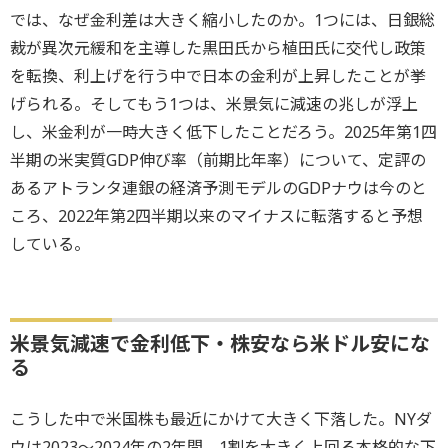
では、なぜ金利差は大きく縮小したのか。1つには、日銀総
裁が異次元緩和を主導した黒田氏から植田氏に交代し政策
を転換、利上げを行う中で日本の金利が上昇したことが挙
げられる。そしてもう1つは、米景気に減速の兆しが浮上
し、米金利が一時大きく低下したことだろう。2025年第1四
半期の米実質GDP伸び率（前期比年率）について、定評の
あるアトランタ連銀の経済予測モデルのGDPナウは今のと
ころ、2022年第2四半期以来のマイナスに転落すると予想
している。
米景気減速で金利低下・株安なら米ドル安にな
る
こうした中で米国株も最近にかけて大きく下落した。NYダ
ウは2023～2024年の2年間、1割を大きく上回る本格的な下