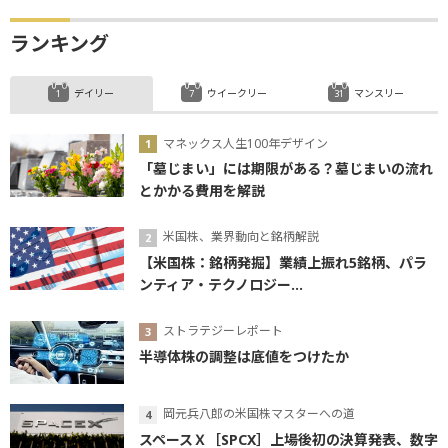
ランキング
デイリー
ウイークリー
マンスリー
マネックス人生100年デザイン
「墓じまい」には期限がある？墓じまいの流れ
とかかる費用を解説
米国株、業界動向と銘柄解説
【米国株：銘柄発掘】業績上振れ5銘柄、パラ
ンティア・テクノロジー...
ストラテジーレポート
半導体株の調整は底値をつけたか
岡元兵八郎の米国株マスターへの道
スペースＸ［SPCX］上場後初の決算発表、数字