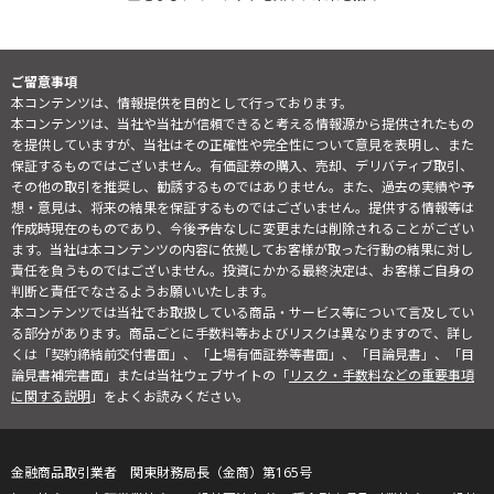
ご留意事項
本コンテンツは、情報提供を目的として行っております。
本コンテンツは、当社や当社が信頼できると考える情報源から提供されたもの
を提供していますが、当社はその正確性や完全性について意見を表明し、また
保証するものではございません。有価証券の購入、売却、デリバティブ取引、
その他の取引を推奨し、勧誘するものではありません。また、過去の実績や予
想・意見は、将来の結果を保証するものではございません。提供する情報等は
作成時現在のものであり、今後予告なしに変更または削除されることがござい
ます。当社は本コンテンツの内容に依拠してお客様が取った行動の結果に対し
責任を負うものではございません。投資にかかる最終決定は、お客様ご自身の
判断と責任でなさるようお願いいたします。
本コンテンツでは当社でお取扱している商品・サービス等について言及してい
る部分があります。商品ごとに手数料等およびリスクは異なりますので、詳し
くは「契約締結前交付書面」、「上場有価証券等書面」、「目論見書」、「目
論見書補完書面」または当社ウェブサイトの「
リスク・手数料などの重要事項
に関する説明
」をよくお読みください。
金融商品取引業者 関東財務局長（金商）第165号