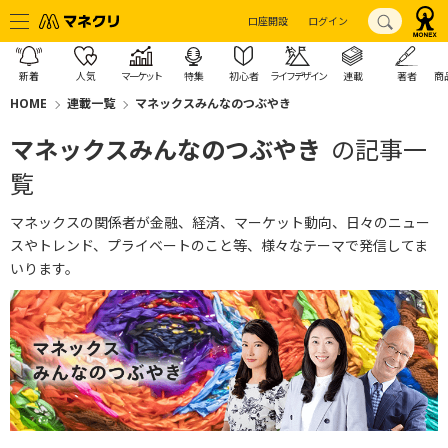
口座開設
ログイン
新着
人気
マーケット
特集
初心者
ライフデザイン
連載
著者
商
HOME
連載一覧
マネックスみんなのつぶやき
マネックスみんなのつぶやき
の記事一
覧
マネックスの関係者が金融、経済、マーケット動向、日々のニュー
スやトレンド、プライベートのこと等、様々なテーマで発信してま
いります。