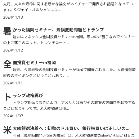
先月、人々の寿命に関する新たな論文がネイチャーで発表され話題となってい
ます。S.ジェイ・オルシャンスキ...
2024/11/13
暑
かった福岡セミナー、気候変動問題とトランプ
週末はマネックス全国投資セミナーin福岡。寒いのが苦手なのでインナー
の上に薄手のニット、トレンチコート...
2024/11/12
全
国投資セミナーin福岡
週末、今年最後の全国投資セミナーが福岡で開催されました。大統領選挙
直後のタイミングということもあり、...
2024/11/11
ト
ランプ政権再び
トランプ氏返り咲きにより、アメリカは再びその政策の方向性を転換する
こととなりそうです。米大統領選は僅...
2024/11/07
米
大統領選決着へ：初動のドル買い、銀行株買いは正しいの...
今日（現地時間11月5日火曜日）は、米大統領選挙の速報から目が離せま