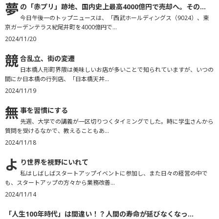
夢
の「赤プリ」跡地、国内史上最高4000億円で売却へ。その...
今日午後一のトップニュースは、「西武ホールディングス（9024）、東
京ガーデンテラス紀尾井町を4000億円で...
2024/11/20
競
合乱立、街の変遷
日本橋人形町界隈は美味しいお店が多いことで知られていますが、いつの
間にか日本橋の行列店、「日本橋天丼...
2024/11/19
無
事を習慣にする
先週、大学での講義が一区切りつくタイミングでした。時に学生さんから
質問を受けるなかで、教えることもあ...
2024/11/18
よ
り世界を視野にいれて
私はしばしばスタートアップイベントに参加し、また日々の経営の中で
も、スタートアップの方々から業務改善...
2024/11/14
「
人生100年時代」は間違い！？人間の寿命が延びなくなっ...