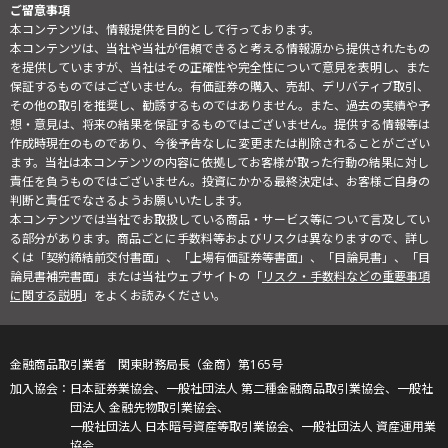
ご留意事項
本コンテンツは、情報提供を目的として行っております。
本コンテンツは、当社や当社が信頼できると考える情報源から提供されたもの
を提供していますが、当社はその正確性や完全性について意見を表明し、また
保証するものではございません。有価証券の購入、売却、デリバティブ取引、
その他の取引を推奨し、勧誘するものではありません。また、過去の実績や予
想・意見は、将来の結果を保証するものではございません。提供する情報等は
作成時現在のものであり、今後予告なしに変更または削除されることがござい
ます。当社は本コンテンツの内容に依拠してお客様が取った行動の結果に対し
責任を負うものではございません。投資にかかる最終決定は、お客様ご自身の
判断と責任でなさるようお願いいたします。
本コンテンツでは当社でお取扱している商品・サービス等について言及してい
る部分があります。商品ごとに手数料等およびリスクは異なりますので、詳し
くは「契約締結前交付書面」、「上場有価証券等書面」、「目論見書」、「目
論見書補完書面」または当社ウェブサイトの「
リスク・手数料などの重要事項
に関する説明
」をよくお読みください。
金融商品取引業者 関東財務局長（金商）第165号
日本証券業協会、一般社団法人 第二種金融商品取引業協会、一般社
団法人 金融先物取引業協会、
一般社団法人 日本暗号資産等取引業協会、一般社団法人 資産運用業
協会