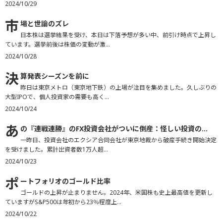
2024/10/29
市
場と世論のズレ
日本株は選挙結果を受け、本日は下落予想が多い中、前引け時点で上昇し
ています。選挙前後は株価の変動が激...
2024/10/28
決
算発表シーズンを前に
昨日は東京メトロ（東京地下鉄）の上場が注目を集めました。久しぶりの
大型IPOで、個人投資家の需要も高く...
2024/10/24
あ
の『連戦連勝』のFX投資会社がついに倒産：怪しい投資の...
一昨日、投資会社のエクシア合同会社が東京地裁から破産手続き開始決定
を受けました。累計出資者数1万人超...
2024/10/23
ポ
ートフォリオのゴールド比率
ゴールドの上昇が止まりません。2024年、米国株も史上最高値を更新し
ていますがS&P500は年初から23％程度上...
2024/10/22