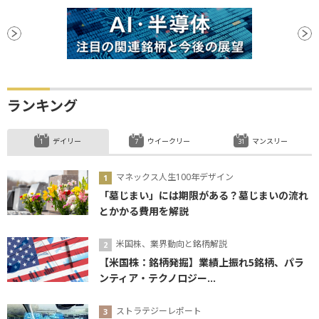
ランキング
デイリー
ウイークリー
マンスリー
マネックス人生100年デザイン
「墓じまい」には期限がある？墓じまいの流れ
とかかる費用を解説
米国株、業界動向と銘柄解説
【米国株：銘柄発掘】業績上振れ5銘柄、パラ
ンティア・テクノロジー...
ストラテジーレポート