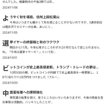
せんでした。執筆時点の午後2時では共...
2024/11/06
よ
うやく秋を堪能、信州上田松茸山
今年はいつまでも暖かくて秋を感じることが少ないのですが、3連休初日
は軽井沢でセミナーの仕事。あいにく...
2024/11/05
選
挙イヤーの終盤戦と秋のワクワク
明日から11月。今年も残すところわずか2か月だなんて信じられません
ね。「今年は選挙イヤーだ！」という形...
2024/10/31
ビ
ットコインが史上最高値更新。トランプ・トレードの夢は...
10月30日の朝、ビットコインが円建てで史上最高値を一時更新し、１
BTC当たり1128万円をつけました（ブルー...
2024/10/30
中
国富裕層への課税強化
衆院選の結果を受け、思うところはいろいろありますが、今後の政局を含
め事態は流動的。ハッキリしたことが...