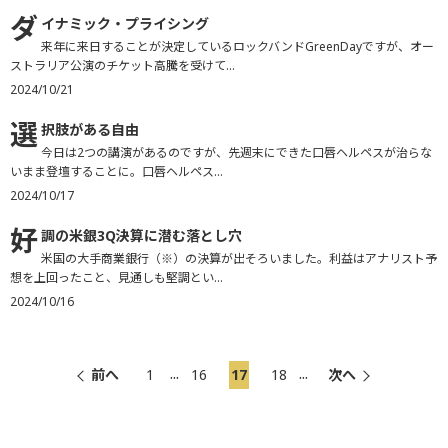
ダ
イナミック・プライシング
来年に来日することが決定しているロックバンドGreenDayですが、オー
ストラリア公演のチケット高騰を受けて...
2024/10/21
選
択肢がある自由
今日は2つの講演があるのですが、先週末にできた口唇ヘルペスが治らな
いまま登壇することに。口唇ヘルペス...
2024/10/17
好
調の米銀3Q決算に潜む落とし穴
米国の大手商業銀行（※）の決算が出そろいました。利益はアナリスト予
想を上回ったこと、見通しも堅調とい...
2024/10/16
...
...
前へ
1
16
17
18
次へ