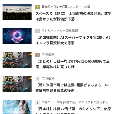
岡元兵八郎の米国株マスターへの道
スペースＸ［SPCX］上場後初の決算発表、数字
は良かったが株価が下落...
モトリーフール米国株情報
【米国株動向】AIスーパーサイクル第2幕、AI
インフラ投資拡大で恩恵...
市況概況
（まとめ）日経平均は617円安の65,683円で反
落 半導体株に売りも好...
市況概況
（朝）米国市場では主要3指数がまちまち 中
東情勢を巡る懸念の後退...
市場のテーマを再訪する。アナリストが読み解くテーマの本質
【日本株】株価77倍「第二のキオクシア」を探