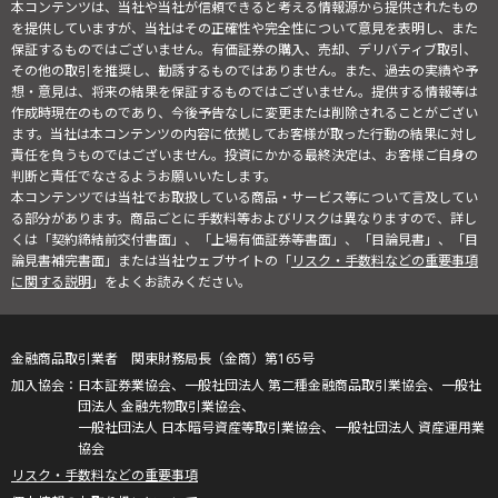
本コンテンツは、当社や当社が信頼できると考える情報源から提供されたもの
を提供していますが、当社はその正確性や完全性について意見を表明し、また
保証するものではございません。有価証券の購入、売却、デリバティブ取引、
その他の取引を推奨し、勧誘するものではありません。また、過去の実績や予
想・意見は、将来の結果を保証するものではございません。提供する情報等は
作成時現在のものであり、今後予告なしに変更または削除されることがござい
ます。当社は本コンテンツの内容に依拠してお客様が取った行動の結果に対し
責任を負うものではございません。投資にかかる最終決定は、お客様ご自身の
判断と責任でなさるようお願いいたします。
本コンテンツでは当社でお取扱している商品・サービス等について言及してい
る部分があります。商品ごとに手数料等およびリスクは異なりますので、詳し
くは「契約締結前交付書面」、「上場有価証券等書面」、「目論見書」、「目
論見書補完書面」または当社ウェブサイトの「
リスク・手数料などの重要事項
に関する説明
」をよくお読みください。
金融商品取引業者 関東財務局長（金商）第165号
日本証券業協会、一般社団法人 第二種金融商品取引業協会、一般社
団法人 金融先物取引業協会、
一般社団法人 日本暗号資産等取引業協会、一般社団法人 資産運用業
協会
リスク・手数料などの重要事項