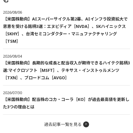
2026/08/06
【米国株動向】AIスーパーサイクル第2幕、AIインフラ投資拡大で
恩恵を受ける銘柄3選：エヌビディア［NVDA］、SKハイニックス
［SKHY］、台湾セミコンダクター・マニュファクチャリング
［TSM］
2026/08/04
【米国株動向】長期的な成長と配当収入が期待できるハイテク銘柄3
選:マイクロソフト［MSFT］、テキサス・インストゥルメンツ
［TXN］、ブロードコム［AVGO］
2026/07/30
【米国株動向】配当株のコカ・コーラ［KO］が過去最高値を更新し
た3つの理由とは
過去記事一覧を見る