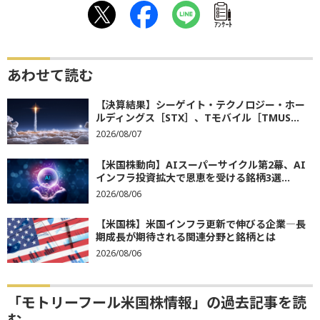
ｱﾝｹｰﾄ
あわせて読む
【決算結果】シーゲイト・テクノロジー・ホー
ルディングス［STX］、Tモバイル［TMUS...
2026/08/07
【米国株動向】AIスーパーサイクル第2幕、AI
インフラ投資拡大で恩恵を受ける銘柄3選...
2026/08/06
【米国株】米国インフラ更新で伸びる企業―長
期成長が期待される関連分野と銘柄とは
2026/08/06
「モトリーフール米国株情報」の過去記事を読
む