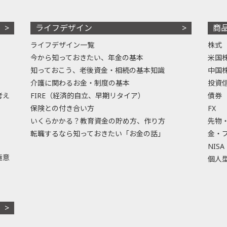
ライフデザイン
商
ライフデザイン一覧
株式
今から知っておきたい、年金の基本
米国
知っておこう、老後資金・相続の基本知識
中国
介護に関わるお金・制度の基本
投資
考え
FIRE（経済的自立、早期リタイア）
債券
保険との付き合い方
FX
いくらかかる？教育資金の貯め方、作り方
先物
転職するなら知っておきたい「お金の話」
金・
NISA
極意
個人型