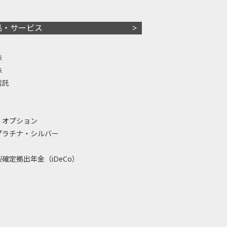
品・サービス
株
株
信託
・オプション
プラチナ・シルバー
確定拠出年金（iDeCo）