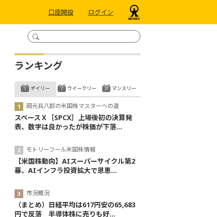
口座開設
ログイン
ランキング
デイリー
ウイークリー
マンスリー
岡元兵八郎の米国株マスターへの道
スペースＸ［SPCX］上場後初の決算発
表、数字は良かったが株価が下落...
モトリーフール米国株情報
【米国株動向】AIスーパーサイクル第2
幕、AIインフラ投資拡大で恩恵...
市況概況
（まとめ）日経平均は617円安の65,683
円で反落 半導体株に売りも好...