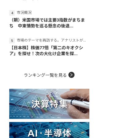
市況概況
（朝）米国市場では主要3指数がまちま
ち 中東情勢を巡る懸念の後退...
市場のテーマを再訪する。アナリストが読み解くテーマの本質
【日本株】株価77倍「第二のキオクシ
ア」を探せ！次の大化け企業を探...
ランキング一覧を見る