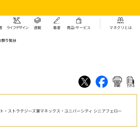
者
ライフデザイン
連載
著者
商
品・
サービス
マネクリとは
お祭り気分
印刷
ｱﾝｹｰﾄ
ント・ストラテジーズ兼マネックス・ユニバーシティ シニアフェロー