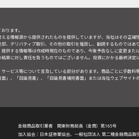
ております。
考える情報源から提供されたものを提供していますが、当社はその正確
売却、デリバティブ取引、その他の取引を推奨し、勧誘するものではあ
。提供する情報等は作成時現在のものであり、今後予告なしに変更また
の結果に対し責任を負うものではございません。投資にかかる最終決定
・サービス等について言及している部分があります。商品ごとに手数料
書面」、「目論見書」、「目論見書補完書面」または当社ウェブサイト
金融商品取引業者 関東財務局長（金商）第165号
日本証券業協会、一般社団法人 第二種金融商品取