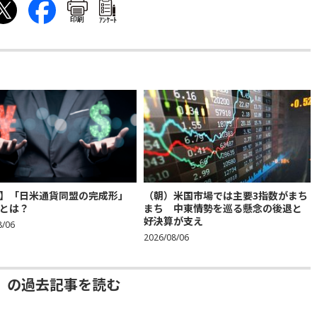
印刷
ｱﾝｹｰﾄ
】「日米通貨同盟の完成形」
（朝）米国市場では主要3指数がまち
とは？
まち 中東情勢を巡る懸念の後退と
好決算が支え
8/06
2026/08/06
」の過去記事を読む